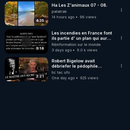
Ha Les Z'animaux 07 - 08.
patatrak
14 hours ago
96 views
4:35
Les incendies en France font
ils partie d' un plan qui aurait
débuté le 11 septembre 2001
Réinformation sur le monde
?
9:16
3 days ago
9.0 k views
Robert Bigelow avait
débriefer le pédophile
génocidaire de donald j
tic tac ufo
trump
2:21
One day ago
925 views