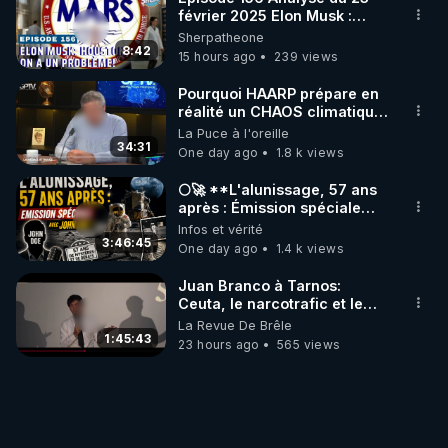
février 2025 Elon Musk :
Houston , on a un problème !
Sherpatheone
8:42
15 hours ago
239 views
Pourquoi HAARP prépare en
réalité un CHAOS climatique,
on répond
La Puce à l'oreille
34:31
One day ago
1.8 k views
🌕🚀 **L'alunissage, 57 ans
après : Émission spéciale
avec John Doe !** 👨 🚀✨
Infos et vérité
3:46:45
One day ago
1.4 k views
Juan Branco à Tarnos:
Ceuta, le narcotrafic et le
pouvoir en France
La Revue De Brêle
1:45:43
23 hours ago
565 views