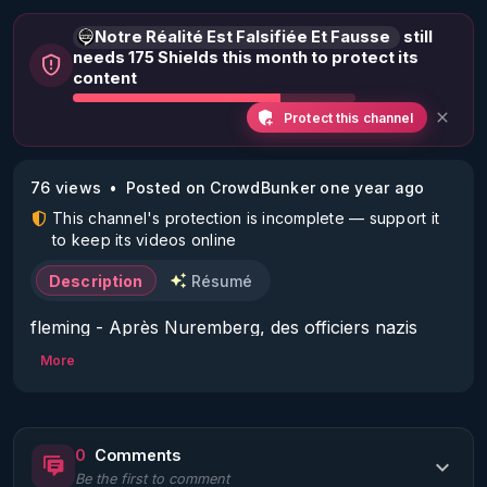
Notre Réalité Est Falsifiée Et Fausse
still
needs 175 Shields this month to protect its
content
Protect this channel
76 views
Posted on CrowdBunker one year ago
This channel's protection is incomplete — support it
to keep its videos online
Description
Résumé
fleming - Après Nuremberg, des officiers nazis 
installées dans cinq pays
More
0
Comments
Be the first to comment