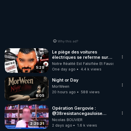
Why this ad?
Le piège des voitures
électriques se referme sur
les usagers !
Notre Réalité Est Falsifiée Et Fausse
5:29
One day ago
4.4 k views
Night or Day
MorWeen
20 hours ago
588 views
6:05
Opération Gergovie :
‪@38resistancegauloise‬
‪@MarionSigautOfficiel‬
Nicolas BOUVIER
‪@gladysriifard5710‬ Laëtitia
2:25:21
2 days ago
1.6 k views