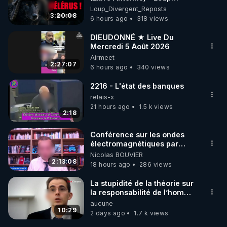
Divergent 2026.08.06
Loup_Divergent_Reposts
3:20:08
6 hours ago
318 views
DIEUDONNÉ ★ Live Du
Mercredi 5 Août 2026
Airmeet
2:27:07
6 hours ago
340 views
2216 - L'état des banques
relais-x
21 hours ago
1.5 k views
2:18
Conférence sur les ondes
électromagnétiques par
Grégoire Caustru et Bart de
Nicolas BOUVIER
Wever !
2:13:08
18 hours ago
286 views
La stupidité de la théorie sur
la responsabilité de l’homme
concernant le dioxyde de
aucune
carbone.
10:29
2 days ago
1.7 k views