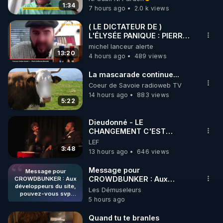
France
1:34
7 hours ago
2.0 k views
( LE DICTATEUR DE )
L'ÉLYSÉE PANIQUE : PIERRE
GUILLAUME MERCADAL
michel lanceur alerte
BALANCE TOUT
13:20
4 hours ago
489 views
La mascarade continue...
Coeur de Savoie radioweb TV
14 hours ago
883 views
5:22
Dieudonné - LE
CHANGEMENT C'EST
MAINTENANT
LEF
3:48
13 hours ago
646 views
Message pour
Message pour
CROWDBUNKER : Aux
CROWDBUNKER : Aux
développeurs du site,
développeurs du site,
Les Démuseleurs
pouvez-vous svp
pouvez-vous svp remettre la
5 hours ago
remettre la
fonctionnalité de tri par "Les
fonctionnalité de tri par
plus récents" car c'est une
"Les plus récents" car
Quand tu te branles