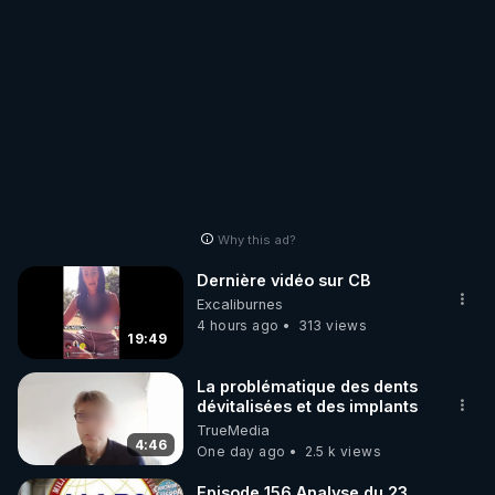
Why this ad?
Dernière vidéo sur CB
Excaliburnes
4 hours ago
313 views
19:49
La problématique des dents
dévitalisées et des implants
TrueMedia
4:46
One day ago
2.5 k views
Episode 156 Analyse du 23