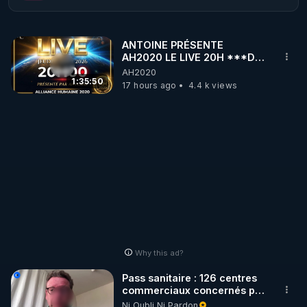
ANTOINE PRÉSENTE
AH2020 LE LIVE 20H ***DU
06/08/2026***
AH2020
1:35:50
17 hours ago
4.4 k views
Why this ad?
Pass sanitaire : 126 centres
commerciaux concernés par
l'obligation dans toute la
Ni Oubli Ni Pardon