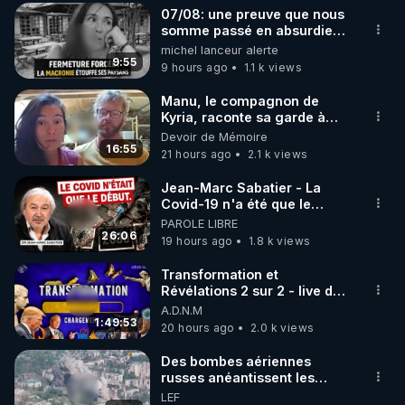
07/08: une preuve que nous
▶ 30 jours gratuit sur l’application de méditation et 
somme passé en absurdie
une dictature qui veut faire
michel lanceur alerte
de bien-être ENVOL :

taire ses opposant !
9:55
9 hours ago
1.1 k views
Rendez-vous sur 
https://www.envol.app/code
 avec 
le code : REGENERE
Manu, le compagnon de
Kyria, raconte sa garde à
vue musclée. PARTAGEZ!
Devoir de Mémoire
16:55
21 hours ago
2.1 k views
Jean-Marc Sabatier - La
Covid-19 n'a été que le
début - L'ARNm & l'ARNm-aa
PAROLE LIBRE
jusqu où auront-t-il ?
26:06
19 hours ago
1.8 k views
Transformation et
Révélations 2 sur 2 - live du
07/08/26
A.D.N.M
1:49:53
20 hours ago
2.0 k views
Des bombes aériennes
russes anéantissent les
centres de contrôle de
LEF