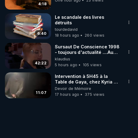
One hour ago
23 views
4:18
Le scandale des livres
détruits
tourdedavid
6:40
18 hours ago
260 views
Sursaut De Conscience 1998
- toujours d'actualité ....Au
Dela Du Réel
klaudius
42:22
5 hours ago
105 views
Intervention à 5H45 à la
Table de Gaya, chez Kyria et
Manu. 6/08/2026 PARTAGEZ
Devoir de Mémoire
!
11:07
17 hours ago
375 views