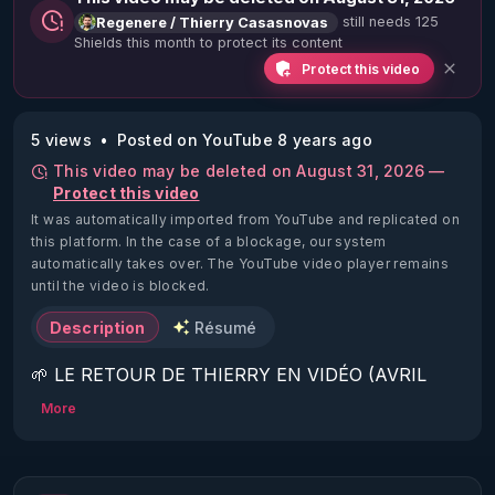
still needs 125
Regenere / Thierry Casasnovas
Shields this month to protect its content
Protect this video
5 views
Posted on YouTube 8 years ago
This video may be deleted on August 31, 2026 —
Protect this video
It was automatically imported from YouTube and replicated on
this platform.
In the case of a blockage, our system
automatically takes over. The YouTube video player remains
until the video is blocked.
Description
Résumé
🌱 LE RETOUR DE THIERRY EN VIDÉO (AVRIL 
2022)!

More
Découvrez la saison 2 des vidéos sur le nouveau 
https://www.rgnr.fr/presentation.html