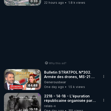
drones de 3 brigades
0:33
22 hours ago
1.8 k views
ukrainienne
Why this ad?
Bulletin STRATPOL N°302.
Armée des drones, MS-21 en
série, missiles coréens.
Generousbear
07.08.2026.
44:48
One day ago
1.5 k views
2218 - 14-18 - L'épuration
républicaine organisée par
les frères de la truelle
relais-x
15:19
One day ago
155 views