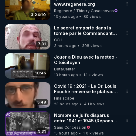
www.regenere.org
🌱 INSTAGRAM

Regenere / Thierry Casasnovas
3:24:10
13 years ago
80 views
https://www.instagram.com/rdlr_thierrycasasnovas/
http://rgnr.li/instagram
Le secret emporté dans la
tombe par le Commandant
Cousteau le 25 juin 1997
CCH
🌱 LA NEWSLETTER

7:31
3 hours ago
308 views
Pour ne pas rater l’actualité RGNR (stages, 
Jouer a Dieu avec la meteo -
Citoicitoyen
http://rgnr.li/news
DataCenter
10:45
13 hours ago
1.1 k views
🌱 VIDÉOS NON CENSURÉES SUR ODYSEE 

Toutes les vidéos Youtube sont aussi sur la 
Covid 19 : 2021 - Le Dr. Louis
Fouché renverse le plateau
de CNews !
Finalscape
http://rgnr.li/odysee
5:48
23 hours ago
4.1 k views
🌱 LES STAGES EN PRÉSENTIEL

Nombre de juifs disparus
entre 1941 et 1945 (Réponse
à mes accusateurs)
Sans Concession
http://rgnr.li/stages
9:31
15 hours ago
1.0 k views