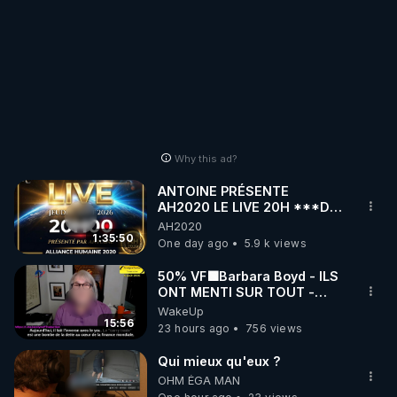
Why this ad?
ANTOINE PRÉSENTE
AH2020 LE LIVE 20H ***DU
06/08/2026***
AH2020
1:35:50
One day ago
5.9 k views
50% VF🟩Barbara Boyd - ILS
ONT MENTI SUR TOUT -
Jocelyne Traduction
WakeUp
15:56
23 hours ago
756 views
Qui mieux qu'eux ?
OHM ÉGA MAN