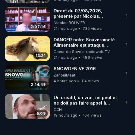
Direct du 07/08/2026,
présenté par Nicolas
BOUVIER
Nicolas BOUVIER
2:07:16
21 hours ago
735 views
DANGER notre Souveraineté
Alimentaire est attaqué...
Coeur de Savoie radioweb TV
13:21
21 hours ago
486 views
SNOWDEN VF 2016
ZanoniMaat
4 hours ago
114 views
2:14:49
Un créatif, un vrai, ne peut et
ne doit pas faire appel à
l'intelligence artificielle
CCH
5:09
19 hours ago
164 views