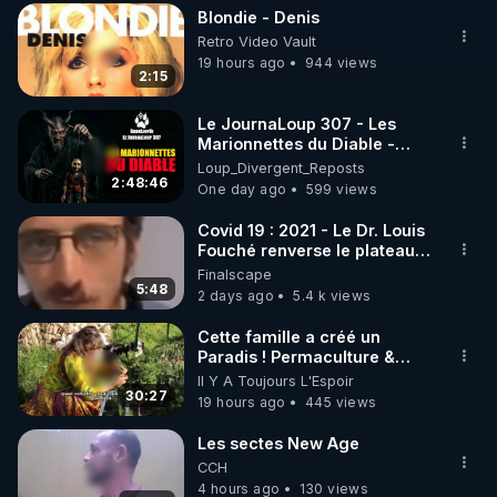
Blondie - Denis
▶ 30 jours gratuit sur l’application de méditation et 
Retro Video Vault
de bien-être ENVOL :

19 hours ago
944 views
2:15
Rendez-vous sur 
https://www.envol.app/code
 avec 
le code : REGENERE
Le JournaLoup 307 - Les
Marionnettes du Diable -
Loup Divergent 2026.08.07
Loup_Divergent_Reposts
2:48:46
One day ago
599 views
Covid 19 : 2021 - Le Dr. Louis
Fouché renverse le plateau
de CNews !
Finalscape
5:48
2 days ago
5.4 k views
Cette famille a créé un
Paradis ! Permaculture &
Autonomie
Il Y A Toujours L'Espoir
30:27
19 hours ago
445 views
Les sectes New Age
CCH
4 hours ago
130 views