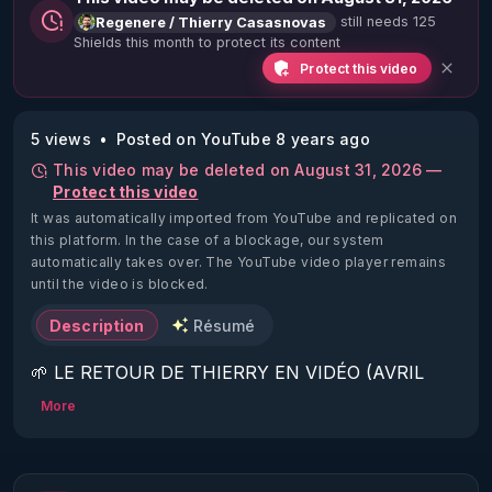
still needs 125
Regenere / Thierry Casasnovas
Shields this month to protect its content
Protect this video
5 views
Posted on YouTube 8 years ago
This video may be deleted on August 31, 2026 —
Protect this video
It was automatically imported from YouTube and replicated on
this platform.
In the case of a blockage, our system
automatically takes over. The YouTube video player remains
until the video is blocked.
Description
Résumé
🌱 LE RETOUR DE THIERRY EN VIDÉO (AVRIL 
2022)!

More
Découvrez la saison 2 des vidéos sur le nouveau 
https://www.rgnr.fr/presentation.html