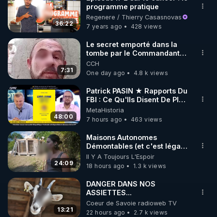
programme pratique
🌱 INSTAGRAM

Regenere / Thierry Casasnovas
36:22
7 years ago
428 views
https://www.instagram.com/rdlr_thierrycasasnovas/
http://rgnr.li/instagram
Le secret emporté dans la
tombe par le Commandant
Cousteau le 25 juin 1997
CCH
🌱 LA NEWSLETTER

7:31
One day ago
4.8 k views
Pour ne pas rater l’actualité RGNR (stages, 
Patrick PASIN ★ Rapports Du
FBI : Ce Qu'Ils Disent De Plus
http://rgnr.li/news
Grave Sur Hitler
MetaHistoria
48:00
7 hours ago
463 views
🌱 VIDÉOS NON CENSURÉES SUR ODYSEE 

Toutes les vidéos Youtube sont aussi sur la 
Maisons Autonomes
Démontables (et c'est légal).
Visite éco village en
Il Y A Toujours L'Espoir
http://rgnr.li/odysee
Bretagne
24:09
18 hours ago
1.3 k views
🌱 LES STAGES EN PRÉSENTIEL

DANGER DANS NOS
ASSIETTES...
Coeur de Savoie radioweb TV
http://rgnr.li/stages
13:21
22 hours ago
2.7 k views