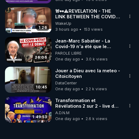
🚨👀⚠️REVELATION - THE
LINK BETWEEN THE COVID
VACCINE AND CANCER -LIEN
WakeUp
VACCIN COVID ET CANCER
1:26
3 hours ago
153 views
Jean-Marc Sabatier - La
Covid-19 n'a été que le
début - L'ARNm & l'ARNm-aa
PAROLE LIBRE
jusqu où auront-t-il ?
26:06
One day ago
3.0 k views
Jouer a Dieu avec la meteo -
Citoicitoyen
DataCenter
10:45
One day ago
2.2 k views
Transformation et
Révélations 2 sur 2 - live du
07/08/26
A.D.N.M
1:49:53
One day ago
2.6 k views