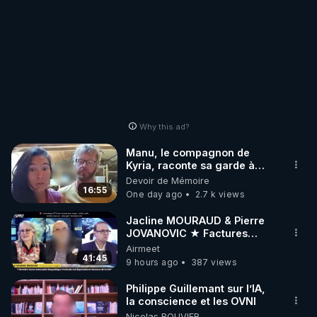
Why this ad?
Manu, le compagnon de
Kyria, raconte sa garde à
vue musclée. PARTAGEZ!
Devoir de Mémoire
16:55
One day ago
2.7 k views
Jacline MOURAUD & Pierre
JOVANOVIC ★ Factures
Impayées : Où Est Passé Le
Airmeet
Pognon ?
41:45
9 hours ago
387 views
Philippe Guillemant sur l’IA,
la conscience et les OVNI
Nicolas BOUVIER