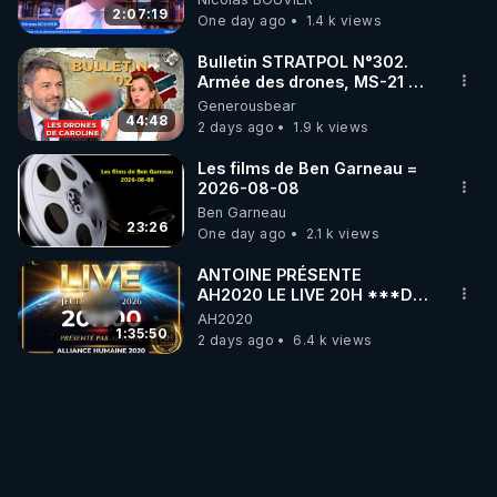
2:07:19
One day ago
1.4 k views
Bulletin STRATPOL N°302.
Armée des drones, MS-21 en
série, missiles coréens.
Generousbear
07.08.2026.
44:48
2 days ago
1.9 k views
Les films de Ben Garneau =
2026-08-08
Ben Garneau
23:26
One day ago
2.1 k views
ANTOINE PRÉSENTE
AH2020 LE LIVE 20H ***DU
06/08/2026***
AH2020
1:35:50
2 days ago
6.4 k views