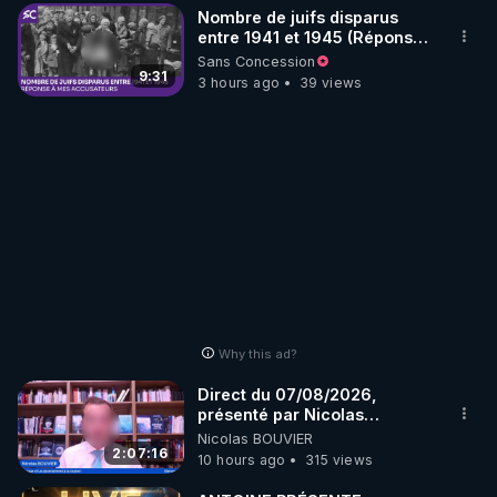
Nombre de juifs disparus
entre 1941 et 1945 (Réponse
à mes accusateurs)
Sans Concession
9:31
3 hours ago
39 views
Why this ad?
Direct du 07/08/2026,
présenté par Nicolas
BOUVIER
Nicolas BOUVIER
2:07:16
10 hours ago
315 views