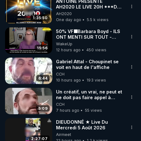
ANTOINE PRÉSENTE
AH2020 LE LIVE 20H ***DU
06/08/2026***
AH2020
1:35:50
One day ago
5.5 k views
50% VF🟩Barbara Boyd - ILS
ONT MENTI SUR TOUT -
Jocelyne Traduction
WakeUp
15:56
12 hours ago
450 views
Gabriel Attal - Choupinet se
voit en haut de l'affiche
CCH
6:44
10 hours ago
193 views
Un créatif, un vrai, ne peut et
ne doit pas faire appel à
l'intelligence artificielle
CCH
5:09
7 hours ago
55 views
DIEUDONNÉ ★ Live Du
Mercredi 5 Août 2026
Airmeet
2:27:07
22 hours ago
1.2 k views