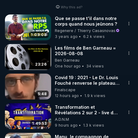
Why this ad?
http://rgnr.li/facebook
Que se passe t'il dans notre
corps quand nous jeûnons ?
🌱 INSTAGRAM

Regenere / Thierry Casasnovas
1:09:08
3 years ago
6.2 k views
https://www.instagram.com/rdlr_thierrycasasnovas/
http://rgnr.li/instagram
Les films de Ben Garneau =
2026-08-08
Ben Garneau
🌱 LA NEWSLETTER

23:26
One hour ago
34 views
Pour ne pas rater l’actualité RGNR (stages, 
Covid 19 : 2021 - Le Dr. Louis
Fouché renverse le plateau
http://rgnr.li/news
de CNews !
Finalscape
5:48
12 hours ago
1.9 k views
🌱 VIDÉOS NON CENSURÉES SUR ODYSEE 

Toutes les vidéos Youtube sont aussi sur la 
Transformation et
Révélations 2 sur 2 - live du
07/08/26
A.D.N.M
http://rgnr.li/odysee
1:49:53
9 hours ago
1.3 k views
🌱 LES STAGES EN PRÉSENTIEL

Manu, le compagnon de