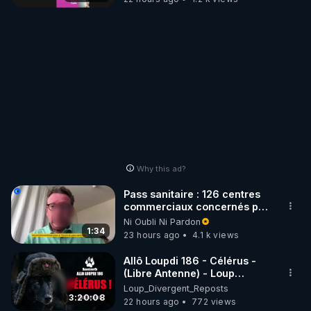
Why this ad?
Pass sanitaire : 126 centres
commerciaux concernés par
l'obligation dans toute la
Ni Oubli Ni Pardon
France
1:34
23 hours ago
4.1 k views
Allô Loupdi 186 - Célérus -
(Libre Antenne) - Loup
Divergent 2026.08.06
Loup_Divergent_Reposts
3:20:08
22 hours ago
772 views