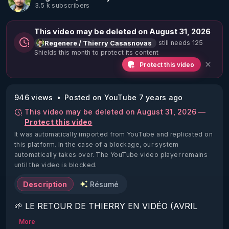
3.5 k subscribers
This video may be deleted on August 31, 2026
still needs 125
Regenere / Thierry Casasnovas
Shields this month to protect its content
Protect this video
946 views
Posted on YouTube 7 years ago
This video may be deleted on August 31, 2026 —
Protect this video
It was automatically imported from YouTube and replicated on
this platform.
In the case of a blockage, our system
automatically takes over. The YouTube video player remains
until the video is blocked.
Description
Résumé
🌱 LE RETOUR DE THIERRY EN VIDÉO (AVRIL 
2022)!

More