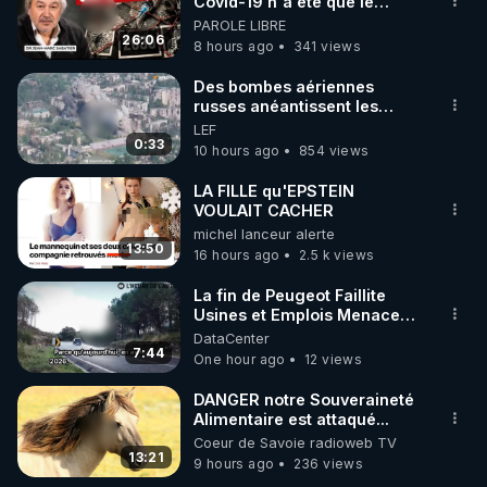
marque SANA : 

Covid-19 n'a été que le
début - L'ARN messager
PAROLE LIBRE
Rendez-vous sur 
http://rgnr.li/lechoubrave
 avec le 
jusqu où ira-t-il ?
26:06
8 hours ago
341 views
code : REGENERE10

Des bombes aériennes
▶ 30 jours gratuit sur l’application de méditation et 
russes anéantissent les
centres de contrôle de
LEF
de bien-être ENVOL :

drones de 3 brigades
0:33
10 hours ago
854 views
Rendez-vous sur 
https://www.envol.app/code
 avec 
ukrainienne
le code : REGENERE
LA FILLE qu'EPSTEIN
VOULAIT CACHER
michel lanceur alerte
13:50
16 hours ago
2.5 k views
La fin de Peugeot Faillite
Usines et Emplois Menacees
- L'heure de l'auto
DataCenter
7:44
One hour ago
12 views
DANGER notre Souveraineté
Alimentaire est attaqué...
Coeur de Savoie radioweb TV
13:21
9 hours ago
236 views