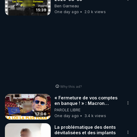
Ben Garneau
15:39
One day ago
2.0 k views
Why this ad?
« Fermeture de vos comptes
en banque ! » : Macron
impose une loi folle !
PAROLE LIBRE
17:06
One day ago
3.4 k views
La problématique des dents
dévitalisées et des implants