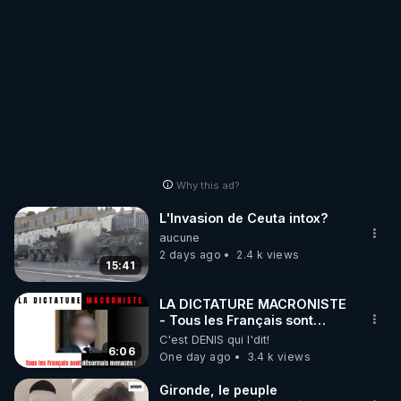
Why this ad?
L'Invasion de Ceuta intox?
aucune
2 days ago
2.4 k views
15:41
LA DICTATURE MACRONISTE
- Tous les Français sont
désormais menacés !
C'est DENIS qui l'dit!
6:06
One day ago
3.4 k views
Gironde, le peuple