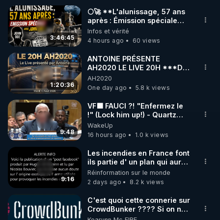
🌕🚀 **L'alunissage, 57 ans
après : Émission spéciale
🌱 INSTAGRAM

avec John Doe !** 👨 🚀✨
Infos et vérité
3:46:45
4 hours ago
60 views
https://www.instagram.com/rdlr_thierrycasasnovas/
http://rgnr.li/instagram
ANTOINE PRÉSENTE
AH2020 LE LIVE 20H ***DU
04/08/2026*** 📷LE
AH2020
🌱 LA NEWSLETTER

GRAND RÉVEIL EST EN
1:20:36
One day ago
5.8 k views
Pour ne pas rater l’actualité RGNR (stages, 
MARCHE 📷
VF🟩 FAUCI ?! "Enfermez le
!" (Lock him up!) - Quartz
http://rgnr.li/news
Traduction
WakeUp
9:48
16 hours ago
1.0 k views
🌱 VIDÉOS NON CENSURÉES SUR ODYSEE 

Toutes les vidéos Youtube sont aussi sur la 
Les incendies en France font
ils partie d' un plan qui aurait
débuté le 11 septembre 2001
Réinformation sur le monde
http://rgnr.li/odysee
?
9:16
2 days ago
8.2 k views
🌱 LES STAGES EN PRÉSENTIEL

C'est quoi cette connerie sur
CrowdBunker ???? Si on ne
peut plus publier, c'est un
Kearunn Mc EIRE