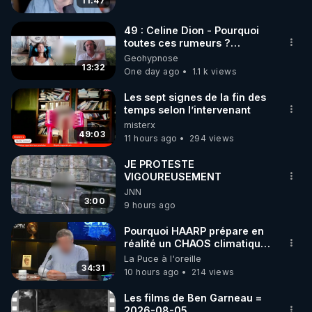
11:47
code : REGENERE10

49 : Celine Dion - Pourquoi
▶ 30 jours gratuit sur l’application de méditation et 
toutes ces rumeurs ?
Enquête sous hypnose
Geohypnose
de bien-être ENVOL :

13:32
One day ago
1.1 k views
Rendez-vous sur 
https://www.envol.app/code
 avec 
le code : REGENERE
Les sept signes de la fin des
temps selon l’intervenant
misterx
49:03
11 hours ago
294 views
JE PROTESTE
VIGOUREUSEMENT
JNN
3:00
9 hours ago
Pourquoi HAARP prépare en
réalité un CHAOS climatique,
on répond
La Puce à l'oreille
34:31
10 hours ago
214 views
Les films de Ben Garneau =
2026-08-05