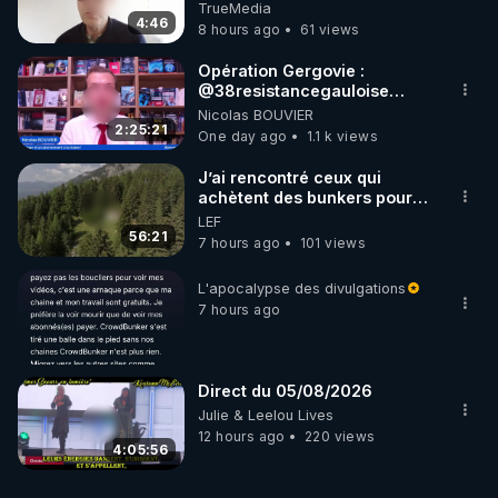
TrueMedia
4:46
8 hours ago
61 views
Opération Gergovie :
‪@38resistancegauloise‬
‪@MarionSigautOfficiel‬
Nicolas BOUVIER
‪@gladysriifard5710‬ Laëtitia
2:25:21
One day ago
1.1 k views
J’ai rencontré ceux qui
achètent des bunkers pour
survivre à la fin du monde
LEF
56:21
7 hours ago
101 views
L'apocalypse des divulgations
7 hours ago
Direct du 05/08/2026
Julie & Leelou Lives
12 hours ago
220 views
4:05:56