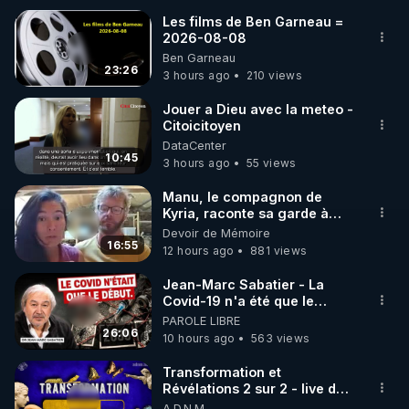
Les films de Ben Garneau =
2026-08-08
🌱 INSTAGRAM

Ben Garneau
23:26
3 hours ago
210 views
https://www.instagram.com/rdlr_thierrycasasnovas/
http://rgnr.li/instagram
Jouer a Dieu avec la meteo -
Citoicitoyen
DataCenter
🌱 LA NEWSLETTER

10:45
3 hours ago
55 views
Pour ne pas rater l’actualité RGNR (stages, 
Manu, le compagnon de
Kyria, raconte sa garde à
http://rgnr.li/news
vue musclée. PARTAGEZ!
Devoir de Mémoire
16:55
12 hours ago
881 views
🌱 VIDÉOS NON CENSURÉES SUR ODYSEE 

Toutes les vidéos Youtube sont aussi sur la 
Jean-Marc Sabatier - La
Covid-19 n'a été que le
début - L'ARNm & l'ARNm-aa
PAROLE LIBRE
http://rgnr.li/odysee
jusqu où auront-t-il ?
26:06
10 hours ago
563 views
🌱 LES STAGES EN PRÉSENTIEL

Transformation et
Révélations 2 sur 2 - live du
07/08/26
A.D.N.M