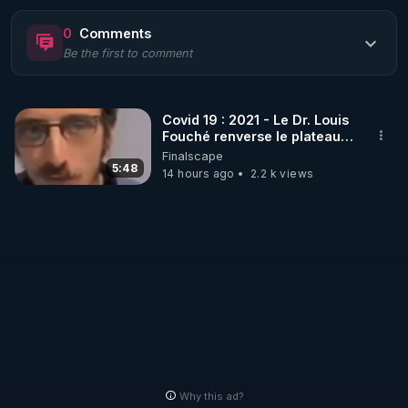
https://www.rgnr.fr/presentation.html
0
Comments
Be the first to comment
🌱 LE MAGAZINE RÉGÉNÈRE 

http://rgnr.li/ymag
Covid 19 : 2021 - Le Dr. Louis
Fouché renverse le plateau
🌱 LA BOUTIQUE DU MAGAZINE

de CNews !
Finalscape
Pour obtenir les anciens numéros que vous avez 
5:48
14 hours ago
2.2 k views
https://boutique.magazine-regenere.fr/
🌱 FIL TELEGRAM

Écoutez les podcasts gratuits de Thierry et les 
https://t.me/rgnr_fr
🌱 FACEBOOK

Why this ad?
http://rgnr.li/facebook