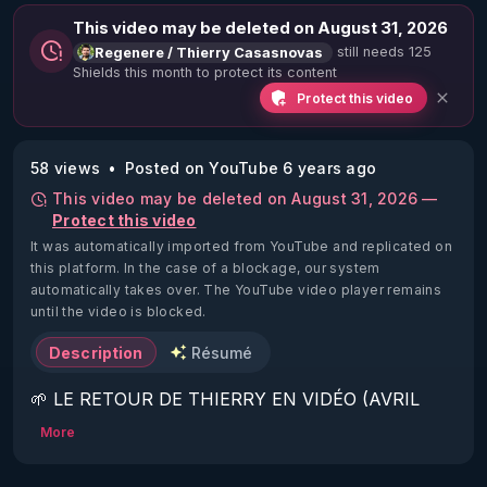
This video may be deleted on August 31, 2026
still needs 125
Regenere / Thierry Casasnovas
Shields this month to protect its content
Protect this video
58 views
Posted on YouTube 6 years ago
This video may be deleted on August 31, 2026 —
Protect this video
It was automatically imported from YouTube and replicated on
this platform.
In the case of a blockage, our system
automatically takes over. The YouTube video player remains
until the video is blocked.
Description
Résumé
🌱 LE RETOUR DE THIERRY EN VIDÉO (AVRIL 
2022)!

More
Découvrez la saison 2 des vidéos sur le nouveau 