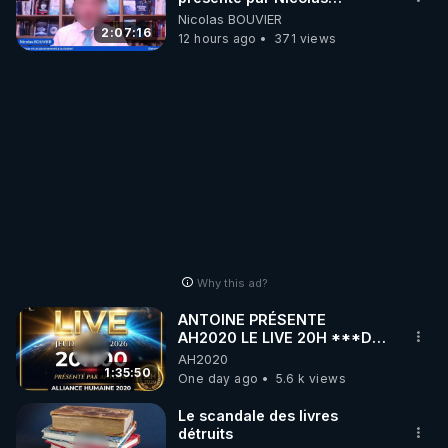
BOUVIER
Nicolas BOUVIER
2:07:16
12 hours ago
371 views
Why this ad?
ANTOINE PRÉSENTE
AH2020 LE LIVE 20H ***DU
06/08/2026***
AH2020
1:35:50
One day ago
5.6 k views
Le scandale des livres
détruits