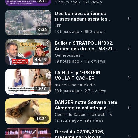
9:31
6 hours ago
150 views
code : REGENERE10

Des bombes aériennes
▶ 30 jours gratuit sur l’application de méditation et 
russes anéantissent les
centres de contrôle de
LEF
de bien-être ENVOL :

drones de 3 brigades
0:33
13 hours ago
993 views
Rendez-vous sur 
https://www.envol.app/code
 avec 
ukrainienne
le code : REGENERE
Bulletin STRATPOL N°302.
Armée des drones, MS-21 en
série, missiles coréens.
Generousbear
07.08.2026.
44:48
19 hours ago
1.2 k views
LA FILLE qu'EPSTEIN
VOULAIT CACHER
michel lanceur alerte
13:50
18 hours ago
2.7 k views
DANGER notre Souveraineté
Alimentaire est attaqué...
Coeur de Savoie radioweb TV
13:21
12 hours ago
292 views
Direct du 07/08/2026,
présenté par Nicolas