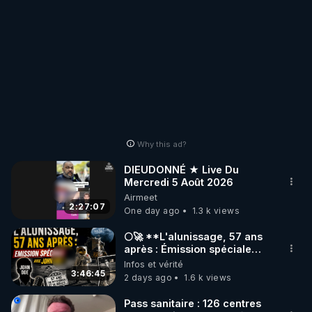
Why this ad?
DIEUDONNÉ ★ Live Du
Mercredi 5 Août 2026
Airmeet
2:27:07
One day ago
1.3 k views
🌕🚀 **L'alunissage, 57 ans
après : Émission spéciale
avec John Doe !** 👨 🚀✨
Infos et vérité
3:46:45
2 days ago
1.6 k views
Pass sanitaire : 126 centres