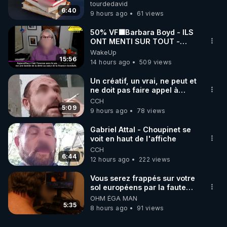
tourdedavid
6:40
9 hours ago
61 views
50% VF🟩Barbara Boyd - ILS
ONT MENTI SUR TOUT -
Jocelyne Traduction
WakeUp
15:56
14 hours ago
509 views
Un créatif, un vrai, ne peut et
ne doit pas faire appel à
l'intelligence artificielle
CCH
5:09
9 hours ago
78 views
Gabriel Attal - Choupinet se
voit en haut de l'affiche
CCH
6:44
12 hours ago
222 views
Vous serez frappés sur votre
sol européens par la faute
des dirigeants qui s'en
OHM ÉGA MAN
mettent dans le nez
5:35
8 hours ago
91 views