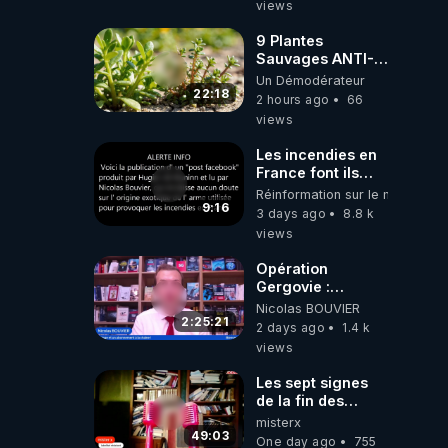
views
9 Plantes
Sauvages ANTI-
FAMINE: ces
Un Démodérateur
Ressources
22:18
2 hours ago
66
NUTRITIVES&MéDICINALES
views
JARDIN&des
Haies
Les incendies en
France font ils
partie d' un plan
Réinformation sur le monde
qui aurait débuté
9:16
3 days ago
8.8 k
le 11 septembre
views
2001 ?
Opération
Gergovie :
‪@38resistancegauloise‬
Nicolas BOUVIER
‪@MarionSigautOfficiel‬
2:25:21
2 days ago
1.4 k
‪@gladysriifard5710‬
views
Laëtitia
Les sept signes
de la fin des
temps selon
misterx
l’intervenant
49:03
One day ago
755