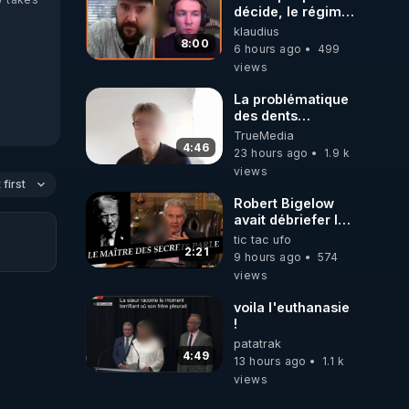
décide, le régime
peut tomber
klaudius
demain ! »
8:00
6 hours ago
499
views
La problématique
des dents
dévitalisées et
TrueMedia
des implants
4:46
23 hours ago
1.9 k
views
first
Robert Bigelow
avait débriefer le
pédophile
tic tac ufo
génocidaire de
2:21
9 hours ago
574
donald j trump
views
voila l'euthanasie
!
patatrak
4:49
13 hours ago
1.1 k
views