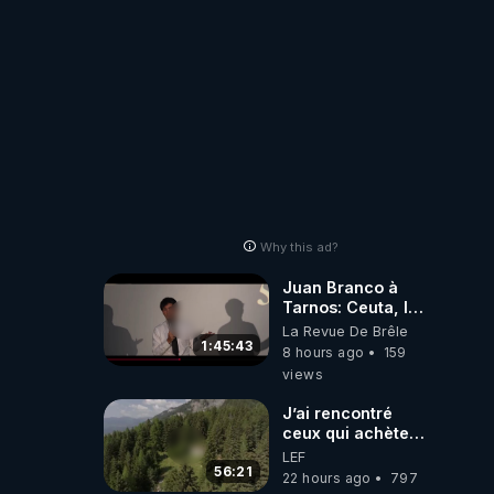
Why this ad?
Juan Branco à
Tarnos: Ceuta, le
narcotrafic et le
La Revue De Brêle
pouvoir en France
1:45:43
8 hours ago
159
views
J’ai rencontré
ceux qui achètent
des bunkers pour
LEF
survivre à la fin
56:21
22 hours ago
797
du monde