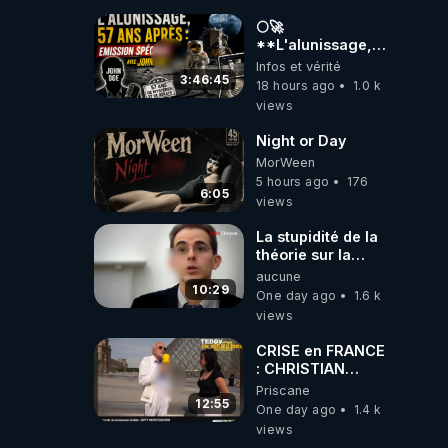
#jehovah
#collegecentral
🌕🚀
**L'alunissage,
57 ans après :
Infos et vérité
Émission spéciale
3:46:45
18 hours ago
1.0 k
avec John Doe
views
!** 👨 🚀✨
Night or Day
MorWeen
5 hours ago
176
6:05
views
La stupidité de la
théorie sur la
responsabilité de
aucune
l’homme
10:29
One day ago
1.6 k
concernant le
views
dioxyde de
carbone.
CRISE en FRANCE
: CHRISTIAN
COTTEN FAIT une
Priscane
étrange
12:55
One day ago
1.4 k
découverte
views