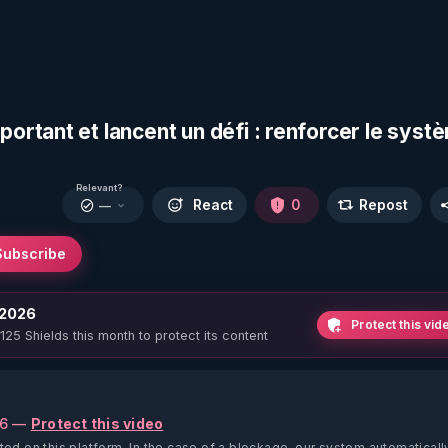
rtant et lancent un défi : renforcer le syst
Relevant?
React
0
Repost
—
Subscribe
 2026
Protect this vid
 125 Shields this month to protect its content
26 —
Protect this video
ted on this platform.
In the case of a blockage, our system automaticall