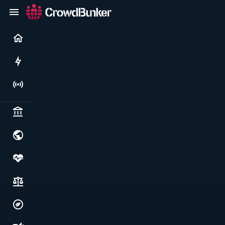
Current
Rushes
Live
Politics & institutions
World & geopolitics
Health, food & wellbeing
Society, justice & freedoms
Economy, environment & technology