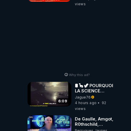
views
Why this ad?
🛢 🦕 🦖 POURQUOI
LA SCIENCE
OFFICIELLE NE
Jague76
CONNAÎT-ELLE
6:09
4 hours ago
92
PAS LA VRAIE
views
ORIGINE DU
PÉTROLE ?
De Gaulle, Amgot,
R0thschild,
Macron &
Perruques Jaunes