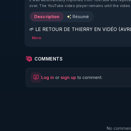
over. The YouTube video player remains until the video
Description
Résumé
🌱 LE RETOUR DE THIERRY EN VIDÉO (AVRIL
More
https://www.rgnr.fr/presentation.html
🌱 LE MAGAZINE RÉGÉNÈRE 

COMMENTS
http://rgnr.li/ymag
Log in
or
sign up
to comment.
🌱 LA BOUTIQUE DU MAGAZINE

https://boutique.magazine-regenere.fr/
🌱 FIL TELEGRAM

https://t.me/rgnr_fr
No comments