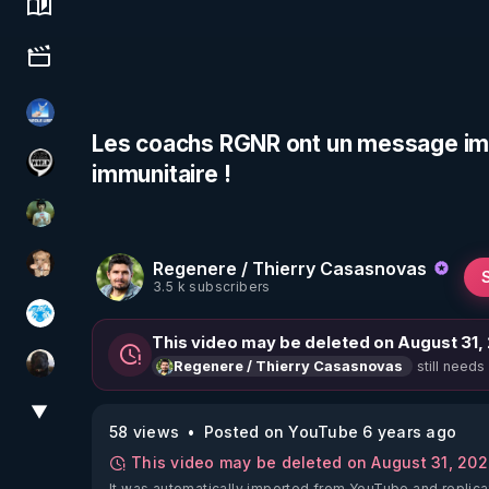
Science, history & spirituality
Culture, media & entertainment
PAROLE LIBRE
Les coachs RGNR ont un message impo
immunitaire !
Notre Réalité Est Falsifiée Et Fausse
Sonmi-877
Regenere / Thierry Casasnovas
DataCenter
3.5 k subscribers
A.D.N.M
This video may be deleted on August 31,
still needs
Regenere / Thierry Casasnovas
TrueMedia
▼
View More
58 views
Posted on YouTube 6 years ago
This video may be deleted on August 31, 20
It was automatically imported from YouTube and replica