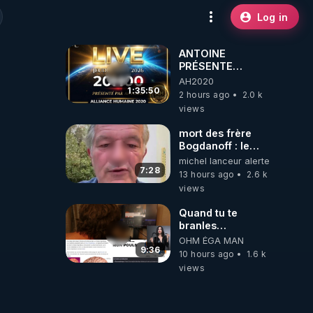
Log in
ANTOINE
PRÉSENTE
AH2020 LE LIVE
AH2020
20H ***DU
1:35:50
2 hours ago
2.0 k
06/08/2026***
views
mort des frère
Bogdanoff : le
mensonge d état
michel lanceur alerte
7:28
13 hours ago
2.6 k
views
Quand tu te
branles
bonhomme tu
OHM ÉGA MAN
émets des ondes
9:36
10 hours ago
1.6 k
ils ont juste omis
views
de t'expliquer