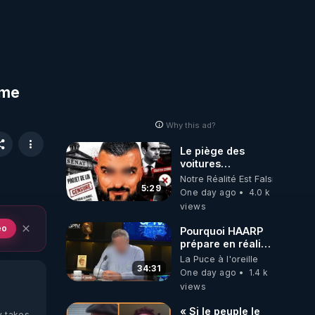
ème
Why this ad?
Le piège des
voitures
électriques se
Notre Réalité Est Falsifiée Et F
referme sur les
5:29
One day ago
4.0 k
usagers !
views
eo
Pourquoi HAARP
prépare en réalité
un CHAOS
La Puce à l'oreille
climatique, on
34:31
One day ago
1.4 k
répond
views
« Si le peuple le
y takes