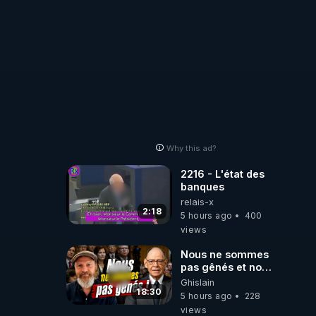
Why this ad?
2216 - L'état des
banques
relais-x
2:18
5 hours ago
400
views
Nous ne sommes
pas gênés et nous
n’avons pas
Ghislain
besoin de nous
18:30
5 hours ago
228
excuser ! #jw
views