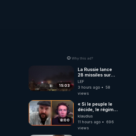
https://www.tiktok.com/@
Why this ad?
La Russie lance
28 missiles sur
Kiev, l'attaque
LEF
révèle la faiblesse
15:03
3 hours ago
58
de Kiev
views
« Si le peuple le
décide, le régime
peut tomber
klaudius
demain ! »
8:00
11 hours ago
696
views