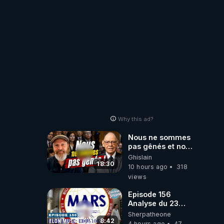
ORIGINE DU
PÉTROLE ?
Why this ad?
Nous ne sommes
pas gênés et nous
n’avons pas
Ghislain
besoin de nous
18:30
10 hours ago
318
excuser ! #jw
views
#jehovah
#collegecentral
Episode 156
Analyse du 23
février 2025 Elon
Sherpatheone
Musk : Houston ,
8:42
4 hours ago
47