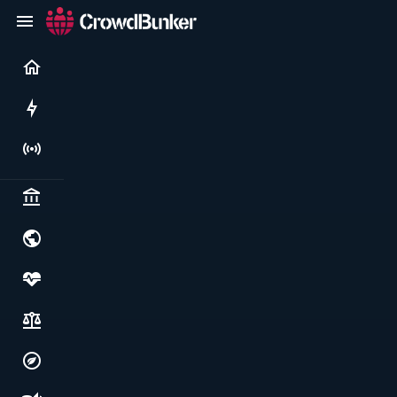
Current
Rushes
Live
Politics & institutions
World & geopolitics
Health, food & wellbeing
Society, justice & freedoms
Economy, environment & technology