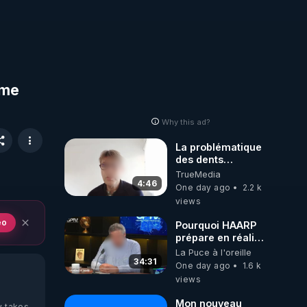
ème
Why this ad?
La problématique
des dents
dévitalisées et
TrueMedia
des implants
4:46
One day ago
2.2 k
views
eo
Pourquoi HAARP
prépare en réalité
un CHAOS
La Puce à l'oreille
climatique, on
34:31
One day ago
1.6 k
répond
views
Mon nouveau
y takes