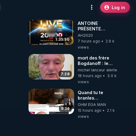
Log in
ANTOINE
PRÉSENTE
AH2020 LE LIVE
AH2020
20H ***DU
1:35:50
7 hours ago
2.9 k
06/08/2026***
views
mort des frère
Bogdanoff : le
mensonge d état
michel lanceur alerte
7:28
18 hours ago
3.0 k
views
Quand tu te
branles
bonhomme tu
OHM ÉGA MAN
émets des ondes
9:36
15 hours ago
2.1 k
ils ont juste omis
views
de t'expliquer