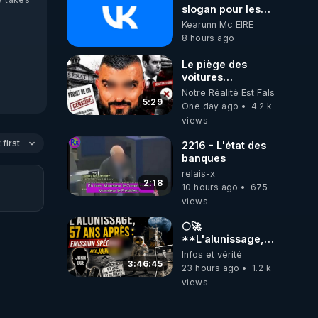
slogan pour les
abonnés (es) de
Kearunn Mc EIRE
CrowdBunker :
8 hours ago
"La gratuité, c'est
pour vous. Le
Le piège des
travail, c'est pour
voitures
nous (pour moi,
électriques se
Notre Réalité Est Falsifiée Et F
c'est un hobby).
referme sur les
5:29
One day ago
4.2 k
"Bienve-nue à
usagers !
views
toutes les
madames… et
first
2216 - L'état des
bienvenue aux
banques
messieurs qui ont
relais-x
réussi à trouver la
2:18
chaîne tout
10 hours ago
675
seuls."😁😁😁😁
views
Ma chaine Vk:
https://vk.ru/id691709867
🌕🚀
Ma chaine X:
**L'alunissage,
https://x.com/KearunnMcE
57 ans après :
Infos et vérité
Ma chaine
Émission spéciale
3:46:45
23 hours ago
1.2 k
Odysee:
avec John Doe
views
https://odysee.com/@Kea
!** 👨 🚀✨
Ma chaine Tik-
tok: