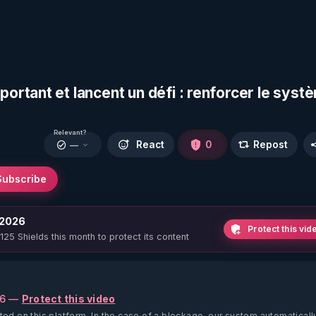
rtant et lancent un défi : renforcer le syst
Relevant?
React
0
Repost
—
Subscribe
 2026
Protect this vid
 125 Shields this month to protect its content
26 —
Protect this video
ted on this platform.
In the case of a blockage, our system automaticall