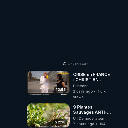
Why this ad?
CRISE en FRANCE
: CHRISTIAN
COTTEN FAIT une
Priscane
étrange
12:55
2 days ago
1.6 k
découverte
views
9 Plantes
Sauvages ANTI-
FAMINE: ces
Un Démodérateur
Ressources
22:18
7 hours ago
164
NUTRITIVES&MéDICINALES