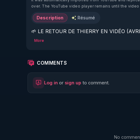
over. The YouTube video player remains until the video
Description
Résumé
🌱 LE RETOUR DE THIERRY EN VIDÉO (AVRIL
More
https://www.rgnr.fr/presentation.html
🌱 LE MAGAZINE RÉGÉNÈRE 

COMMENTS
http://rgnr.li/ymag
Log in
or
sign up
to comment.
🌱 LA BOUTIQUE DU MAGAZINE

https://boutique.magazine-regenere.fr/
🌱 FIL TELEGRAM

https://t.me/rgnr_fr
No comments