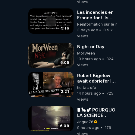
views
JARDIN&des
Haies
Les incendies en
France font ils
partie d' un plan
Réinformation sur le monde
qui aurait débuté
9:16
3 days ago
8.9 k
le 11 septembre
views
2001 ?
Night or Day
MorWeen
10 hours ago
324
6:05
views
Robert Bigelow
avait débriefer le
pédophile
tic tac ufo
génocidaire de
2:21
14 hours ago
725
donald j trump
views
🛢 🦕 🦖 POURQUOI
LA SCIENCE
OFFICIELLE NE
Jague76
CONNAÎT-ELLE
6:09
9 hours ago
179
PAS LA VRAIE
views