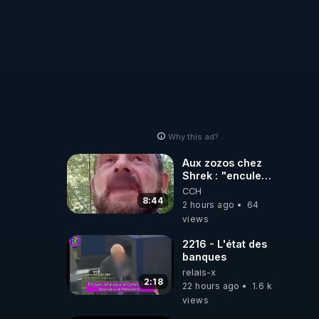
Why this ad?
Aux zozos chez
Shrek : "encule
toi tout seul
CCH
espèce de mal
8:44
2 hours ago
64
polish"
views
2216 - L'état des
banques
relais-x
2:18
22 hours ago
1.6 k
views