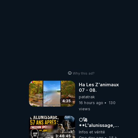
Why this ad?
Ha Les Z'animaux
07 - 08.
patatrak
4:35
16 hours ago
130
views
🌕🚀
**L'alunissage,
57 ans après :
Infos et vérité
Émission spéciale
3:46:45
One day ago
1.5 k