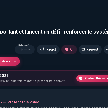
rtant et lancent un défi : renforcer le syst
Relevant?
React
0
Repost
—
Subscribe
 2026
Protect this vid
 125 Shields this month to protect its content
26 —
Protect this video
ted on this platform.
In the case of a blockage, our system automaticall