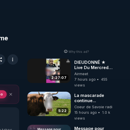
ème
Why this ad?
DIEUDONNÉ ★
Live Du Mercredi
5 Août 2026
Airmeet
2:27:07
7 hours ago
455
views
eo
La mascarade
continue...
Coeur de Savoie radioweb TV
5:22
15 hours ago
1.0 k
views
Message pour
Message pour
y takes