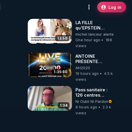
Log in
LA FILLE
qu'EPSTEIN
VOULAIT CACHER
michel lanceur alerte
13:50
One hour ago
188
views
ANTOINE
PRÉSENTE
AH2020 LE LIVE
AH2020
20H ***DU
1:35:50
19 hours ago
4.5 k
06/08/2026***
views
Pass sanitaire :
126 centres
commerciaux
Ni Oubli Ni Pardon
concernés par
1:34
9 hours ago
2.3 k
l'obligation dans
views
toute la France