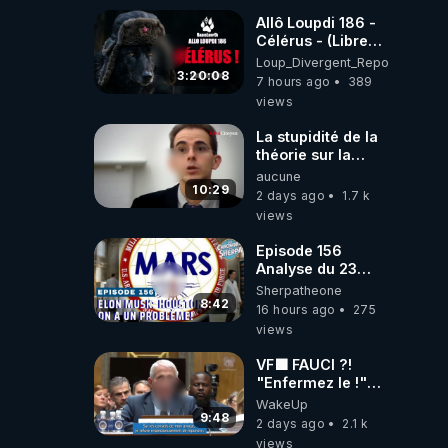
Allô Loupdi 186 -
Célérus - (Libre
Antenne) - Loup
Loup_Divergent_Reposts
Divergent
3:20:08
7 hours ago
389
2026.08.06
views
La stupidité de la
théorie sur la
responsabilité de
aucune
l’homme
10:29
2 days ago
1.7 k
concernant le
views
dioxyde de
carbone.
Episode 156
Analyse du 23
février 2025 Elon
Sherpatheone
Musk : Houston ,
8:42
16 hours ago
275
on a un problème
views
!
VF🟩 FAUCI ?!
"Enfermez le !"
(Lock him up!) -
WakeUp
Quartz Traduction
9:48
2 days ago
2.1 k
views