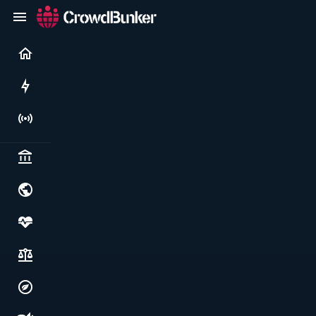
Current
Rushes
Live
Politics & institutions
World & geopolitics
Health, food & wellbeing
Society, justice & freedoms
Economy, environment & technology