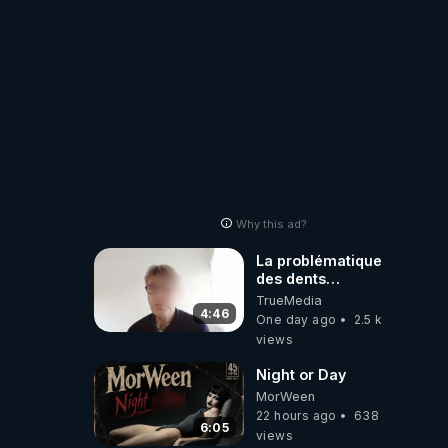
Why this ad?
La problématique
des dents
dévitalisées et
TrueMedia
des implants
4:46
One day ago
2.5 k
views
Night or Day
MorWeen
22 hours ago
638
6:05
views