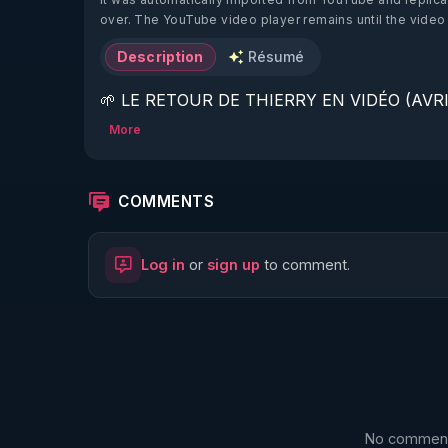
over. The YouTube video player remains until the video
Description
Résumé
🌱 LE RETOUR DE THIERRY EN VIDÉO (AVRIL
More
https://www.rgnr.fr/presentation.html
🌱 LE MAGAZINE RÉGÉNÈRE 

COMMENTS
http://rgnr.li/ymag
Log in
or
sign up
to comment.
🌱 LA BOUTIQUE DU MAGAZINE

https://boutique.magazine-regenere.fr/
🌱 FIL TELEGRAM

https://t.me/rgnr_fr
No comments