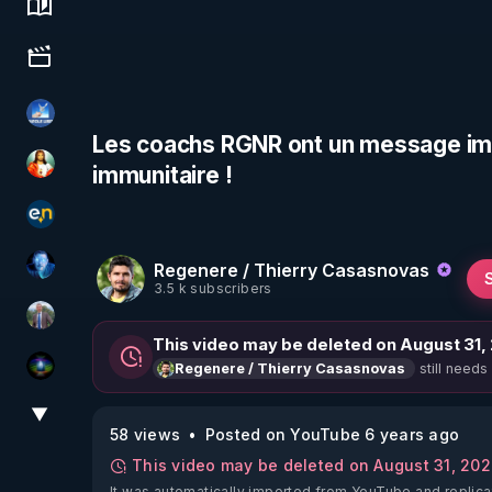
Science, history & spirituality
Culture, media & entertainment
PAROLE LIBRE
Les coachs RGNR ont un message impo
immunitaire !
L'autre son de cloche
essentiel.news
Regenere / Thierry Casasnovas
AH2020
3.5 k subscribers
Nicolas BOUVIER
This video may be deleted on August 31,
still needs
Regenere / Thierry Casasnovas
WakeUp
▼
View More
58 views
Posted on YouTube 6 years ago
This video may be deleted on August 31, 20
It was automatically imported from YouTube and replica