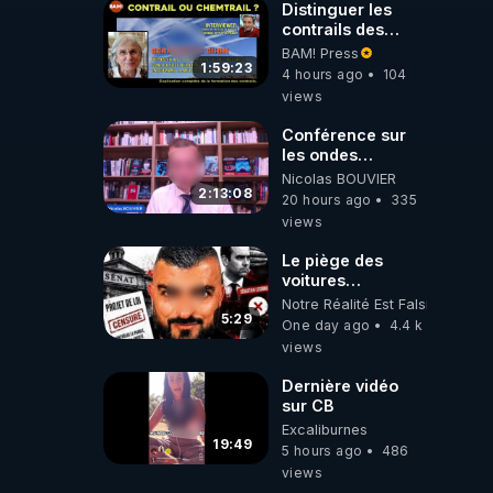
Distinguer les
contrails des
chemtrails par
BAM! Press
Bernadette Bihin
1:59:23
4 hours ago
104
views
Conférence sur
les ondes
électromagnétiques
Nicolas BOUVIER
par Grégoire
2:13:08
20 hours ago
335
Caustru et Bart de
views
Wever !
Le piège des
voitures
électriques se
Notre Réalité Est Falsifiée Et F
referme sur les
5:29
One day ago
4.4 k
usagers !
views
Dernière vidéo
sur CB
Excaliburnes
19:49
5 hours ago
486
views