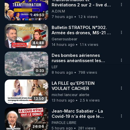
Révélations 2 sur 2 - live du
lanceurs d'alerte.

07/08/26
A.D.N.M
1:49:53
7 hours ago
1.2 k views
Sous-titres : Özler ATALAY YÜKSELOĞLU
Bulletin STRATPOL N°302.
Armée des drones, MS-21 en
série, missiles coréens.
Generousbear
07.08.2026.
44:48
14 hours ago
1.1 k views
Des bombes aériennes
russes anéantissent les
centres de contrôle de
LEF
drones de 3 brigades
0:33
8 hours ago
798 views
ukrainienne
LA FILLE qu'EPSTEIN
VOULAIT CACHER
michel lanceur alerte
13:50
13 hours ago
2.5 k views
Jean-Marc Sabatier - La
Covid-19 n'a été que le
début - L'ARN messager
PAROLE LIBRE
jusqu où ira-t-il ?
26:06
5 hours ago
281 views