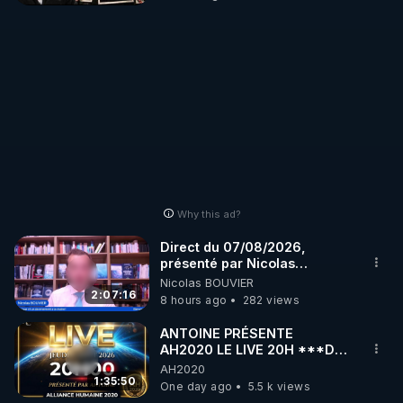
Why this ad?
Direct du 07/08/2026,
présenté par Nicolas
BOUVIER
Nicolas BOUVIER
2:07:16
8 hours ago
282 views
ANTOINE PRÉSENTE
AH2020 LE LIVE 20H ***DU
06/08/2026***
AH2020
1:35:50
One day ago
5.5 k views