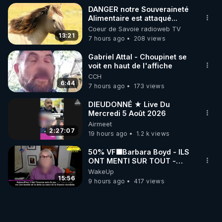
DANGER notre Souveraineté
Alimentaire est attaqué...
Coeur de Savoie radioweb TV
13:21
7 hours ago
208 views
Gabriel Attal - Choupinet se
voit en haut de l'affiche
CCH
6:44
7 hours ago
173 views
DIEUDONNÉ ★ Live Du
Mercredi 5 Août 2026
Airmeet
2:27:07
19 hours ago
1.2 k views
50% VF🟩Barbara Boyd - ILS
ONT MENTI SUR TOUT -
Jocelyne Traduction
WakeUp
15:56
9 hours ago
417 views