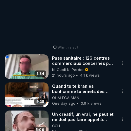
Why this ad?
Pass sanitaire : 126 centres
commerciaux concernés par
l'obligation dans toute la
Ni Oubli Ni Pardon
France
1:34
21 hours ago
4.1 k views
Quand tu te branles
bonhomme tu émets des
ondes ils ont juste omis de
OHM ÉGA MAN
t'expliquer
9:35
One day ago
3.9 k views
Un créatif, un vrai, ne peut et
ne doit pas faire appel à
l'intelligence artificielle
CCH
5:09