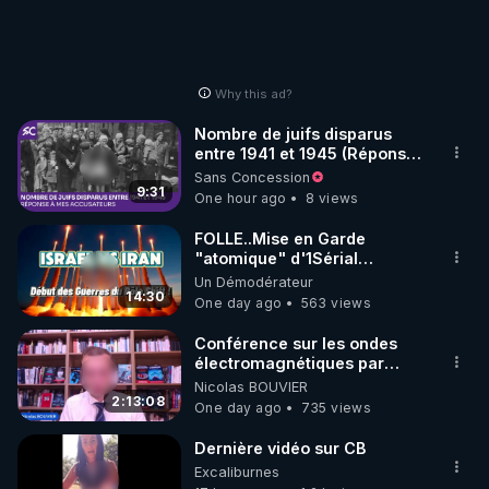
Why this ad?
Nombre de juifs disparus
entre 1941 et 1945 (Réponse
à mes accusateurs)
Sans Concession
9:31
One hour ago
8 views
FOLLE..Mise en Garde
"atomique" d'1Sérial
Lanceur d'ALERTES
Un Démodérateur
combinant
14:30
One day ago
563 views
"Théories"&"Faits
Accomplis"
Conférence sur les ondes
électromagnétiques par
Grégoire Caustru et Bart de
Nicolas BOUVIER
Wever !
2:13:08
One day ago
735 views
Dernière vidéo sur CB
Excaliburnes