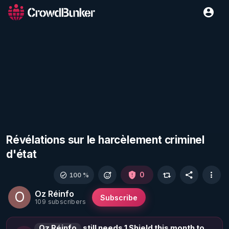
Révélations sur le harcèlement criminel
d'état
0
100 %
Oz Réinfo
O
Subscribe
109 subscribers
Oz Réinfo
still needs 1 Shield this month to