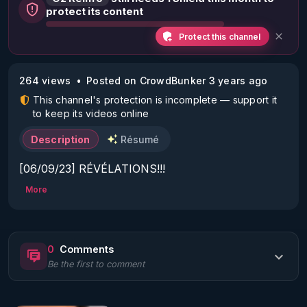
protect its content
Protect this channel
264 views
Posted on CrowdBunker 3 years ago
This channel's protection is incomplete — support it
to keep its videos online
Description
Résumé
[06/09/23] RÉVÉLATIONS!!!

More
Le journaliste Américain Greg Reese divulgue le 
harcèlement d'état (ou harcèlement criminel en 
réseau - Gang Stalking en Anglais) qui consiste à 
0
Comments
harceler physiquement et numériquement des 
Be the first to comment
individus ciblés placés abusivement dans une liste 
anti-terroriste.
