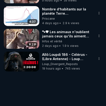
5 hours ago
35 views
Nombre d’habitants sur la
planète Terre…
Priscane
4:37
4 days ago
2.9 k views
🐾💖 Les animaux n'oublient
jamais ceux qu'ils aiment…
🥹❤️
Infos et vérité
6:28
2 days ago
1.9 k views
Allô Loupdi 186 - Célérus -
(Libre Antenne) - Loup
Divergent 2026.08.06
Loup_Divergent_Reposts
3:20:08
19 hours ago
745 views