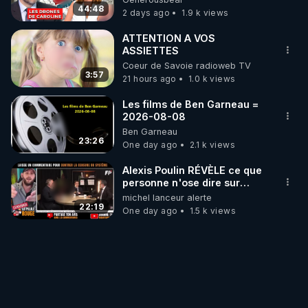
07.08.2026.
44:48
2 days ago
1.9 k views
ATTENTION A VOS
ASSIETTES
Coeur de Savoie radioweb TV
3:57
21 hours ago
1.0 k views
Les films de Ben Garneau =
2026-08-08
Ben Garneau
23:26
One day ago
2.1 k views
Alexis Poulin RÉVÈLE ce que
personne n'ose dire sur
l'Union européenne (C'est
michel lanceur alerte
explosif)
22:19
One day ago
1.5 k views