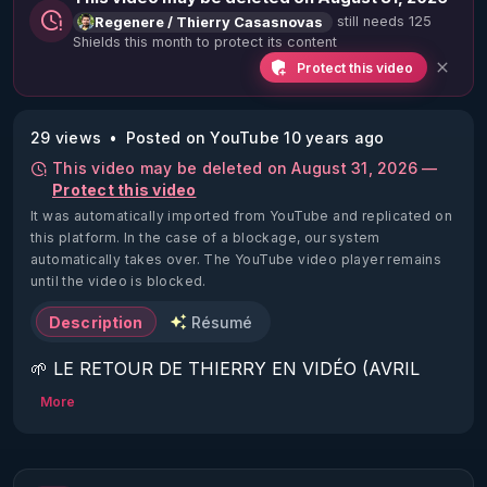
still needs 125
Regenere / Thierry Casasnovas
Shields this month to protect its content
Protect this video
29 views
Posted on YouTube 10 years ago
This video may be deleted on August 31, 2026 —
Protect this video
It was automatically imported from YouTube and replicated on
this platform.
In the case of a blockage, our system
automatically takes over. The YouTube video player remains
until the video is blocked.
Description
Résumé
🌱 LE RETOUR DE THIERRY EN VIDÉO (AVRIL 
2022)!

More
Découvrez la saison 2 des vidéos sur le nouveau 
https://www.rgnr.fr/presentation.html