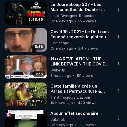
Le JournaLoup 307 - Les
▶ 30 jours gratuit sur l’application de méditation et 
Marionnettes du Diable -
Loup Divergent 2026.08.07
Loup_Divergent_Reposts
de bien-être ENVOL :

2:48:46
One day ago
599 views
Rendez-vous sur 
https://www.envol.app/code
 avec 
le code : REGENERE
Covid 19 : 2021 - Le Dr. Louis
Fouché renverse le plateau
de CNews !
Finalscape
5:48
One day ago
5.4 k views
🚨👀⚠️REVELATION - THE
LINK BETWEEN THE COVID
VACCINE AND CANCER -LIEN
WakeUp
VACCIN COVID ET CANCER
1:26
3 hours ago
151 views
Cette famille a créé un
Paradis ! Permaculture &
Autonomie
Il Y A Toujours L'Espoir
30:27
19 hours ago
443 views
Aucun effet secondaire !.
patatrak
One day ago
1.1 k views