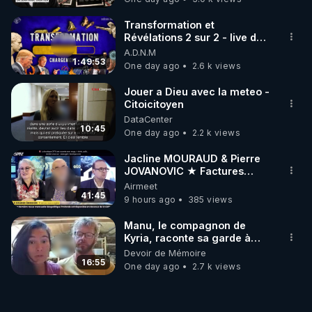
Transformation et
Révélations 2 sur 2 - live du
07/08/26
A.D.N.M
1:49:53
One day ago
2.6 k views
Jouer a Dieu avec la meteo -
Citoicitoyen
DataCenter
10:45
One day ago
2.2 k views
Jacline MOURAUD & Pierre
JOVANOVIC ★ Factures
Impayées : Où Est Passé Le
Airmeet
Pognon ?
41:45
9 hours ago
385 views
Manu, le compagnon de
Kyria, raconte sa garde à
vue musclée. PARTAGEZ!
Devoir de Mémoire
16:55
One day ago
2.7 k views