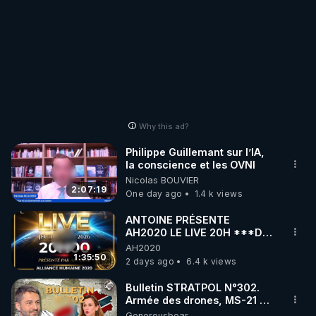
Why this ad?
Philippe Guillemant sur l’IA,
la conscience et les OVNI
Nicolas BOUVIER
2:07:19
One day ago
1.4 k views
ANTOINE PRÉSENTE
AH2020 LE LIVE 20H ***DU
06/08/2026***
AH2020
1:35:50
2 days ago
6.4 k views
Bulletin STRATPOL N°302.
Armée des drones, MS-21 en
série, missiles coréens.
Generousbear