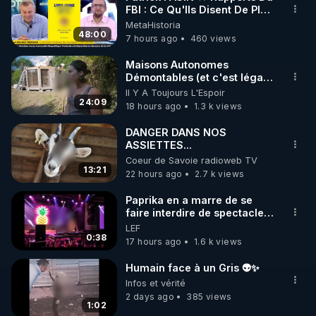
FBI : Ce Qu'Ils Disent De Plus
🌱 INSTAGRAM

Grave Sur Hitler
MetaHistoria
48:00
7 hours ago
460 views
https://www.instagram.com/rdlr_thierrycasasnovas/
http://rgnr.li/instagram
Maisons Autonomes
Démontables (et c'est légal).
Visite éco village en
Il Y A Toujours L'Espoir
🌱 LA NEWSLETTER

Bretagne
24:09
18 hours ago
1.3 k views
Pour ne pas rater l’actualité RGNR (stages, 
DANGER DANS NOS
ASSIETTES...
http://rgnr.li/news
Coeur de Savoie radioweb TV
13:21
22 hours ago
2.7 k views
🌱 VIDÉOS NON CENSURÉES SUR ODYSEE 

Toutes les vidéos Youtube sont aussi sur la 
Paprika en a marre de se
faire interdire de spectacle.
Elle décide donc de devenir
LEF
http://rgnr.li/odysee
DJ !
0:38
17 hours ago
1.6 k views
🌱 LES STAGES EN PRÉSENTIEL

Humain face à un Gris 👽✨
Infos et vérité
2 days ago
385 views
http://rgnr.li/stages
1:02