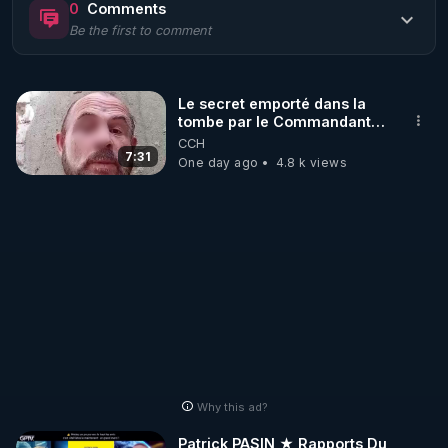
0
Comments
Be the first to comment
🌱 LE MAGAZINE RÉGÉNÈRE 

http://rgnr.li/ymag
Le secret emporté dans la
tombe par le Commandant
🌱 LA BOUTIQUE DU MAGAZINE

Cousteau le 25 juin 1997
CCH
Pour obtenir les anciens numéros que vous avez 
7:31
One day ago
4.8 k views
https://boutique.magazine-regenere.fr/
🌱 FIL TELEGRAM

Écoutez les podcasts gratuits de Thierry et les 
https://t.me/rgnr_fr
🌱 FACEBOOK

Why this ad?
http://rgnr.li/facebook
Patrick PASIN ★ Rapports Du