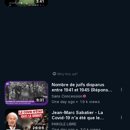
3:41
Why this ad?
Nombre de juifs disparus
entre 1941 et 1945 (Réponse
à mes accusateurs)
Sans Concession
9:31
One day ago
1.9 k views
Jean-Marc Sabatier - La
Covid-19 n'a été que le
début - L'ARNm & l'ARNm-aa
PAROLE LIBRE
jusqu où auront-t-il ?
26:06
One day ago
3.0 k views