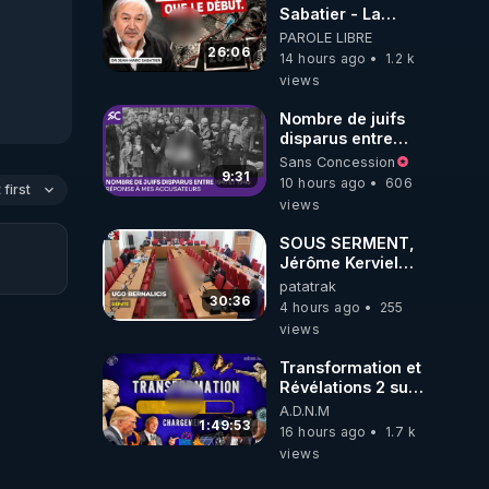
Sabatier - La
Covid-19 n'a été
PAROLE LIBRE
que le début -
26:06
14 hours ago
1.2 k
L'ARNm &
views
l'ARNm-aa jusqu
où auront-t-il ?
Nombre de juifs
disparus entre
1941 et 1945
Sans Concession
(Réponse à mes
9:31
10 hours ago
606
first
accusateurs)
views
SOUS SERMENT,
Jérôme Kerviel
balance tout à
patatrak
l'Assemblée !
30:36
4 hours ago
255
views
Transformation et
Révélations 2 sur
2 - live du
A.D.N.M
07/08/26
1:49:53
16 hours ago
1.7 k
views