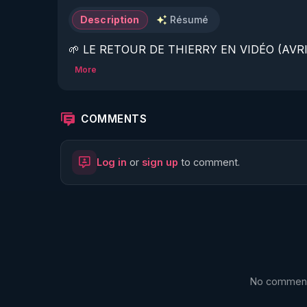
Description
Résumé
🌱 LE RETOUR DE THIERRY EN VIDÉO (AVRIL
More
https://www.rgnr.fr/presentation.html
🌱 LE MAGAZINE RÉGÉNÈRE 

COMMENTS
http://rgnr.li/ymag
Log in
or
sign up
to comment.
🌱 LA BOUTIQUE DU MAGAZINE

https://boutique.magazine-regenere.fr/
🌱 FIL TELEGRAM

https://t.me/rgnr_fr
No comments