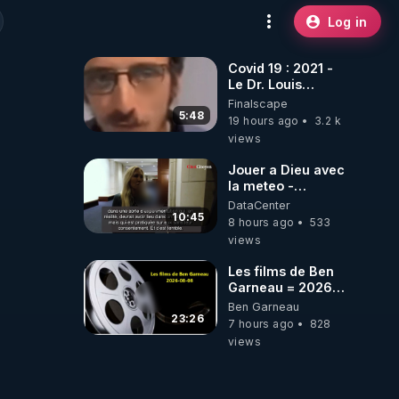
Log in
Covid 19 : 2021 -
Le Dr. Louis
Fouché renverse
Finalscape
le plateau de
5:48
19 hours ago
3.2 k
CNews !
views
Jouer a Dieu avec
la meteo -
Citoicitoyen
DataCenter
10:45
8 hours ago
533
views
Les films de Ben
Garneau = 2026-
08-08
Ben Garneau
23:26
7 hours ago
828
views