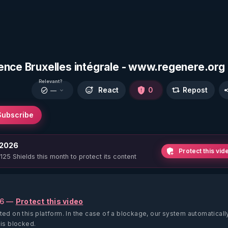
ence Bruxelles intégrale - www.regenere.org
Relevant?
React
0
Repost
—
Subscribe
 2026
Protect this vid
 125 Shields this month to protect its content
26 —
Protect this video
ted on this platform.
In the case of a blockage, our system automaticall
 is blocked.