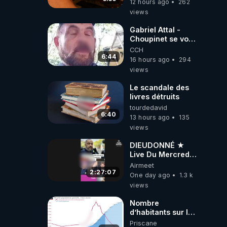
12 hours ago
262
dirigeants qui
views
s'en mettent dans
le nez
Gabriel Attal -
Choupinet se voit
en haut de
CCH
l'affiche
6:44
16 hours ago
294
views
Le scandale des
livres détruits
tourdedavid
6:40
13 hours ago
135
views
DIEUDONNÉ ★
Live Du Mercredi
5 Août 2026
Airmeet
2:27:07
One day ago
1.3 k
views
Nombre
d’habitants sur la
planète Terre…
Priscane