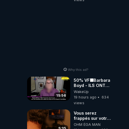
Why this ad?
50% VF🟩Barbara
Boyd - ILS ONT
MENTI SUR TOUT
WakeUp
-Jocelyne
15:56
19 hours ago
634
Traduction
views
Vous serez
frappés sur votre
sol européens par
OHM ÉGA MAN
la faute des
5:35