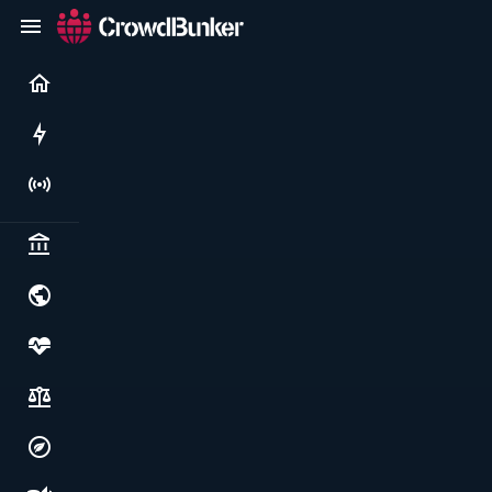
Current
Rushes
Live
Politics & institutions
World & geopolitics
Health, food & wellbeing
Society, justice & freedoms
Economy, environment & technology