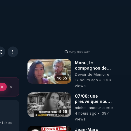
Why this ad?
Manu, le
compagnon de
Kyria, raconte sa
Devoir de Mémoire
garde à vue
16:55
17 hours ago
1.6 k
musclée.
views
eo
PARTAGEZ!
07/08: une
preuve que nous
somme passé en
michel lanceur alerte
absurdie une
9:55
4 hours ago
397
dictature qui veut
views
faire taire ses
y takes
opposant !
Jean-Marc