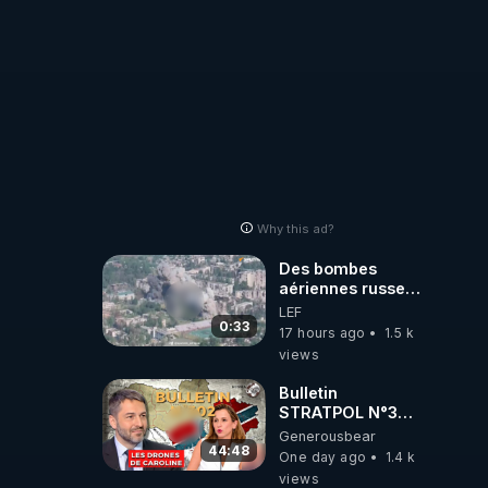
Why this ad?
Des bombes
aériennes russes
anéantissent les
LEF
centres de
0:33
17 hours ago
1.5 k
contrôle de
views
drones de 3
brigades
Bulletin
ukrainienne
STRATPOL N°302.
Armée des
Generousbear
drones, MS-21 en
44:48
One day ago
1.4 k
série, missiles
views