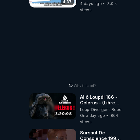
4:37
4 days ago
3.0 k
views
Why this ad?
Allô Loupdi 186 -
Célérus - (Libre
Antenne) - Loup
Loup_Divergent_Reposts
Divergent
3:20:08
One day ago
864
2026.08.06
views
Sursaut De
Conscience 1998