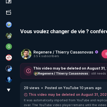
Science, history & spirituality
Culture, media & entertainment
Tonton Posture Débrief
Vous voulez changer de vie ? confér
Sonmi-877
G
Generousbear
Regenere / Thierry Casasnovas
3.5 k subscribers
JSF - TV
This video may be deleted on August 31,
Chercheur de vérité
still needs
Regenere / Thierry Casasnovas
AH2020
29 views
Posted on YouTube 10 years ago
▼
View More
This video may be deleted on August 31, 20
It was automatically imported from YouTube and replica
over. The YouTube video player remains until the video