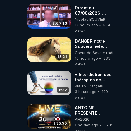
coréens.
07.08.2026.
Direct du
07/08/2026,
présenté par
Nicolas BOUVIER
Nicolas BOUVIER
2:07:16
17 hours ago
534
views
DANGER notre
Souveraineté
Alimentaire est
Coeur de Savoie radioweb TV
attaqué...
13:21
16 hours ago
383
views
« Interdiction des
thérapies de
conversion »
Kla.TV Français
8:32
3 hours ago
100
views
ANTOINE
PRÉSENTE
AH2020 LE LIVE
AH2020
20H ***DU
1:35:50
One day ago
5.7 k
06/08/2026***
views