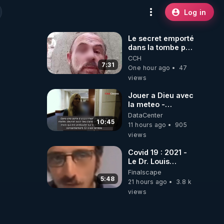
Log in
Le secret emporté
dans la tombe par
le Commandant
CCH
Cousteau le 25
7:31
One hour ago
47
juin 1997
views
Jouer a Dieu avec
la meteo -
Citoicitoyen
DataCenter
10:45
11 hours ago
905
views
Covid 19 : 2021 -
Le Dr. Louis
Fouché renverse
Finalscape
le plateau de
5:48
21 hours ago
3.8 k
CNews !
views