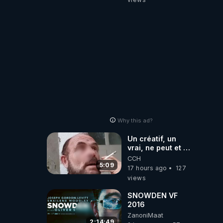
Why this ad?
Un créatif, un
vrai, ne peut et ne
doit pas faire
CCH
appel à
5:09
17 hours ago
127
l'intelligence
views
artificielle
SNOWDEN VF
2016
ZanoniMaat
2:14:49