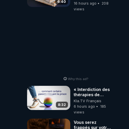
6:40
16 hours ago
208
views
Why this ad?
« Interdiction des
thérapies de
conversion »
Kla.TV Français
8:32
6 hours ago
185
views
Vous serez
frappés sur votre