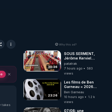
Why this ad?
SOUS SERMENT,
Jérôme Kerviel
balance tout à
patatrak
l'Assemblée !
30:36
7 hours ago
583
views
eo
Les films de Ben
Garneau = 2026-
08-08
Ben Garneau
23:26
10 hours ago
1.2 k
views
y takes
07/08: une