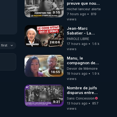
preuve que nous
somme passé en
michel lanceur alerte
absurdie une
9:55
7 hours ago
819
dictature qui veut
views
faire taire ses
opposant !
Jean-Marc
Sabatier - La
Covid-19 n'a été
PAROLE LIBRE
que le début -
26:06
17 hours ago
1.6 k
first
L'ARNm &
views
l'ARNm-aa jusqu
où auront-t-il ?
Manu, le
compagnon de
Kyria, raconte sa
Devoir de Mémoire
garde à vue
16:55
19 hours ago
1.9 k
musclée.
views
PARTAGEZ!
Nombre de juifs
disparus entre
1941 et 1945
Sans Concession
(Réponse à mes
9:31
13 hours ago
857
accusateurs)
views