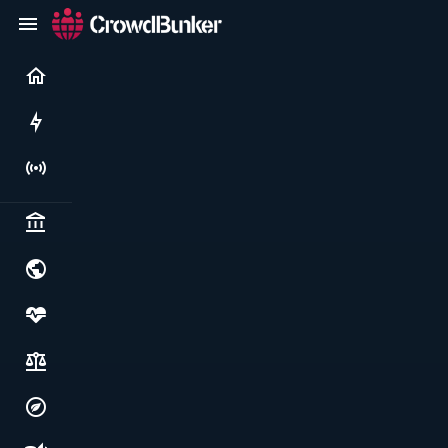
Current
Rushes
Live
Politics & institutions
World & geopolitics
Health, food & wellbeing
Society, justice & freedoms
Economy, environment & technology