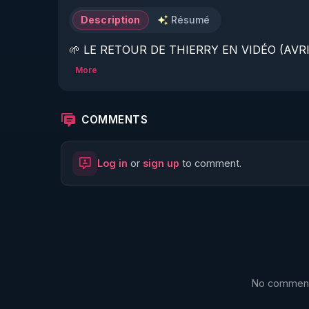
Description
Résumé
🌱 LE RETOUR DE THIERRY EN VIDÉO (AVRIL
More
https://www.rgnr.fr/presentation.html
🌱 LE MAGAZINE RÉGÉNÈRE 

COMMENTS
http://rgnr.li/ymag
Log in
or
sign up
to comment.
🌱 LA BOUTIQUE DU MAGAZINE

https://boutique.magazine-regenere.fr/
🌱 FIL TELEGRAM

https://t.me/rgnr_fr
No comments