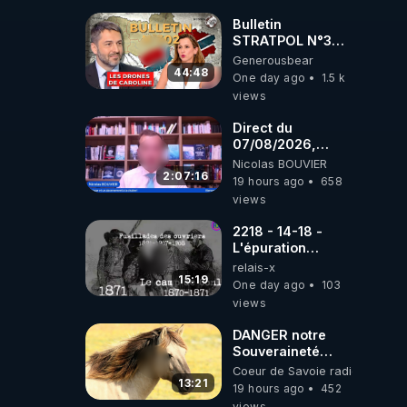
drones de 3
brigades
Bulletin
ukrainienne
STRATPOL N°302.
Armée des
Generousbear
drones, MS-21 en
44:48
One day ago
1.5 k
série, missiles
views
coréens.
07.08.2026.
Direct du
07/08/2026,
présenté par
Nicolas BOUVIER
Nicolas BOUVIER
2:07:16
19 hours ago
658
views
2218 - 14-18 -
L'épuration
républicaine
relais-x
organisée par les
15:19
One day ago
103
frères de la
views
truelle
DANGER notre
Souveraineté
Alimentaire est
Coeur de Savoie radioweb TV
attaqué...
13:21
19 hours ago
452
views