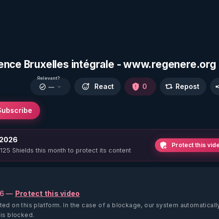
ence Bruxelles intégrale - www.regenere.org
Relevant?
React
0
Repost
—
Subscribe
 2026
Protect this vid
 125 Shields this month to protect its content
26 —
Protect this video
ted on this platform.
In the case of a blockage, our system automaticall
 is blocked.