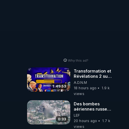
Why this ad?
Transformation et
Révélations 2 sur
2 - live du
A.D.N.M
07/08/26
1:49:53
18 hours ago
1.9 k
views
Des bombes
aériennes russes
anéantissent les
LEF
centres de
0:33
20 hours ago
1.7 k
contrôle de
views