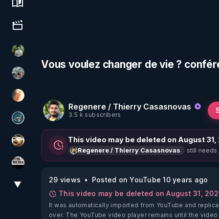
Science, history & spirituality
Culture, media & entertainment
Sonmi-877
Vous voulez changer de vie ? confér
Ben Garneau
La Puce à l'oreille
Regenere / Thierry Casasnovas
3.5 k subscribers
Réinformation sur le monde
This video may be deleted on August 31,
patatrak
still needs
Regenere / Thierry Casasnovas
HYM.MEDIA
29 views
Posted on YouTube 10 years ago
▼
View More
This video may be deleted on August 31, 20
It was automatically imported from YouTube and replica
over. The YouTube video player remains until the video