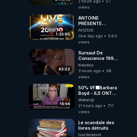
2 hours ago
57
views
ANTOINE
PRÉSENTE
AH2020 LE LIVE
AH2020
20H ***DU
1:35:50
One day ago
5.8 k
06/08/2026***
views
Sursaut De
Conscience 1998
- toujours
klaudius
d'actualité ....Au
42:22
3 hours ago
68
Dela Du Réel
views
50% VF🟩Barbara
Boyd - ILS ONT
MENTI SUR TOUT
WakeUp
-Jocelyne
15:56
21 hours ago
711
Traduction
views
Le scandale des
livres détruits
tourdedavid