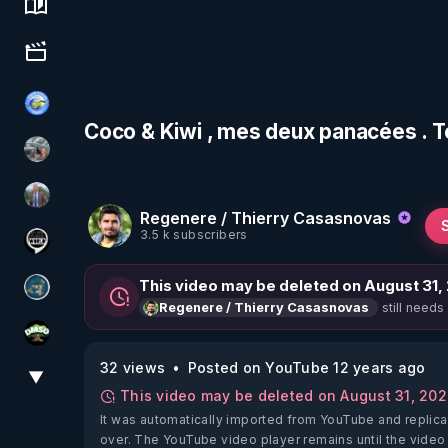
Science, history & spirituality
Culture, media & entertainment
Tonton Posture Débrief
Coco & Kiwi , mes deux panacées . 
Ben Garneau
Nicolas BOUVIER
Regenere / Thierry Casasnovas
3.5 k subscribers
Notre Réalité Est Falsifiée Et Fausse
This video may be deleted on August 31,
Réinformation sur le monde
still needs
Regenere / Thierry Casasnovas
DMSO pour TOUS
32 views
Posted on YouTube 12 years ago
▼
View More
This video may be deleted on August 31, 20
It was automatically imported from YouTube and replica
over. The YouTube video player remains until the video