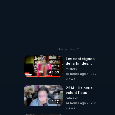
Why this ad?
Les sept signes
de la fin des
temps selon
misterx
l’intervenant
49:03
10 hours ago
247
views
2214 - Ils nous
volent l'eau
relais-x
11:47
14 hours ago
761
views