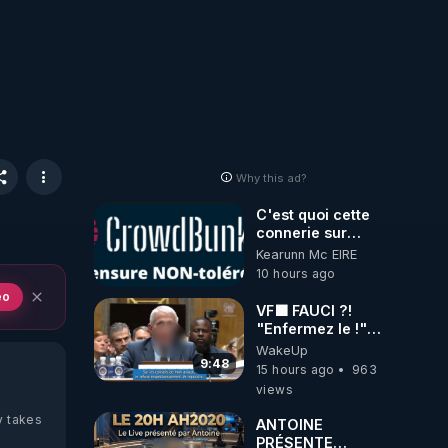
Why this ad?
C'est quoi cette
connerie sur
CrowdBunker
Kearunn Mc EIRE
???? Si on ne
10 hours ago
peut plus publier,
eo
c'est un peu de la
VF🟩 FAUCI ?!
censure. Ne
"Enfermez le !"
payez pas les
(Lock him up!) -
WakeUp
boucliers pour
Quartz Traduction
9:48
15 hours ago
963
voir mes vidéos,
views
c'est une arnaque
parce que ma
y takes
ANTOINE
chaine et mon
PRÉSENTE