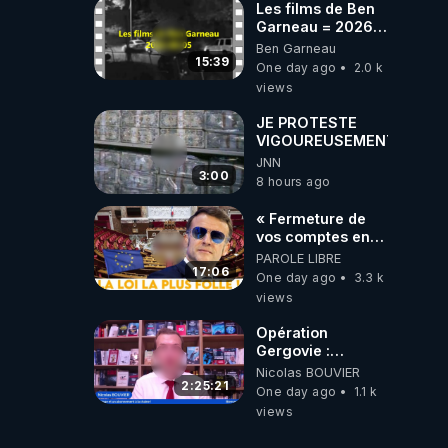
Les films de Ben
Garneau = 2026-
08-05
Ben Garneau
15:39
One day ago
2.0 k
views
JE PROTESTE
VIGOUREUSEMENT
JNN
3:00
8 hours ago
« Fermeture de
vos comptes en
banque ! » :
PAROLE LIBRE
Macron impose
17:06
One day ago
3.3 k
une loi folle !
views
Opération
Gergovie :
‪@38resistancegauloise‬
Nicolas BOUVIER
‪@MarionSigautOfficiel‬
2:25:21
One day ago
1.1 k
‪@gladysriifard5710‬
views
Laëtitia