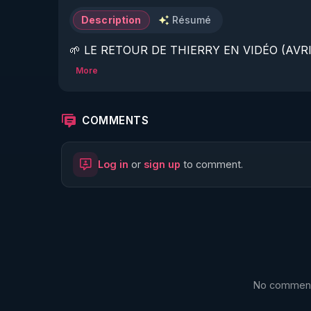
Description
Résumé
🌱 LE RETOUR DE THIERRY EN VIDÉO (AVRIL
More
https://www.rgnr.fr/presentation.html
🌱 LE MAGAZINE RÉGÉNÈRE 

COMMENTS
http://rgnr.li/ymag
Log in
or
sign up
to comment.
🌱 LA BOUTIQUE DU MAGAZINE

https://boutique.magazine-regenere.fr/
🌱 FIL TELEGRAM

https://t.me/rgnr_fr
No comments