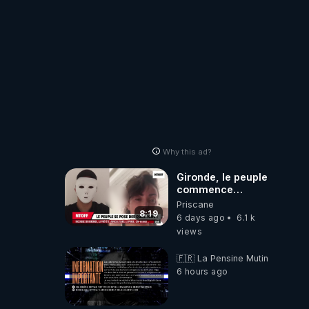
Why this ad?
Gironde, le peuple
commence
vraiment à se
Priscane
poser des
8:19
6 days ago
6.1 k
questions !
views
Qu'est-ce qu'il
nous cache...
🇫🇷 La Pensine Mutine
6 hours ago