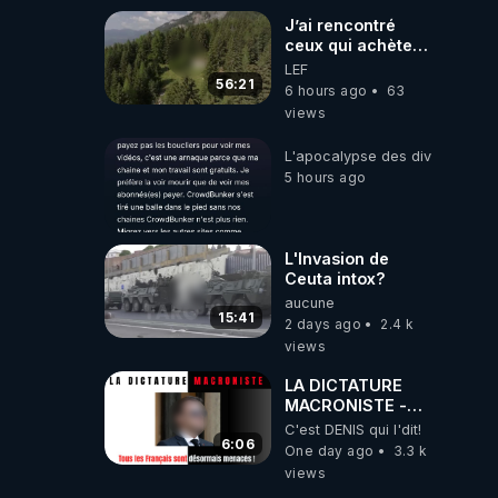
J’ai rencontré
ceux qui achètent
des bunkers pour
LEF
survivre à la fin
56:21
6 hours ago
63
du monde
views
L'apocalypse des divulgations
5 hours ago
L'Invasion de
Ceuta intox?
aucune
15:41
2 days ago
2.4 k
views
LA DICTATURE
MACRONISTE -
Tous les Français
C'est DENIS qui l'dit!
sont désormais
6:06
One day ago
3.3 k
menacés !
views