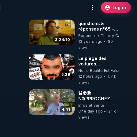
Log in
questions &
réponses n°65 -
www.regenere.org
Regenere / Thierry Casasnova
3:24:10
13 years ago
80
views
Le piège des
voitures
électriques se
Notre Réalité Est Falsifiée Et F
referme sur les
5:29
12 hours ago
1.7 k
usagers !
views
🚨👽🌍
N’APPROCHEZ
PAS LA TERRE ! 😱
Infos et vérité
🛸
4:41
One day ago
2.1 k
views