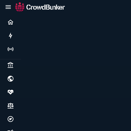
Current
Rushes
Live
Politics & institutions
World & geopolitics
Health, food & wellbeing
Society, justice & freedoms
Economy, environment & technology