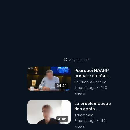
Why this ad?
Pourquoi HAARP
prépare en réalité
un CHAOS
La Puce à l'oreille
climatique, on
34:31
9 hours ago
163
répond
views
La problématique
des dents
dévitalisées et
TrueMedia
des implants
4:46
7 hours ago
40
views