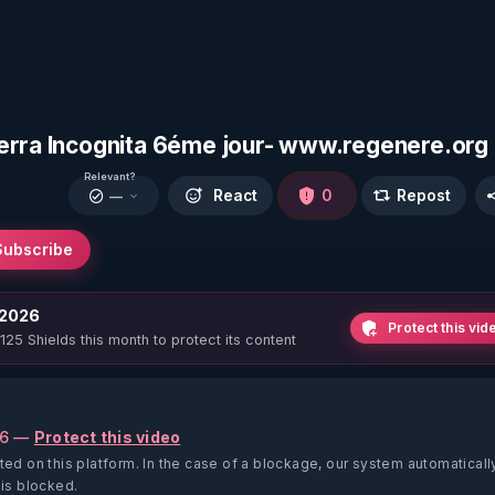
Terra Incognita 6éme jour- www.regenere.org
Relevant?
React
0
Repost
—
Subscribe
 2026
Protect this vid
 125 Shields this month to protect its content
26 —
Protect this video
ted on this platform.
In the case of a blockage, our system automaticall
 is blocked.