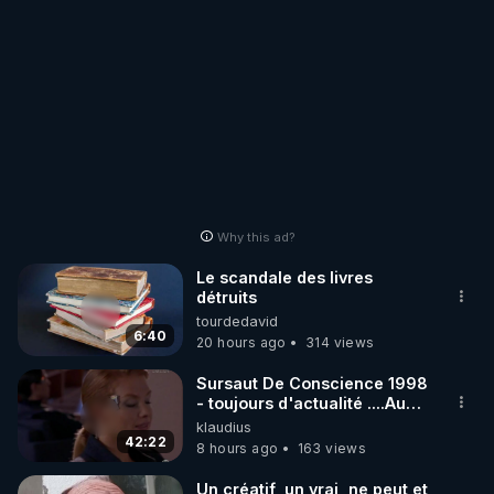
Why this ad?
Le scandale des livres
détruits
tourdedavid
6:40
20 hours ago
314 views
Sursaut De Conscience 1998
- toujours d'actualité ....Au
Dela Du Réel
klaudius
42:22
8 hours ago
163 views
Un créatif, un vrai, ne peut et