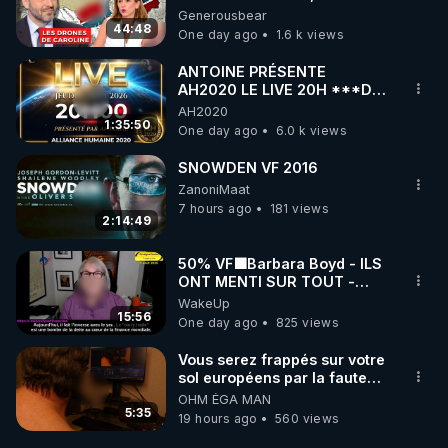
série, missiles coréens.
Generousbear
07.08.2026.
44:48
One day ago
1.6 k views
ANTOINE PRÉSENTE
AH2020 LE LIVE 20H ***DU
06/08/2026***
AH2020
1:35:50
One day ago
6.0 k views
SNOWDEN VF 2016
ZanoniMaat
7 hours ago
181 views
2:14:49
50% VF🟩Barbara Boyd - ILS
ONT MENTI SUR TOUT -
Jocelyne Traduction
WakeUp
15:56
One day ago
825 views
Vous serez frappés sur votre
sol européens par la faute
des dirigeants qui s'en
OHM ÉGA MAN
mettent dans le nez
5:35
19 hours ago
560 views