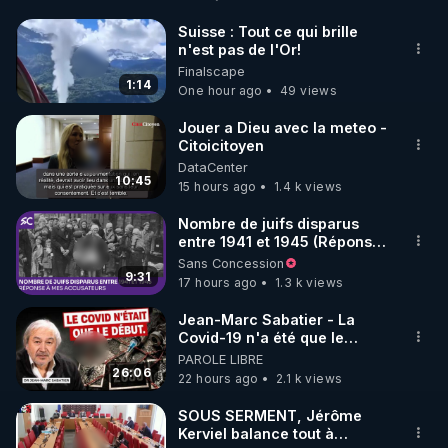
de la boutique Vidya : 

Rendez-vous sur : 
http://rgnr.li/vidya
 avec le code : 
Suisse : Tout ce qui brille
n'est pas de l'Or!
REGENERE10

Finalscape
1:14
One hour ago
49 views
▶ 10 % de réduction sur les extracteurs de la 
marque SANA : 

Jouer a Dieu avec la meteo -
Citoicitoyen
Rendez vous sur 
http://rgnr.li/lechoubrave
 avec le 
DataCenter
code : REGENERE10

10:45
15 hours ago
1.4 k views
________________

Nombre de juifs disparus
entre 1941 et 1945 (Réponse
▶ Facebook RGNR : 
http://rgnr.li/facebook
à mes accusateurs)
Sans Concession
▶ Instagram RGNR : 
http://rgnr.li/instagram
9:31
17 hours ago
1.3 k views
▶ Site RGNR : 
http://rgnr.li/site
________________

Jean-Marc Sabatier - La
Covid-19 n'a été que le
début - L'ARNm & l'ARNm-aa
PAROLE LIBRE
jusqu où auront-t-il ?
26:06
22 hours ago
2.1 k views
▶ Rendez vous samedi 13 Février à 20h pour le 
départ de cette fête exceptionnelle !
SOUS SERMENT, Jérôme
Kerviel balance tout à