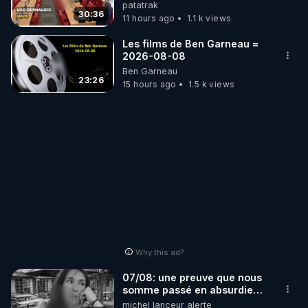
l'Assemblée !
patatrak
30:36
11 hours ago
1.1 k views
Les films de Ben Garneau =
2026-08-08
Ben Garneau
23:26
15 hours ago
1.5 k views
Why this ad?
07/08: une preuve que nous
somme passé en absurdie
une dictature qui veut faire
michel lanceur alerte