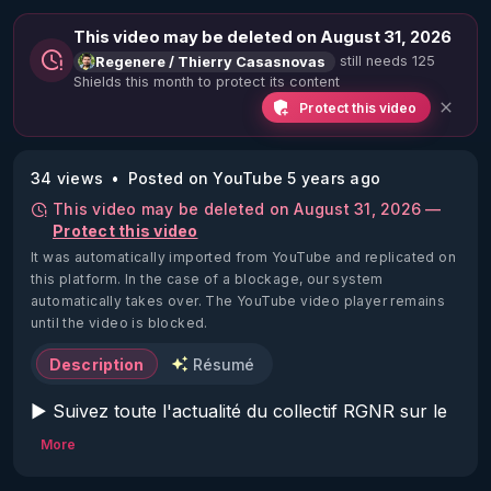
This video may be deleted on August 31, 2026
still needs 125
Regenere / Thierry Casasnovas
Shields this month to protect its content
Protect this video
34 views
Posted on YouTube 5 years ago
This video may be deleted on August 31, 2026 —
Protect this video
It was automatically imported from YouTube and replicated on
this platform.
In the case of a blockage, our system
automatically takes over. The YouTube video player remains
until the video is blocked.
Description
Résumé
▶ Suivez toute l'actualité du collectif RGNR sur le 
fil Telegram gratuit : 
https://t.me/rgnr_fr
More
▶ Nouveau Magazine RGNR sur l'eau : 
http://rgnr.li/ymag