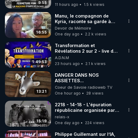
taire ses opposant !
9:55
11 hours ago
1.5 k views
Manu, le compagnon de
Kyria, raconte sa garde à
vue musclée. PARTAGEZ!
Devoir de Mémoire
16:55
One day ago
2.2 k views
Transformation et
Révélations 2 sur 2 - live du
07/08/26
A.D.N.M
1:49:53
23 hours ago
2.1 k views
DANGER DANS NOS
ASSIETTES...
Coeur de Savoie radioweb TV
13:21
One hour ago
28 views
2218 - 14-18 - L'épuration
républicaine organisée par
les frères de la truelle
relais-x
15:19
One day ago
224 views
Philippe Guillemant sur l’IA,