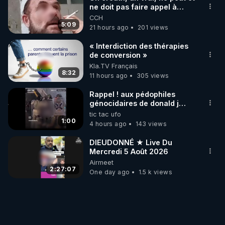
ne doit pas faire appel à
l'intelligence artificielle
CCH
5:09
21 hours ago
201 views
« Interdiction des thérapies
de conversion »
Kla.TV Français
8:32
11 hours ago
305 views
Rappel ! aux pédophiles
génocidaires de donald j
trump et ses supporters
tic tac ufo
trumpistes 424et 666.
1:00
4 hours ago
143 views
DIEUDONNÉ ★ Live Du
Mercredi 5 Août 2026
Airmeet
2:27:07
One day ago
1.5 k views