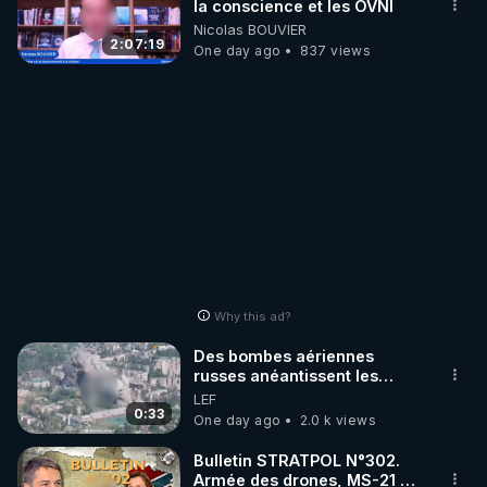
la conscience et les OVNI
Nicolas BOUVIER
2:07:19
One day ago
837 views
Why this ad?
Des bombes aériennes
russes anéantissent les
centres de contrôle de
LEF
drones de 3 brigades
0:33
One day ago
2.0 k views
ukrainienne
Bulletin STRATPOL N°302.
Armée des drones, MS-21 en