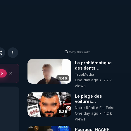
Why this ad?
La problématique
des dents
dévitalisées et
eo
TrueMedia
des implants
4:46
One day ago
2.2 k
views
Le piège des
voitures
électriques se
Notre Réalité Est Falsifiée Et F
referme sur les
5:29
One day ago
4.2 k
usagers !
views
Pourquoi HAARP