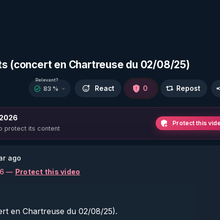
ts (concert en Chartreuse du 02/08/25)
Relevant?
React
0
Repost
83 %
 2026
Protect this vid
o protect its content
ar ago
26 —
Protect this video
rt en Chartreuse du 02/08/25).
