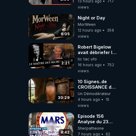
13 hours ago
717
views
Night or Day
MorWeen
12 hours ago
356
6:05
views
Robert Bigelow
avait débriefer le
pédophile
tic tac ufo
génocidaire de
2:21
16 hours ago
752
donald j trump
views
10 Signes..de
CROISSANCE de
L'EFFONDREMENT
Un Démodérateur
de La Civilisation
30:29
4 hours ago
15
de"DECROISSANCE
views
de L'Humaine
Société"?
Episode 156
Analyse du 23
février 2025 Elon
Sherpatheone
Musk : Houston ,
8:42
7 hours ago
62