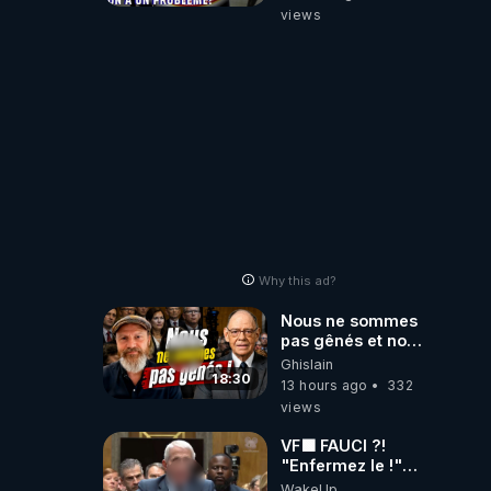
on a un problème
views
!
Why this ad?
Nous ne sommes
pas gênés et nous
n’avons pas
Ghislain
besoin de nous
18:30
13 hours ago
332
excuser ! #jw
views
#jehovah
#collegecentral
VF🟩 FAUCI ?!
"Enfermez le !"
(Lock him up!) -
WakeUp