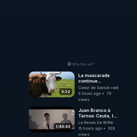
Why this ad?
La mascarade
continue...
Coeur de Savoie radioweb TV
5:22
6 hours ago
79
views
Juan Branco à
Tarnos: Ceuta, le
narcotrafic et le
La Revue De Brêle
pouvoir en France
1:45:43
15 hours ago
328
views