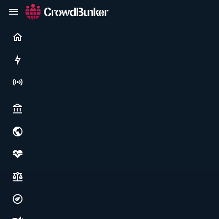
Current
Rushes
Live
Politics & institutions
World & geopolitics
Health, food & wellbeing
Society, justice & freedoms
Economy, environment & technology