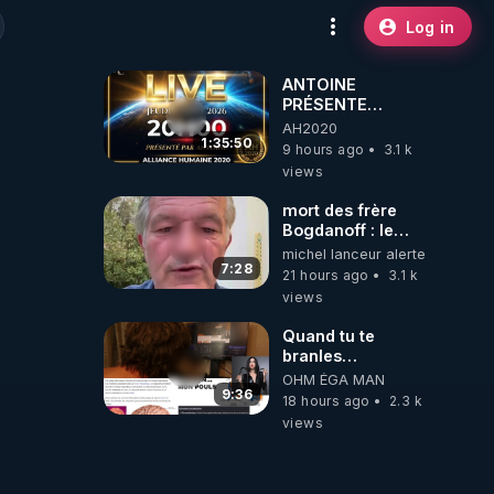
Log in
ANTOINE
PRÉSENTE
AH2020 LE LIVE
AH2020
20H ***DU
1:35:50
9 hours ago
3.1 k
06/08/2026***
views
mort des frère
Bogdanoff : le
mensonge d état
michel lanceur alerte
7:28
21 hours ago
3.1 k
views
Quand tu te
branles
bonhomme tu
OHM ÉGA MAN
émets des ondes
9:36
18 hours ago
2.3 k
ils ont juste omis
views
de t'expliquer