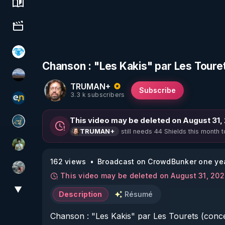
Science, history & spirituality
Culture, media & entertainment
A.D.N.M
Chanson : "Les Kakis" par Les Toure
michel lanceur alerte
TRUMAN+
Subscribe
3.3 k subscribers
essentiel.news
This video may be deleted on August 31,
Réinformation sur le monde
still needs 44 Shields this month t
TRUMAN+
Sonmi-877
162 views
Broadcast on CrowdBunker one ye
Ben Garneau
This video may be deleted on August 31, 20
▼
View More
Description
Résumé
Chanson : "Les Kakis" par Les Tourets (conce