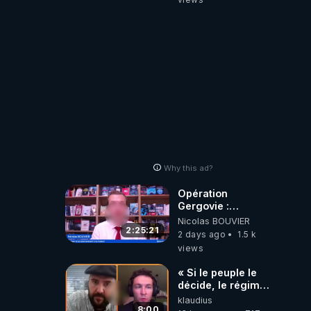
Why this ad?
Opération
Gergovie :
‪@38resistancegauloise‬
Nicolas BOUVIER
‪@MarionSigautOfficiel‬
2:25:21
2 days ago
1.5 k
‪@gladysriifard5710‬
views
Laëtitia
« Si le peuple le
décide, le régime
peut tomber
klaudius
demain ! »
8:00