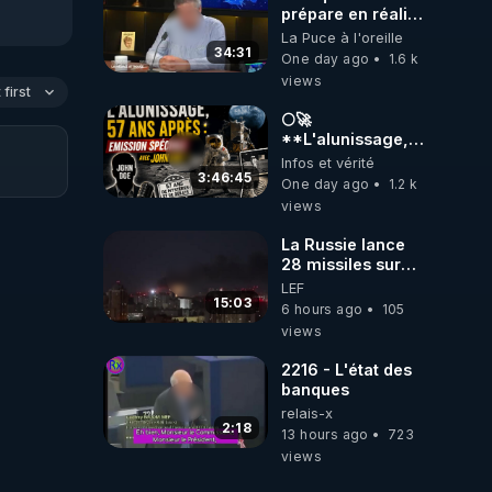
prépare en réalité
un CHAOS
La Puce à l'oreille
climatique, on
34:31
One day ago
1.6 k
répond
views
first
🌕🚀
**L'alunissage,
57 ans après :
Infos et vérité
Émission spéciale
3:46:45
One day ago
1.2 k
avec John Doe
views
!** 👨 🚀✨
La Russie lance
28 missiles sur
Kiev, l'attaque
LEF
révèle la faiblesse
15:03
6 hours ago
105
de Kiev
views
2216 - L'état des
banques
relais-x
2:18
13 hours ago
723
views