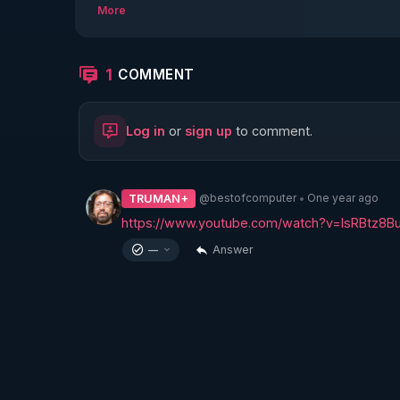
More
Les Tourets (d'Allevard) :

https://youtube.com/@lestourets
1
COMMENT
https://www.facebook.com/LesTourets
Log in
or
sign up
to comment.
@bestofcomputer
One year ago
TRUMAN+
•
https://www.youtube.com/watch?v=IsRBtz8B
Answer
—