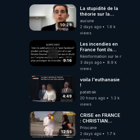
La stupidité de la
théorie sur la
responsabilité de
aucune
l’homme
10:29
2 days ago
1.6 k
concernant le
views
dioxyde de
carbone.
Les incendies en
France font ils
partie d' un plan
Réinformation sur le monde
qui aurait débuté
9:16
3 days ago
8.9 k
le 11 septembre
views
2001 ?
voila l'euthanasie
!
patatrak
4:49
20 hours ago
1.3 k
views
CRISE en FRANCE
: CHRISTIAN
COTTEN FAIT une
Priscane
étrange
12:55
2 days ago
1.7 k
découverte
views