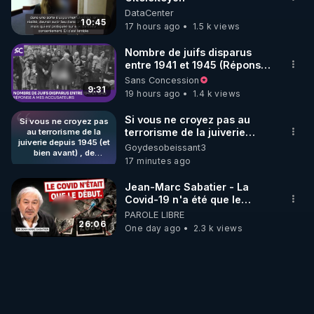
DataCenter
10:45
17 hours ago
1.5 k views
Nombre de juifs disparus
entre 1941 et 1945 (Réponse
à mes accusateurs)
Sans Concession
9:31
19 hours ago
1.4 k views
Si vous ne croyez pas au
Si vous ne croyez pas
terrorisme de la juiverie
au terrorisme de la
juiverie depuis 1945 (et
depuis 1945 (et bien avant) ,
Goydesobeissant3
bien avant) , de
de nouvelles lois qui
17 minutes ago
nouvelles lois qui
protègent le mensonge
protègent le mensonge
depuis cette époque vous
depuis cette époque
Jean-Marc Sabatier - La
puniront sévèrement et vos
vous puniront
Covid-19 n'a été que le
sévèrement et vos
enfants seront encore plus
début - L'ARNm & l'ARNm-aa
PAROLE LIBRE
enfants seront encore
endoctrinés que vos parents.
jusqu où auront-t-il ?
26:06
plus endoctrinés que
One day ago
2.3 k views
Ce n'est pas de ma faute si
vos parents. Ce n'est
le mensonge juif
pas de ma faute si le
intergénérationnel perdure
mensonge juif
intergénérationnel
via les juges et les avocats.
perdure via les juges et
Bandes d'anti-sémites !
les avocats. Bandes
d'anti-sémites !