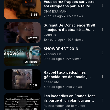
Vous serez frappés sur votre
sol européens par la faute
des dirigeants qui s'en
OHM ÉGA MAN
mettent dans le nez
5:35
21 hours ago
657 views
Sursaut De Conscience 1998
- toujours d'actualité ....Au
Dela Du Réel
klaudius
42:22
10 hours ago
207 views
SNOWDEN VF 2016
ZanoniMaat
9 hours ago
225 views
2:14:49
Rappel ! aux pédophiles
génocidaires de donald j
trump et ses supporters
tic tac ufo
trumpistes 424et 666.
1:00
6 hours ago
248 views
Les incendies en France font
ils partie d' un plan qui aurait
débuté le 11 septembre 2001
Réinformation sur le monde
?
9:16