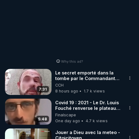
reinfocovid (Soignants pour une politique sanitaire 
juste et proportionnée), sur le facebook de 
décoder l'éco.

Retrouvez les découpes par thèmes des CSI en 
vidéos courtes sur Odysee:

Why this ad?
https://odysee.com/@ColCovMed-Reunion:9?
Le secret emporté dans la
tombe par le Commandant
Cousteau le 25 juin 1997
CCH
7:31
8 hours ago
1.7 k views
Covid 19 : 2021 - Le Dr. Louis
Fouché renverse le plateau
de CNews !
Finalscape
5:48
One day ago
4.7 k views
Jouer a Dieu avec la meteo -
Citoicitoyen