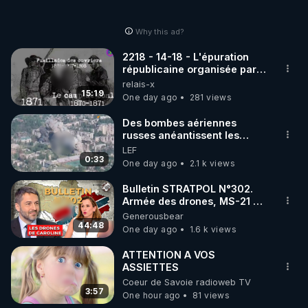
Why this ad?
2218 - 14-18 - L'épuration
républicaine organisée par
les frères de la truelle
relais-x
15:19
One day ago
281 views
Des bombes aériennes
russes anéantissent les
centres de contrôle de
LEF
drones de 3 brigades
0:33
One day ago
2.1 k views
ukrainienne
Bulletin STRATPOL N°302.
Armée des drones, MS-21 en
série, missiles coréens.
Generousbear
07.08.2026.
44:48
One day ago
1.6 k views
ATTENTION A VOS
ASSIETTES
Coeur de Savoie radioweb TV
3:57
One hour ago
81 views