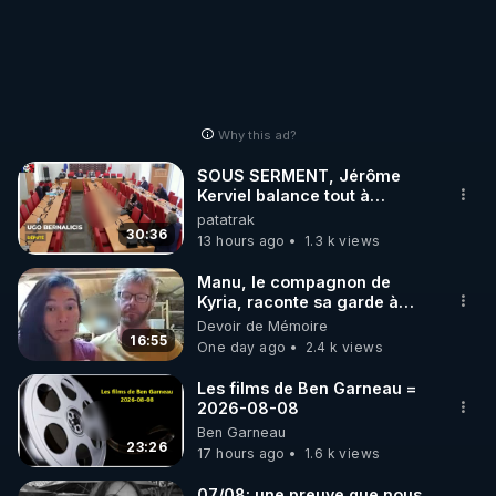
Why this ad?
SOUS SERMENT, Jérôme
Kerviel balance tout à
l'Assemblée !
patatrak
30:36
13 hours ago
1.3 k views
Manu, le compagnon de
Kyria, raconte sa garde à
vue musclée. PARTAGEZ!
Devoir de Mémoire
16:55
One day ago
2.4 k views
Les films de Ben Garneau =
2026-08-08
Ben Garneau
23:26
17 hours ago
1.6 k views
07/08: une preuve que nous