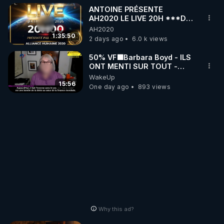
ANTOINE PRÉSENTE
AH2020 LE LIVE 20H ***DU
06/08/2026***
AH2020
1:35:50
2 days ago
6.0 k views
50% VF🟩Barbara Boyd - ILS
ONT MENTI SUR TOUT -
Jocelyne Traduction
WakeUp
15:56
One day ago
893 views
Why this ad?