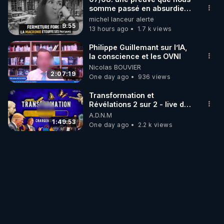
somme passé en absurdie
une dictature qui veut faire
michel lanceur alerte
taire ses opposant !
9:55
13 hours ago
1.7 k views
Philippe Guillemant sur l’IA,
la conscience et les OVNI
Nicolas BOUVIER
2:07:19
One day ago
936 views
Transformation et
Révélations 2 sur 2 - live du
07/08/26
A.D.N.M
1:49:53
One day ago
2.2 k views