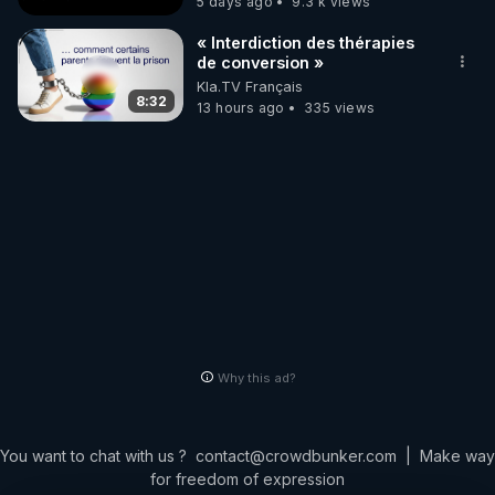
5 days ago
9.3 k views
« Interdiction des thérapies
de conversion »
Kla.TV Français
8:32
13 hours ago
335 views
Why this ad?
You want to chat with us ?
contact@crowdbunker.com
|
Make way
for freedom of expression