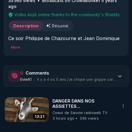
35 565 views
Broadcast on CrowdBunker 5 years
ago
Video kept online thanks to the community's Shields
Description
Résumé
Ce soir Philippe de Chazourne et Jean Dominique 
Michel

More
- Les non-leçons du H1N1 ou …. « l’ignorance » 
d’une intelligence collective

- Politique de santé vs économie de la maladie

0
Comments
Evie61
:
Il y a 4 ou 5 ans j'ai chopé une grippe carabiné mon médecin m'a prescrit le tam...
Vous pouvez suivre la vidéo de ce jour quoi qu'il 
arrive sur www.reinfocovid.fr/live.

DANGER DANS NOS
Elle sera diffusée sur Youtube puis retirée pour 
ASSIETTES...
éviter la fermeture de nos chaînes.

Coeur de Savoie radioweb TV
13:21
3 hours ago
346 views
Retrouvez en priorité l'émission sur Crowdbunker 
afin d'éviter la censure, sur facebook de 