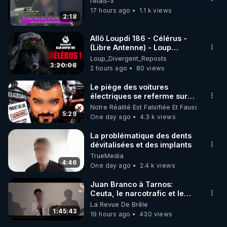
relais-x
17 hours ago
1.1 k views
2:18
Allô Loupdi 186 - Célérus -
(Libre Antenne) - Loup
Divergent 2026.08.06
Loup_Divergent_Reposts
3:20:08
2 hours ago
80 views
Le piège des voitures
électriques se referme sur
les usagers !
Notre Réalité Est Falsifiée Et Fausse
5:29
One day ago
4.3 k views
La problématique des dents
dévitalisées et des implants
TrueMedia
4:46
One day ago
2.4 k views
Juan Branco à Tarnos:
Ceuta, le narcotrafic et le
pouvoir en France
La Revue De Brêle
1:45:43
19 hours ago
430 views