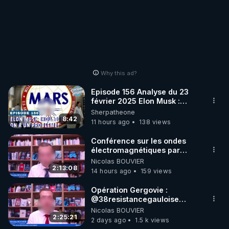
Why this ad?
Episode 156 Analyse du 23
février 2025 Elon Musk :
Houston , on a un problème !
Sherpatheone
8:42
11 hours ago
138 views
Conférence sur les ondes
électromagnétiques par
Grégoire Caustru et Bart de
Nicolas BOUVIER
Wever !
2:13:08
14 hours ago
159 views
Opération Gergovie :
‪@38resistancegauloise‬
‪@MarionSigautOfficiel‬
Nicolas BOUVIER
‪@gladysriifard5710‬ Laëtitia
2:25:21
2 days ago
1.5 k views