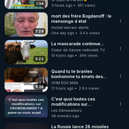
France
1:34
3 hours ago
651 views
https://twitter.com/bestofcomputer
mort des frère Bogdanoff : le
mensonge d état
michel lanceur alerte
7:28
One day ago
3.4 k views
https://www.facebook.com/bestofcomputer
La mascarade continue...
Coeur de Savoie radioweb TV
10 hours ago
396 views
https://rumble.com/bestofcomputer
5:22
Quand tu te branles
bonhomme tu émets des
https://t.me/bestofcomputerlive
ondes ils ont juste omis de
OHM ÉGA MAN
t'expliquer
9:36
21 hours ago
2.9 k views
https://www.twitch.tv/bestofcomputer
C'est quoi toutes ces
C'est quoi toutes ces
modifications sur
modifications sur
CROWDBUNKER ? A
CROWDBUNKER ? A peine
Les Démuseleurs
peine un mois avant le
un mois avant le début de la
48 minutes ago
début de la censure sur
https://www.bitchute.com/channel/bestofcomputer
censure sur les réseaux
les réseaux sociaux ?
sociaux ? Dites-moi pas que
Dites-moi pas que
La Russie lance 28 missiles