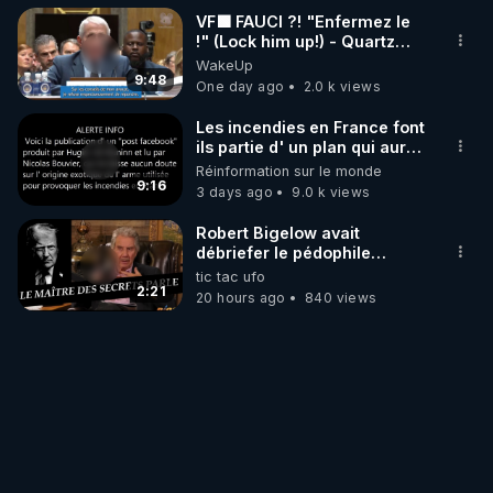
VF🟩 FAUCI ?! "Enfermez le
!" (Lock him up!) - Quartz
Traduction
WakeUp
9:48
One day ago
2.0 k views
Les incendies en France font
ils partie d' un plan qui aurait
débuté le 11 septembre 2001
Réinformation sur le monde
?
9:16
3 days ago
9.0 k views
Robert Bigelow avait
débriefer le pédophile
génocidaire de donald j
tic tac ufo
trump
2:21
20 hours ago
840 views