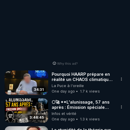
Why this ad?
Pourquoi HAARP prépare en
réalité un CHAOS climatique,
on répond
La Puce à l'oreille
34:31
One day ago
1.7 k views
🌕🚀 **L'alunissage, 57 ans
après : Émission spéciale
avec John Doe !** 👨 🚀✨
Infos et vérité
3:46:45
One day ago
1.3 k views
La stupidité de la théorie sur