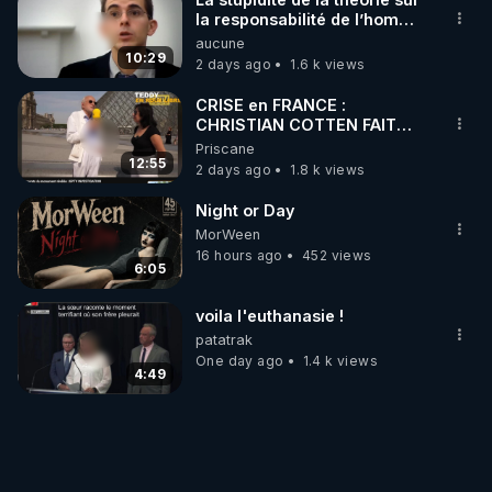
la responsabilité de l’homme
concernant le dioxyde de
aucune
carbone.
10:29
2 days ago
1.6 k views
CRISE en FRANCE :
CHRISTIAN COTTEN FAIT
une étrange découverte
Priscane
12:55
2 days ago
1.8 k views
Night or Day
MorWeen
16 hours ago
452 views
6:05
voila l'euthanasie !
patatrak
One day ago
1.4 k views
4:49