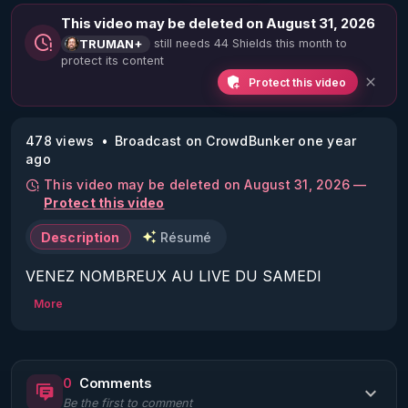
This video may be deleted on August 31, 2026
still needs 44 Shields this month to
TRUMAN+
protect its content
Protect this video
478 views
Broadcast on CrowdBunker one year
ago
This video may be deleted on August 31, 2026 —
Protect this video
Description
Résumé
VENEZ NOMBREUX AU LIVE DU SAMEDI 
16/11/24 21H :

More
La Vérité en Questions Vue du Star-Force Café :

Invitée : Karen Melton Stewart (ex NSA).

Sujet : Ingénieries d'ostracisations par ciblages & 
0
Comments
harcèlements

Be the first to comment