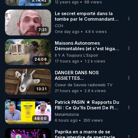
3:14:42
12 years ago
68 views
https://www.instagram.com/rdlr_thierrycasasnovas/
http://rgnr.li/instagram
Le secret emporté dans la
tombe par le Commandant
Cousteau le 25 juin 1997
CCH
🌱 LA NEWSLETTER

7:31
One day ago
4.6 k views
Pour ne pas rater l’actualité RGNR (stages, 
Maisons Autonomes
Démontables (et c'est légal).
http://rgnr.li/news
Visite éco village en
Il Y A Toujours L'Espoir
Bretagne
24:09
17 hours ago
1.2 k views
🌱 VIDÉOS NON CENSURÉES SUR ODYSEE 

Toutes les vidéos Youtube sont aussi sur la 
DANGER DANS NOS
ASSIETTES...
Coeur de Savoie radioweb TV
http://rgnr.li/odysee
13:21
21 hours ago
2.6 k views
🌱 LES STAGES EN PRÉSENTIEL

Patrick PASIN ★ Rapports Du
FBI : Ce Qu'Ils Disent De Plus
Grave Sur Hitler
MetaHistoria
http://rgnr.li/stages
48:00
6 hours ago
350 views
_________

Paprika en a marre de se
faire interdire de spectacle.