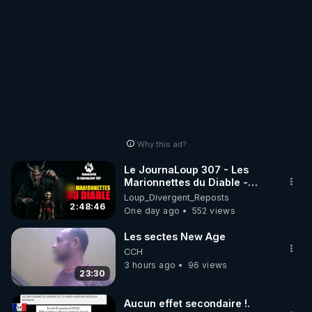
Why this ad?
Le JournaLoup 307 - Les
Marionnettes du Diable -
Loup Divergent 2026.08.07
Loup_Divergent_Reposts
2:48:46
One day ago
552 views
Les sectes New Age
CCH
3 hours ago
96 views
23:30
Aucun effet secondaire !.