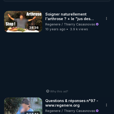
http://rgnr.li/ymag
Soigner naturellement
l'arthrose ? + le "jus des
🌱 LA BOUTIQUE DU MAGAZINE

cartilages"
Regenere / Thierry Casasnovas
Pour obtenir les anciens numéros que vous avez 
34:36
10 years ago
3.9 k views
https://boutique.magazine-regenere.fr/
🌱 FIL TELEGRAM

Écoutez les podcasts gratuits de Thierry et les 
https://t.me/rgnr_fr
🌱 FACEBOOK

Why this ad?
http://rgnr.li/facebook
Questions & réponses n°97 -
www.regenere.org
🌱 INSTAGRAM

Regenere / Thierry Casasnovas