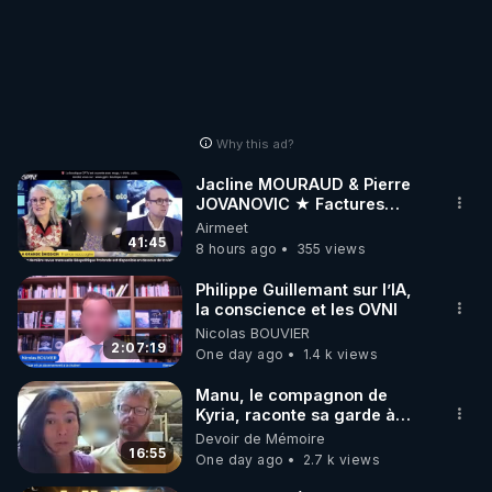
Why this ad?
Jacline MOURAUD & Pierre
JOVANOVIC ★ Factures
Impayées : Où Est Passé Le
Airmeet
Pognon ?
41:45
8 hours ago
355 views
Philippe Guillemant sur l’IA,
la conscience et les OVNI
Nicolas BOUVIER
2:07:19
One day ago
1.4 k views
Manu, le compagnon de
Kyria, raconte sa garde à
vue musclée. PARTAGEZ!
Devoir de Mémoire
16:55
One day ago
2.7 k views