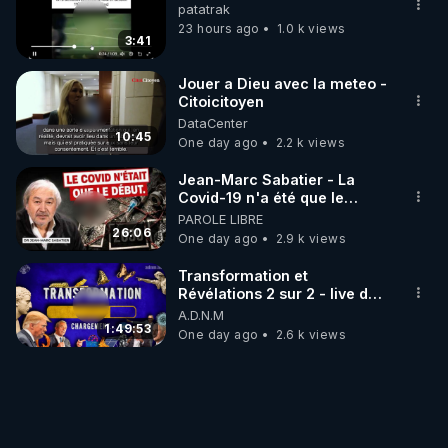
patatrak
23 hours ago
1.0 k views
3:41
Jouer a Dieu avec la meteo -
Citoicitoyen
DataCenter
10:45
One day ago
2.2 k views
Jean-Marc Sabatier - La
Covid-19 n'a été que le
début - L'ARNm & l'ARNm-aa
PAROLE LIBRE
jusqu où auront-t-il ?
26:06
One day ago
2.9 k views
Transformation et
Révélations 2 sur 2 - live du
07/08/26
A.D.N.M
1:49:53
One day ago
2.6 k views