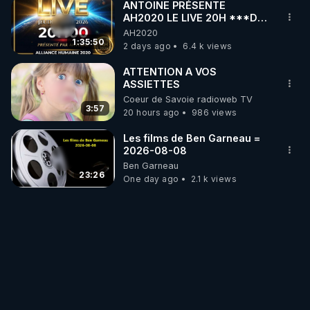
ANTOINE PRÉSENTE
AH2020 LE LIVE 20H ***DU
06/08/2026***
AH2020
1:35:50
2 days ago
6.4 k views
ATTENTION A VOS
ASSIETTES
Coeur de Savoie radioweb TV
3:57
20 hours ago
986 views
Les films de Ben Garneau =
2026-08-08
Ben Garneau
23:26
One day ago
2.1 k views