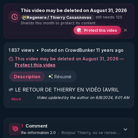
This video may be deleted on August 31, 2026
still needs 125
Regenere / Thierry Casasnovas
Shields this month to protect its content
Protect this video
1 837 views
Posted on CrowdBunker 11 years ago
This video may be deleted on August 31, 2026 —
Protect this video
Description
Résumé
🌱 LE RETOUR DE THIERRY EN VIDÉO (AVRIL 
2022)!

Video updated by the author on 6/8/2024, 9:01 AM
More
Découvrez la saison 2 des vidéos sur le nouveau 
https://www.rgnr.fr/presentation.html
1
Comment
Re-information 2.0
:
Bonjour Thierry, où se renseigner pour les extracteurs ? 🙏 Merci
🌱 LE MAGAZINE RÉGÉNÈRE 
