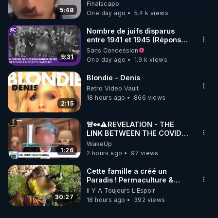
de CNews !
Finalscape
de bien-être ENVOL :

5:48
One day ago
5.4 k views
Rendez-vous sur 
https://www.envol.app/code
 avec 
le code : REGENERE
Nombre de juifs disparus
entre 1941 et 1945 (Réponse
à mes accusateurs)
Sans Concession
9:31
One day ago
1.9 k views
Blondie - Denis
Retro Video Vault
18 hours ago
866 views
2:15
🚨👀⚠️REVELATION - THE
LINK BETWEEN THE COVID
VACCINE AND CANCER -LIEN
WakeUp
VACCIN COVID ET CANCER
1:26
2 hours ago
97 views
Cette famille a créé un
Paradis ! Permaculture &
Autonomie
Il Y A Toujours L'Espoir
30:27
18 hours ago
392 views