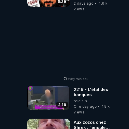
referme sur les
5:29
2 days ago
4.6 k
usagers !
views
Why this ad?
2216 - L'état des
banques
relais-x
2:18
One day ago
1.9 k
views
Aux zozos chez
Shrek : "encule