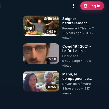
Log in
Soigner
naturellement
l'arthrose ? + le
Regenere / Thierry Casasnova
"jus des
34:36
10 years ago
3.9 k
cartilages"
views
Covid 19 : 2021 -
Le Dr. Louis
Fouché renverse
Finalscape
le plateau de
5:48
5 hours ago
1.0 k
CNews !
views
Manu, le
compagnon de
Kyria, raconte sa
Devoir de Mémoire
garde à vue
16:55
3 hours ago
317
musclée.
views
PARTAGEZ!