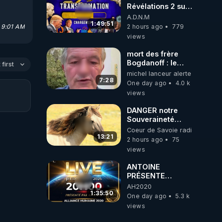
ukrainienne
Révélations 2 sur
2 - live du
A.D.N.M
07/08/26
1:49:51
 9:01 AM
2 hours ago
779
views
mort des frère
Bogdanoff : le
first
mensonge d état
michel lanceur alerte
7:28
One day ago
4.0 k
views
DANGER notre
Souveraineté
Alimentaire est
Coeur de Savoie radioweb TV
attaqué...
13:21
2 hours ago
75
views
ANTOINE
PRÉSENTE
AH2020 LE LIVE
AH2020
20H ***DU
1:35:50
One day ago
5.3 k
06/08/2026***
views