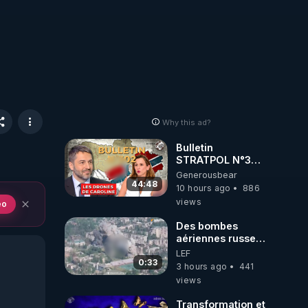
Why this ad?
Bulletin
STRATPOL N°302.
Armée des
Generousbear
drones, MS-21 en
44:48
10 hours ago
886
série, missiles
views
eo
coréens.
07.08.2026.
Des bombes
aériennes russes
anéantissent les
LEF
centres de
0:33
3 hours ago
441
contrôle de
views
drones de 3
brigades
Transformation et