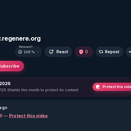
w.regenere.org
Relevant?
React
0
Repost
100 %
Subscribe
 2026
Protect this vid
 125 Shields this month to protect its content
 ago
26 —
Protect this video