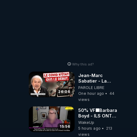
Why this ad?
Jean-Marc
Sabatier - La
Covid-19 n'a été
PAROLE LIBRE
que le début -
26:06
One hour ago
44
L'ARN messager
views
jusqu où ira-t-il ?
50% VF🟩Barbara
Boyd - ILS ONT
MENTI SUR TOUT
WakeUp
-Jocelyne
15:56
5 hours ago
213
Traduction
views