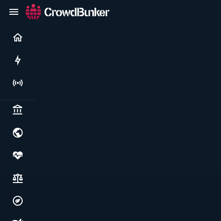
Current
Rushes
Live
Politics & institutions
World & geopolitics
Health, food & wellbeing
Society, justice & freedoms
Economy, environment & technology