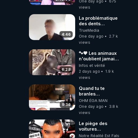
One day ago
675
Caustru et Bart de
views
Wever !
La problématique
des dents
dévitalisées et
TrueMedia
des implants
4:46
One day ago
2.7 k
views
🐾💖 Les animaux
n'oublient jamais
ceux qu'ils
Infos et vérité
aiment… 🥹❤️
6:28
2 days ago
1.9 k
views
Quand tu te
branles
bonhomme tu
OHM ÉGA MAN
émets des ondes
9:36
One day ago
3.8 k
ils ont juste omis
views
de t'expliquer
Le piège des
voitures
électriques se
Notre Réalité Est Falsifiée Et F