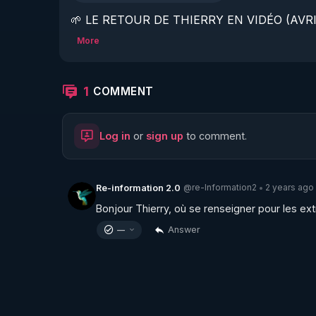
🌱 LE RETOUR DE THIERRY EN VIDÉO (AVRIL
More
https://www.rgnr.fr/presentation.html
🌱 LE MAGAZINE RÉGÉNÈRE 

1
COMMENT
http://rgnr.li/ymag
Log in
or
sign up
to comment.
🌱 LA BOUTIQUE DU MAGAZINE

https://boutique.magazine-regenere.fr/
@re-Information2
2 years ago
Re-information 2.0
•
Bonjour Thierry, où se renseigner pour les ext
🌱 FIL TELEGRAM

Answer
—
https://t.me/rgnr_fr
🌱 FACEBOOK
