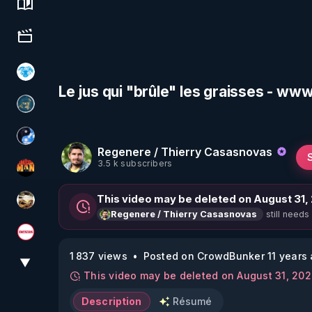
Science, history & spirituality
Culture, media & entertainment
A.D.N.M
Le jus qui "brûle" les graisses - ww
Réinformation sur le monde
Chercheur de vérité
Regenere / Thierry Casasnovas
3.5 k subscribers
OHM ÉGA MAN
This video may be deleted on August 31,
patatrak
still needs
Regenere / Thierry Casasnovas
Magazine Nexus
1 837 views
Posted on CrowdBunker 11 years
▼
View More
This video may be deleted on August 31, 20
Description
Résumé