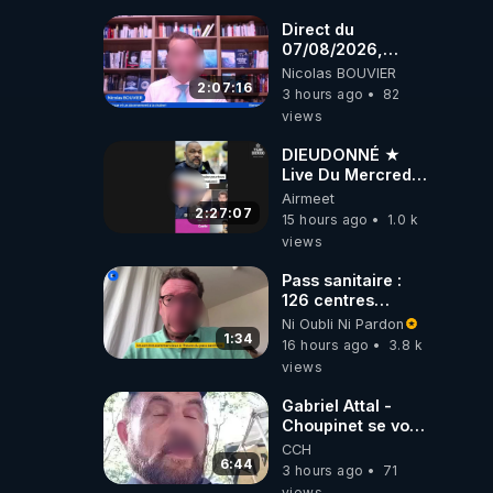
Direct du
07/08/2026,
présenté par
Nicolas BOUVIER
Nicolas BOUVIER
2:07:16
3 hours ago
82
views
DIEUDONNÉ ★
Live Du Mercredi
5 Août 2026
Airmeet
2:27:07
15 hours ago
1.0 k
views
Pass sanitaire :
126 centres
commerciaux
Ni Oubli Ni Pardon
concernés par
1:34
16 hours ago
3.8 k
l'obligation dans
views
toute la France
Gabriel Attal -
Choupinet se voit
en haut de
CCH
l'affiche
6:44
3 hours ago
71
views