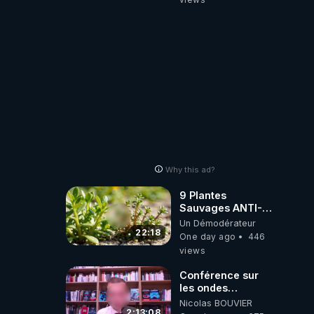
Why this ad?
9 Plantes
Sauvages ANTI-
FAMINE: ces
Un Démodérateur
Ressources
22:18
One day ago
446
NUTRITIVES&MéDICINALES
views
JARDIN&des
Haies
Conférence sur
les ondes
électromagnétiques
Nicolas BOUVIER
par Grégoire
2:13:08