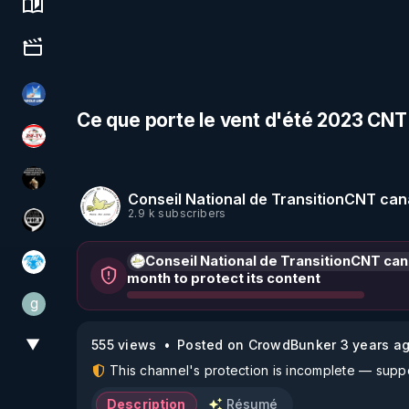
Science, history & spirituality
Culture, media & entertainment
PAROLE LIBRE
Ce que porte le vent d'été 2023 CNT
JSF - TV
Infos et vérité
Conseil National de TransitionCNT cana
2.9 k subscribers
Notre Réalité Est Falsifiée Et Fausse
Conseil National de TransitionCNT can
A.D.N.M
month to protect its content
g
gilo59
▼
555 views
Posted on CrowdBunker 3 years a
View More
This channel's protection is incomplete — suppor
Description
Résumé