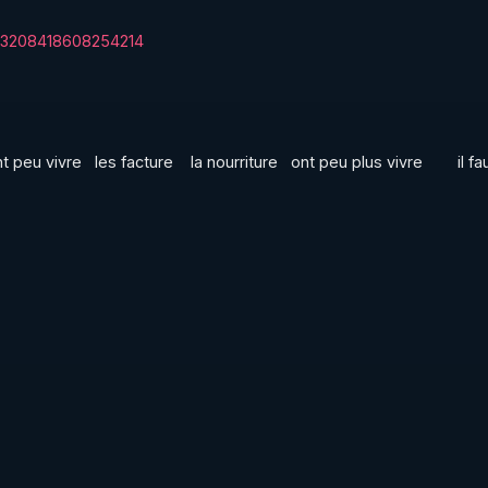
253208418608254214
u vivre   les facture    la nourriture   ont peu plus vivre        il faut 