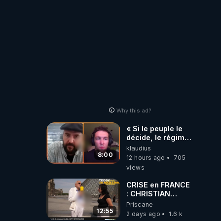
Why this ad?
« Si le peuple le
décide, le régime
peut tomber
klaudius
demain ! »
8:00
12 hours ago
705
views
CRISE en FRANCE
: CHRISTIAN
COTTEN FAIT une
Priscane
étrange
12:55
2 days ago
1.6 k
découverte