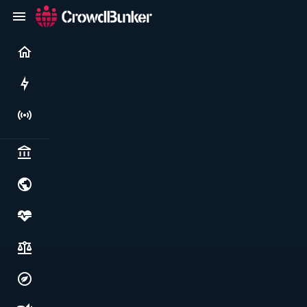
Current
Rushes
Live
Politics & institutions
World & geopolitics
Health, food & wellbeing
Society, justice & freedoms
Economy, environment & technology