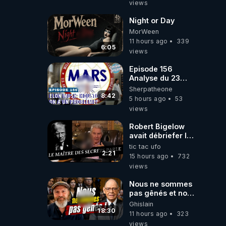
views
Night or Day
MorWeen
11 hours ago
339
6:05
views
Episode 156
Analyse du 23
février 2025 Elon
Sherpatheone
Musk : Houston ,
8:42
5 hours ago
53
on a un problème
views
!
Robert Bigelow
avait débriefer le
pédophile
tic tac ufo
génocidaire de
2:21
15 hours ago
732
donald j trump
views
Nous ne sommes
pas gênés et nous
n’avons pas
Ghislain
besoin de nous
18:30
11 hours ago
323
excuser ! #jw
views