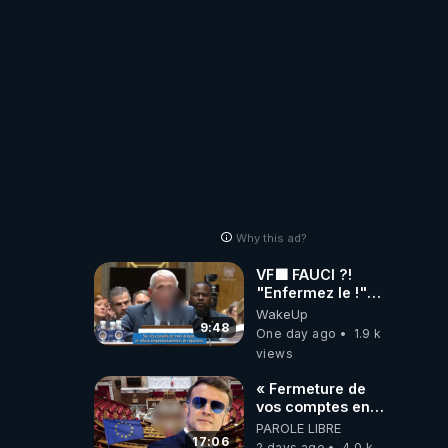
#jehovah
#collegecentral
Why this ad?
VF🟩 FAUCI ?!
"Enfermez le !"
(Lock him up!) -
WakeUp
Quartz Traduction
9:48
One day ago
1.9 k
views
« Fermeture de
vos comptes en
banque ! » :
PAROLE LIBRE
Macron impose
17:06
2 days ago
4.0 k