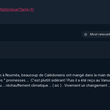
historique?lang=fr
informez-vous sur le site www.conseilnational.fr

os émissions ! La France Libre Donne le droit de Réponse 

Most relevant 
lnational.fr
es de vie et de savoir, pour le bien de tous, et surtout, p
 Ici à Nouméa, beaucoup de Calédoniens ont mangé dans la main de
 " promesses ...  C'est plutôt sidérant ! Puis il a été reçu au Vanuat
 ... réchauffement climatique ... ( sic ) . Vivement un changement ..
re site : 
https://www.conseilnational.fr​
.fr