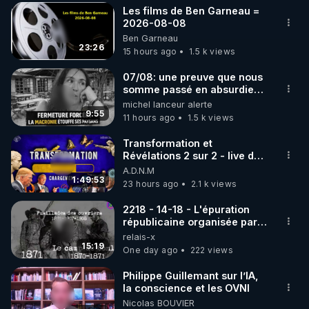
Les films de Ben Garneau =
▶ 30 jours gratuit sur l’application de méditation et 
2026-08-08
Ben Garneau
de bien-être ENVOL :

23:26
15 hours ago
1.5 k views
Rendez-vous sur 
https://www.envol.app/code
 avec 
le code : REGENERE
07/08: une preuve que nous
somme passé en absurdie
une dictature qui veut faire
michel lanceur alerte
taire ses opposant !
9:55
11 hours ago
1.5 k views
Transformation et
Révélations 2 sur 2 - live du
07/08/26
A.D.N.M
1:49:53
23 hours ago
2.1 k views
2218 - 14-18 - L'épuration
républicaine organisée par
les frères de la truelle
relais-x
15:19
One day ago
222 views
Philippe Guillemant sur l’IA,
la conscience et les OVNI
Nicolas BOUVIER