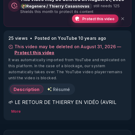
still needs 125
Regenere / Thierry Casasnovas
Shields this month to protect its content
Protect this video
25 views
Posted on YouTube 10 years ago
This video may be deleted on August 31, 2026 —
Protect this video
It was automatically imported from YouTube and replicated on
this platform.
In the case of a blockage, our system
automatically takes over. The YouTube video player remains
until the video is blocked.
Description
Résumé
🌱 LE RETOUR DE THIERRY EN VIDÉO (AVRIL 
2022)!

More
Découvrez la saison 2 des vidéos sur le nouveau 
https://www.rgnr.fr/presentation.html