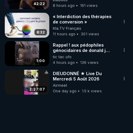
42:22
8 hours ago
161 views
« Interdiction des thérapies
de conversion »
Kla.TV Français
8:32
11 hours ago
301 views
Rappel ! aux pédophiles
génocidaires de donald j
trump et ses supporters
tic tac ufo
trumpistes 424et 666.
1:00
4 hours ago
136 views
DIEUDONNÉ ★ Live Du
Mercredi 5 Août 2026
Airmeet
2:27:07
One day ago
1.5 k views