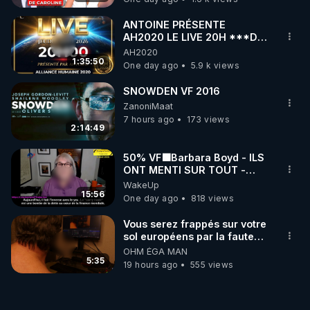
ANTOINE PRÉSENTE
AH2020 LE LIVE 20H ***DU
06/08/2026***
AH2020
1:35:50
One day ago
5.9 k views
SNOWDEN VF 2016
ZanoniMaat
7 hours ago
173 views
2:14:49
50% VF🟩Barbara Boyd - ILS
ONT MENTI SUR TOUT -
Jocelyne Traduction
WakeUp
15:56
One day ago
818 views
Vous serez frappés sur votre
sol européens par la faute
des dirigeants qui s'en
OHM ÉGA MAN
mettent dans le nez
5:35
19 hours ago
555 views