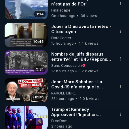
n'est pas de l'Or!
🌱 INSTAGRAM

Finalscape
1:14
One hour ago
36 views
https://www.instagram.com/rdlr_thierrycasasnovas/
http://rgnr.li/instagram
Jouer a Dieu avec la meteo -
Citoicitoyen
DataCenter
🌱 LA NEWSLETTER

10:45
15 hours ago
1.4 k views
Pour ne pas rater l’actualité RGNR (stages, 
Nombre de juifs disparus
entre 1941 et 1945 (Réponse
http://rgnr.li/news
à mes accusateurs)
Sans Concession
9:31
17 hours ago
1.2 k views
🌱 VIDÉOS NON CENSURÉES SUR ODYSEE 

Toutes les vidéos Youtube sont aussi sur la 
Jean-Marc Sabatier - La
Covid-19 n'a été que le
début - L'ARNm & l'ARNm-aa
PAROLE LIBRE
http://rgnr.li/odysee
jusqu où auront-t-il ?
26:06
22 hours ago
2.0 k views
🌱 LES STAGES EN PRÉSENTIEL

Trump et Kennedy
Approuvent l'Injection
Antigrippale à ARNm de
FreeDom
http://rgnr.li/stages
Moderna, malgré un
2 hours ago