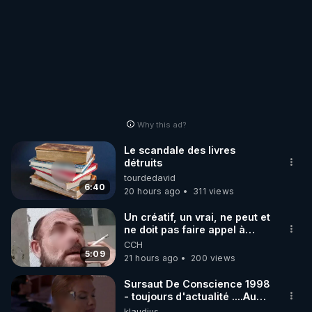
Why this ad?
Le scandale des livres
détruits
tourdedavid
6:40
20 hours ago
311 views
Un créatif, un vrai, ne peut et
ne doit pas faire appel à
l'intelligence artificielle
CCH
5:09
21 hours ago
200 views
Sursaut De Conscience 1998
- toujours d'actualité ....Au
Dela Du Réel
klaudius