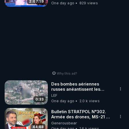
2:07:19
One day ago
829 views
Why this ad?
Des bombes aériennes
russes anéantissent les
centres de contrôle de
LEF
drones de 3 brigades
0:33
One day ago
2.0 k views
ukrainienne
Bulletin STRATPOL N°302.
Armée des drones, MS-21 en
série, missiles coréens.
Generousbear
07.08.2026.
44:48
One day ago
1.6 k views