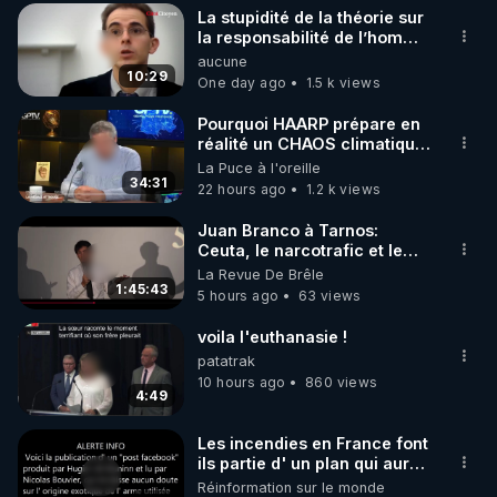
La stupidité de la théorie sur
▶ 30 jours gratuit sur l’application de méditation et 
la responsabilité de l’homme
concernant le dioxyde de
aucune
de bien-être ENVOL :

carbone.
10:29
One day ago
1.5 k views
Rendez-vous sur 
https://www.envol.app/code
 avec 
le code : REGENERE
Pourquoi HAARP prépare en
réalité un CHAOS climatique,
on répond
La Puce à l'oreille
34:31
22 hours ago
1.2 k views
Juan Branco à Tarnos:
Ceuta, le narcotrafic et le
pouvoir en France
La Revue De Brêle
1:45:43
5 hours ago
63 views
voila l'euthanasie !
patatrak
10 hours ago
860 views
4:49
Les incendies en France font
ils partie d' un plan qui aurait
débuté le 11 septembre 2001
Réinformation sur le monde