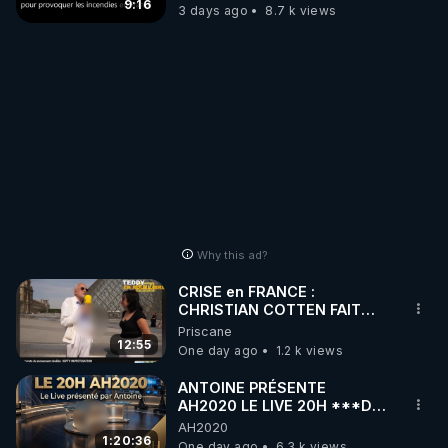
?
9:16
3 days ago
8.7 k views
Why this ad?
CRISE en FRANCE :
CHRISTIAN COTTEN FAIT
une étrange découverte
Priscane
12:55
One day ago
1.2 k views
ANTOINE PRÉSENTE
AH2020 LE LIVE 20H ***DU
04/08/2026*** 📷LE
AH2020
GRAND RÉVEIL EST EN
1:20:36
One day ago
6.3 k views