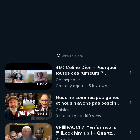
Why this ad?
49 : Celine Dion - Pourquoi
toutes ces rumeurs ?
Enquête sous hypnose
Geohypnose
13:32
One day ago
1.5 k views
Nous ne sommes pas gênés
et nous n’avons pas besoin
de nous excuser ! #jw
Ghislain
#jehovah #collegecentral
18:30
3 hours ago
100 views
VF🟩 FAUCI ?! "Enfermez le
!" (Lock him up!) - Quartz
Traduction
WakeUp