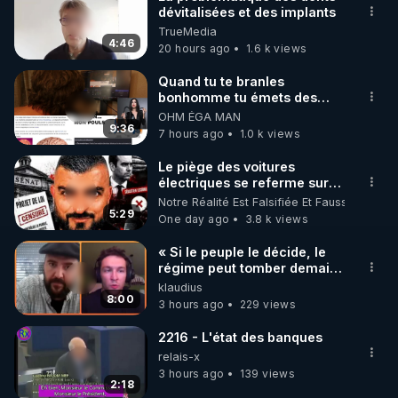
dévitalisées et des implants
🌱 INSTAGRAM

TrueMedia
4:46
20 hours ago
1.6 k views
https://www.instagram.com/rdlr_thierrycasasnovas/
http://rgnr.li/instagram
Quand tu te branles
bonhomme tu émets des
ondes ils ont juste omis de
OHM ÉGA MAN
🌱 LA NEWSLETTER

t'expliquer
9:36
7 hours ago
1.0 k views
Pour ne pas rater l’actualité RGNR (stages, 
Le piège des voitures
électriques se referme sur
http://rgnr.li/news
les usagers !
Notre Réalité Est Falsifiée Et Fausse
5:29
One day ago
3.8 k views
🌱 VIDÉOS NON CENSURÉES SUR ODYSEE 

Toutes les vidéos Youtube sont aussi sur la 
« Si le peuple le décide, le
régime peut tomber demain !
»
klaudius
http://rgnr.li/odysee
8:00
3 hours ago
229 views
🌱 LES STAGES EN PRÉSENTIEL

2216 - L'état des banques
relais-x
3 hours ago
139 views
http://rgnr.li/stages
2:18