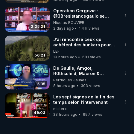
MARCHE 📷
Opération Gergovie :
‪@38resistancegauloise‬
‪@MarionSigautOfficiel‬
Nicolas BOUVIER
‪@gladysriifard5710‬ Laëtitia
2:25:21
2 days ago
1.4 k views
J’ai rencontré ceux qui
achètent des bunkers pour
survivre à la fin du monde
LEF
56:21
19 hours ago
681 views
De Gaulle, Amgot,
R0thschild, Macron &
Pompidou… Macron Claude
Perruques Jaunes
Janvier, GPTV, 18 X 2024
5:35
8 hours ago
303 views
Les sept signes de la fin des
temps selon l’intervenant
misterx
49:03
23 hours ago
697 views