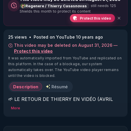
still needs 125
Regenere / Thierry Casasnovas
Shields this month to protect its content
Protect this video
25 views
Posted on YouTube 10 years ago
This video may be deleted on August 31, 2026 —
Protect this video
It was automatically imported from YouTube and replicated on
this platform.
In the case of a blockage, our system
automatically takes over. The YouTube video player remains
until the video is blocked.
Description
Résumé
🌱 LE RETOUR DE THIERRY EN VIDÉO (AVRIL 
2022)!

More
Découvrez la saison 2 des vidéos sur le nouveau 
https://www.rgnr.fr/presentation.html