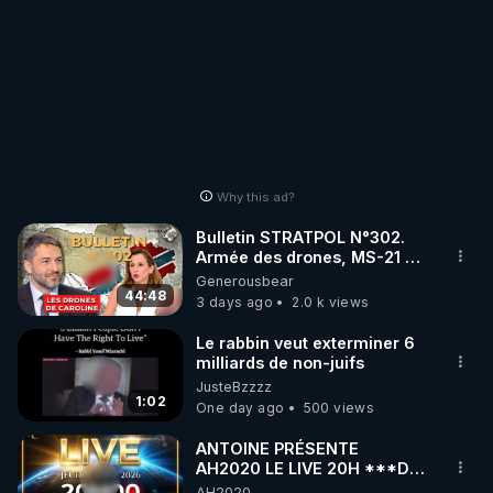
Why this ad?
Bulletin STRATPOL N°302.
Armée des drones, MS-21 en
série, missiles coréens.
Generousbear
07.08.2026.
44:48
3 days ago
2.0 k views
Le rabbin veut exterminer 6
milliards de non-juifs
JusteBzzzz
1:02
One day ago
500 views
ANTOINE PRÉSENTE
AH2020 LE LIVE 20H ***DU
06/08/2026***
AH2020