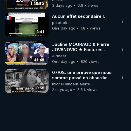
1:35:50
3 days ago
6.8 k views
Aucun effet secondaire !.
patatrak
One day ago
1.8 k views
3:41
Jacline MOURAUD & Pierre
JOVANOVIC ★ Factures
Impayées : Où Est Passé Le
Airmeet
Pognon ?
41:45
One day ago
820 views
07/08: une preuve que nous
somme passé en absurdie
une dictature qui veut faire
michel lanceur alerte
taire ses opposant !
9:55
2 days ago
2.8 k views