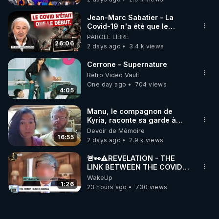
Jean-Marc Sabatier - La
Covid-19 n'a été que le
début - L'ARNm & l'ARNm-aa
PAROLE LIBRE
jusqu où auront-t-il ?
26:06
2 days ago
3.4 k views
Cerrone - Supernature
Retro Video Vault
One day ago
704 views
4:05
Manu, le compagnon de
Kyria, raconte sa garde à
vue musclée. PARTAGEZ!
Devoir de Mémoire
16:55
2 days ago
2.9 k views
🚨👀⚠️REVELATION - THE
LINK BETWEEN THE COVID
VACCINE AND CANCER -LIEN
WakeUp
VACCIN COVID ET CANCER
1:26
23 hours ago
730 views