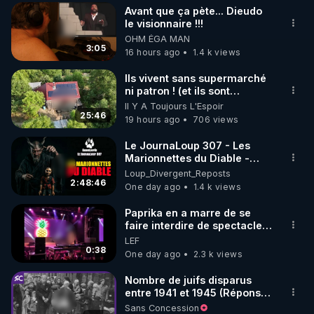
» Cette histoire m’avait
Avant que ça pète... Dieudo
profondément ému ; j’en ai
▶ 30 jours gratuit sur l’application de méditation et 
le visionnaire !!!
parlé à plusieurs reprises
OHM ÉGA MAN
de bien-être ENVOL :

dans mes écrits et mes
3:05
16 hours ago
1.4 k views
vidéos. En 2026, avec ma
Rendez-vous sur 
https://www.envol.app/code
 avec 
collaboratrice, nous avons
le code : REGENERE
Ils vivent sans supermarché
enquêté. Nos recherches
ni patron ! (et ils sont
nous ont mené au cimetière
heureux)
de Montmartin-sur-Mer où
Il Y A Toujours L'Espoir
25:46
nous avons finalement
19 hours ago
706 views
retrouvé la tombe de la
famille Fatout. En
Le JournaLoup 307 - Les
l’examinant avec minutie
Marionnettes du Diable -
(car les noms sont
Loup Divergent 2026.08.07
Loup_Divergent_Reposts
difficilement lisibles), nous
2:48:46
One day ago
1.4 k views
avons découvert
qu’Alexandre Caillet avait
Paprika en a marre de se
commis une erreur : la jeune
faire interdire de spectacle.
fille retrouvée vivante, c’était
Elle décide donc de devenir
LEF
Christiane. Elle était restée
DJ !
0:38
One day ago
2.3 k views
enfermée cinq jours avec sa
mère, son frère et sa sœur.
Nombre de juifs disparus
Cinq jours dans une cave en
entre 1941 et 1945 (Réponse
compagnie de trois
à mes accusateurs)
cadavres, sans savoir si l’on
Sans Concession