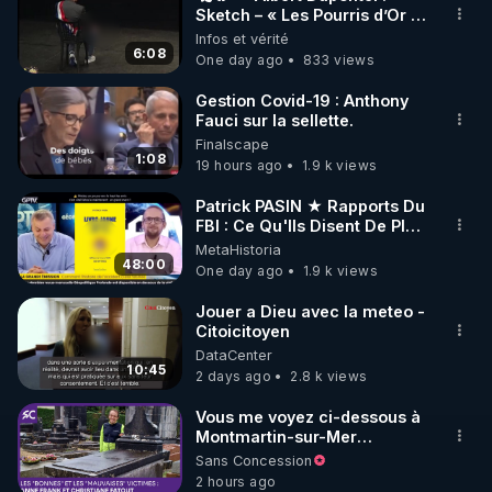
Sketch – « Les Pourris d’Or »
🌱 INSTAGRAM

🏆💰**
Infos et vérité
6:08
One day ago
833 views
https://www.instagram.com/rdlr_thierrycasasnovas/
http://rgnr.li/instagram
Gestion Covid-19 : Anthony
Fauci sur la sellette.
Finalscape
🌱 LA NEWSLETTER

1:08
19 hours ago
1.9 k views
Pour ne pas rater l’actualité RGNR (stages, 
Patrick PASIN ★ Rapports Du
FBI : Ce Qu'Ils Disent De Plus
http://rgnr.li/news
Grave Sur Hitler
MetaHistoria
48:00
One day ago
1.9 k views
🌱 VIDÉOS NON CENSURÉES SUR ODYSEE 

Toutes les vidéos Youtube sont aussi sur la 
Jouer a Dieu avec la meteo -
Citoicitoyen
DataCenter
http://rgnr.li/odysee
10:45
2 days ago
2.8 k views
🌱 LES STAGES EN PRÉSENTIEL

Vous me voyez ci-dessous à
Montmartin-sur-Mer
(Manche), devant la tombe
Sans Concession
http://rgnr.li/stages
de la famille Fatout. J’avais
2 hours ago