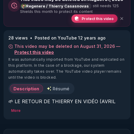
still needs 125
Regenere / Thierry Casasnovas
Shields this month to protect its content
Protect this video
28 views
Posted on YouTube 12 years ago
This video may be deleted on August 31, 2026 —
Protect this video
It was automatically imported from YouTube and replicated on
this platform.
In the case of a blockage, our system
automatically takes over. The YouTube video player remains
until the video is blocked.
Description
Résumé
🌱 LE RETOUR DE THIERRY EN VIDÉO (AVRIL 
2022)!

More
Découvrez la saison 2 des vidéos sur le nouveau 
https://www.rgnr.fr/presentation.html