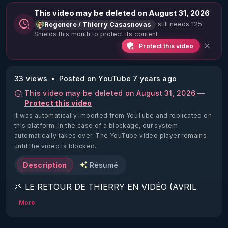
This video may be deleted on August 31, 2026
still needs 125
Regenere / Thierry Casasnovas
Shields this month to protect its content
Protect this video
33 views
Posted on YouTube 7 years ago
This video may be deleted on August 31, 2026 —
Protect this video
It was automatically imported from YouTube and replicated on
this platform.
In the case of a blockage, our system
automatically takes over. The YouTube video player remains
until the video is blocked.
Description
Résumé
🌱 LE RETOUR DE THIERRY EN VIDÉO (AVRIL 
2022)!

More
Découvrez la saison 2 des vidéos sur le nouveau 