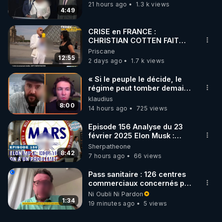
21 hours ago
1.3 k views
4:49
CRISE en FRANCE :
CHRISTIAN COTTEN FAIT
une étrange découverte
Priscane
12:55
2 days ago
1.7 k views
« Si le peuple le décide, le
régime peut tomber demain !
»
klaudius
8:00
14 hours ago
725 views
Episode 156 Analyse du 23
février 2025 Elon Musk :
Houston , on a un problème !
Sherpatheone
8:42
7 hours ago
66 views
Pass sanitaire : 126 centres
commerciaux concernés par
l'obligation dans toute la
Ni Oubli Ni Pardon
France
1:34
19 minutes ago
5 views