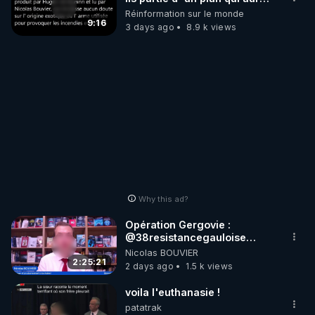
débuté le 11 septembre 2001
Réinformation sur le monde
?
9:16
3 days ago
8.9 k views
Why this ad?
Opération Gergovie :
‪@38resistancegauloise‬
‪@MarionSigautOfficiel‬
Nicolas BOUVIER
‪@gladysriifard5710‬ Laëtitia
2:25:21
2 days ago
1.5 k views
voila l'euthanasie !
patatrak