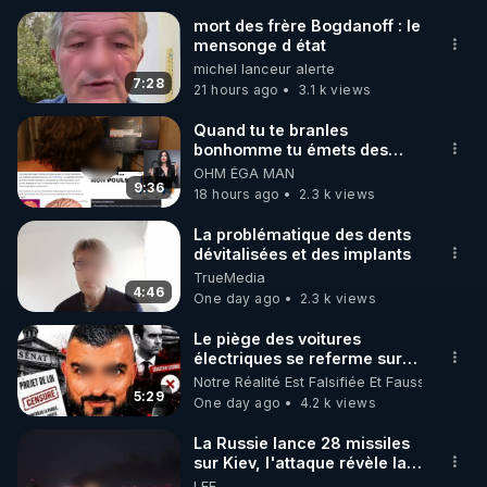
mort des frère Bogdanoff : le
mensonge d état
🌱 INSTAGRAM

michel lanceur alerte
7:28
21 hours ago
3.1 k views
https://www.instagram.com/rdlr_thierrycasasnovas/
http://rgnr.li/instagram
Quand tu te branles
bonhomme tu émets des
ondes ils ont juste omis de
OHM ÉGA MAN
🌱 LA NEWSLETTER

t'expliquer
9:36
18 hours ago
2.3 k views
Pour ne pas rater l’actualité RGNR (stages, 
La problématique des dents
dévitalisées et des implants
http://rgnr.li/news
TrueMedia
4:46
One day ago
2.3 k views
🌱 VIDÉOS NON CENSURÉES SUR ODYSEE 

Toutes les vidéos Youtube sont aussi sur la 
Le piège des voitures
électriques se referme sur
les usagers !
Notre Réalité Est Falsifiée Et Fausse
http://rgnr.li/odysee
5:29
One day ago
4.2 k views
🌱 LES STAGES EN PRÉSENTIEL

La Russie lance 28 missiles
sur Kiev, l'attaque révèle la
faiblesse de Kiev
LEF