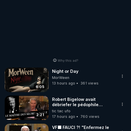
Why this ad?
Night or Day
MorWeen
13 hours ago
361 views
6:05
Robert Bigelow avait
débriefer le pédophile
génocidaire de donald j
tic tac ufo
trump
2:21
17 hours ago
760 views
VF🟩 FAUCI ?! "Enfermez le