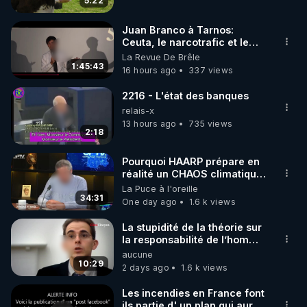
5:22
code : REGENERE10

Juan Branco à Tarnos:
▶ 30 jours gratuit sur l’application de méditation et 
Ceuta, le narcotrafic et le
pouvoir en France
La Revue De Brêle
de bien-être ENVOL :

1:45:43
16 hours ago
337 views
Rendez-vous sur 
https://www.envol.app/code
 avec 
le code : REGENERE
2216 - L'état des banques
relais-x
13 hours ago
735 views
2:18
Pourquoi HAARP prépare en
réalité un CHAOS climatique,
on répond
La Puce à l'oreille
34:31
One day ago
1.6 k views
La stupidité de la théorie sur
la responsabilité de l’homme
concernant le dioxyde de
aucune
carbone.
10:29
2 days ago
1.6 k views
Les incendies en France font
ils partie d' un plan qui aurait