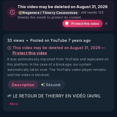
This video may be deleted on August 31, 2026
still needs 125
Regenere / Thierry Casasnovas
Shields this month to protect its content
Protect this video
33 views
Posted on YouTube 7 years ago
This video may be deleted on August 31, 2026 —
Protect this video
It was automatically imported from YouTube and replicated on
this platform.
In the case of a blockage, our system
automatically takes over. The YouTube video player remains
until the video is blocked.
Description
Résumé
🌱 LE RETOUR DE THIERRY EN VIDÉO (AVRIL 
2022)!

More
Découvrez la saison 2 des vidéos sur le nouveau 