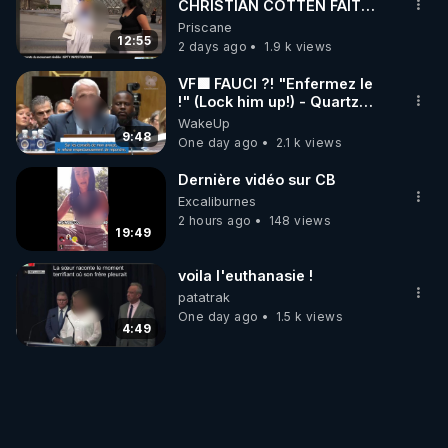
CHRISTIAN COTTEN FAIT
une étrange découverte
Priscane
12:55
2 days ago
1.9 k views
VF🟩 FAUCI ?! "Enfermez le
!" (Lock him up!) - Quartz
Traduction
WakeUp
9:48
One day ago
2.1 k views
Dernière vidéo sur CB
Excaliburnes
2 hours ago
148 views
19:49
voila l'euthanasie !
patatrak
One day ago
1.5 k views
4:49