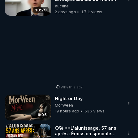
concernant le dioxyde de
aucune
carbone.
10:29
2 days ago
1.7 k views
Why this ad?
Night or Day
MorWeen
19 hours ago
536 views
6:05
🌕🚀 **L'alunissage, 57 ans
après : Émission spéciale