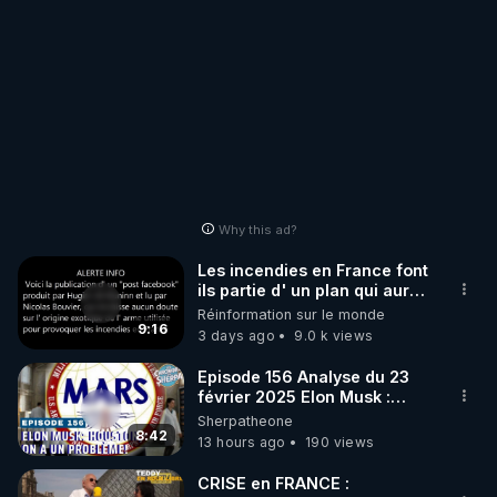
Why this ad?
Les incendies en France font
ils partie d' un plan qui aurait
débuté le 11 septembre 2001
Réinformation sur le monde
?
9:16
3 days ago
9.0 k views
Episode 156 Analyse du 23
février 2025 Elon Musk :
Houston , on a un problème !
Sherpatheone
8:42
13 hours ago
190 views
CRISE en FRANCE :