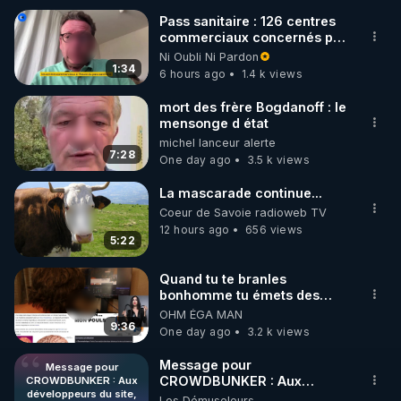
Pass sanitaire : 126 centres
commerciaux concernés par
🌱 INSTAGRAM

l'obligation dans toute la
Ni Oubli Ni Pardon
France
1:34
6 hours ago
1.4 k views
https://www.instagram.com/rdlr_thierrycasasnovas/
http://rgnr.li/instagram
mort des frère Bogdanoff : le
mensonge d état
michel lanceur alerte
🌱 LA NEWSLETTER

7:28
One day ago
3.5 k views
Pour ne pas rater l’actualité RGNR (stages, 
La mascarade continue...
http://rgnr.li/news
Coeur de Savoie radioweb TV
12 hours ago
656 views
5:22
🌱 VIDÉOS NON CENSURÉES SUR ODYSEE 

Toutes les vidéos Youtube sont aussi sur la 
Quand tu te branles
bonhomme tu émets des
ondes ils ont juste omis de
OHM ÉGA MAN
http://rgnr.li/odysee
t'expliquer
9:36
One day ago
3.2 k views
🌱 LES STAGES EN PRÉSENTIEL

Message pour
Message pour
CROWDBUNKER : Aux
CROWDBUNKER : Aux
développeurs du site,
développeurs du site,
Les Démuseleurs