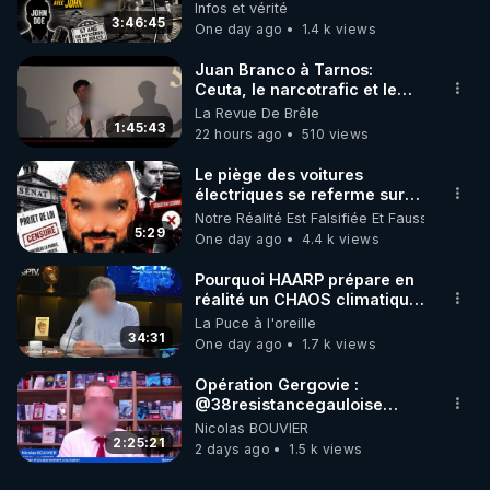
avec John Doe !** 👨 🚀✨
Infos et vérité
3:46:45
One day ago
1.4 k views
Juan Branco à Tarnos:
Ceuta, le narcotrafic et le
pouvoir en France
La Revue De Brêle
1:45:43
22 hours ago
510 views
Le piège des voitures
électriques se referme sur
les usagers !
Notre Réalité Est Falsifiée Et Fausse
5:29
One day ago
4.4 k views
Pourquoi HAARP prépare en
réalité un CHAOS climatique,
on répond
La Puce à l'oreille
34:31
One day ago
1.7 k views
Opération Gergovie :
‪@38resistancegauloise‬
‪@MarionSigautOfficiel‬
Nicolas BOUVIER
‪@gladysriifard5710‬ Laëtitia
2:25:21
2 days ago
1.5 k views