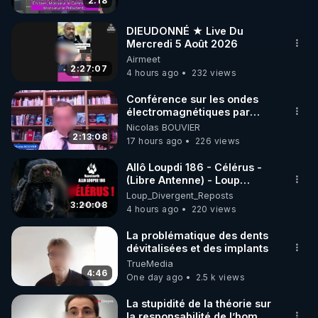
2:18
code : REGENERE10

DIEUDONNÉ ★ Live Du
▶ 30 jours gratuit sur l’application de méditation et 
Mercredi 5 Août 2026
Airmeet
de bien-être ENVOL :

2:27:07
4 hours ago
232 views
Rendez-vous sur 
https://www.envol.app/code
 avec 
le code : REGENERE
Conférence sur les ondes
électromagnétiques par
Grégoire Caustru et Bart de
Nicolas BOUVIER
Wever !
2:13:08
17 hours ago
226 views
Allô Loupdi 186 - Célérus -
(Libre Antenne) - Loup
Divergent 2026.08.06
Loup_Divergent_Reposts
3:20:08
4 hours ago
220 views
La problématique des dents
dévitalisées et des implants
TrueMedia
4:46
One day ago
2.5 k views
La stupidité de la théorie sur
la responsabilité de l’homme