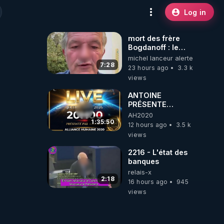
Log in
mort des frère
Bogdanoff : le
mensonge d état
michel lanceur alerte
7:28
23 hours ago
3.3 k
views
ANTOINE
PRÉSENTE
AH2020 LE LIVE
AH2020
20H ***DU
1:35:50
12 hours ago
3.5 k
06/08/2026***
views
2216 - L'état des
banques
relais-x
2:18
16 hours ago
945
views