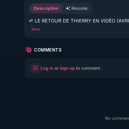
Description
Résumé
🌱 LE RETOUR DE THIERRY EN VIDÉO (AVRIL
More
https://www.rgnr.fr/presentation.html
🌱 LE MAGAZINE RÉGÉNÈRE 

COMMENTS
http://rgnr.li/ymag
Log in
or
sign up
to comment.
🌱 LA BOUTIQUE DU MAGAZINE

https://boutique.magazine-regenere.fr/
🌱 FIL TELEGRAM

https://t.me/rgnr_fr
No comments