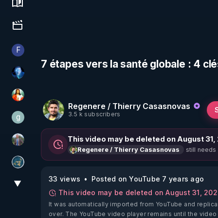
Science, history & spirituality
Culture, media & entertainment
F
Finalscape
7 étapes vers la santé globale : 4 clé
AH2020
L'autre son de cloche
Regenere / Thierry Casasnovas
3.5 k subscribers
g
gilo59
This video may be deleted on August 31,
Nicolas BOUVIER
still needs
Regenere / Thierry Casasnovas
Réinformation sur le monde
33 views
Posted on YouTube 7 years ago
▼
View More
This video may be deleted on August 31, 20
It was automatically imported from YouTube and replica
over. The YouTube video player remains until the video