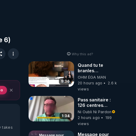
e 6)
Why this ad?
Quand tu te
branles
bonhomme tu
OHM ÉGA MAN
émets des ondes
9:36
20 hours ago
2.6 k
ils ont juste omis
views
eo
de t'expliquer
Pass sanitaire :
126 centres
commerciaux
Ni Oubli Ni Pardon
concernés par
1:34
2 hours ago
199
l'obligation dans
views
toute la France
y takes
Message pour
Message pour