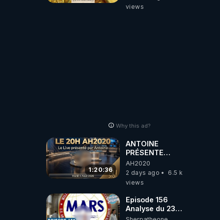
views
Why this ad?
ANTOINE
PRÉSENTE
AH2020 LE LIVE
AH2020
20H ***DU
1:20:36
2 days ago
6.5 k
04/08/2026***
views
📷LE GRAND
RÉVEIL EST EN
Episode 156
MARCHE 📷
Analyse du 23
février 2025 Elon
Sherpatheone