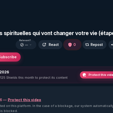
s spirituelles qui vont changer votre vie (étap
Relevant?
React
0
Repost
—
Subscribe
 2026
Protect this vid
 125 Shields this month to protect its content
26 —
Protect this video
ted on this platform.
In the case of a blockage, our system automaticall
 is blocked.