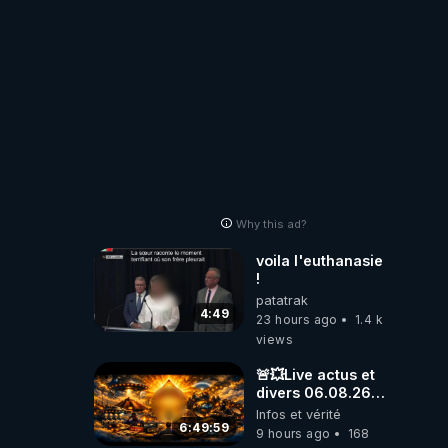
Why this ad?
voila l'euthanasie
!
patatrak
4:49
23 hours ago
1.4 k
views
🚨💥Live actus et
divers 06.08.26💥
🚨
Infos et vérité
6:49:59
9 hours ago
168