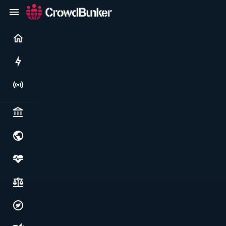
Current
Rushes
Live
Politics & institutions
World & geopolitics
Health, food & wellbeing
Society, justice & freedoms
Economy, environment & technology