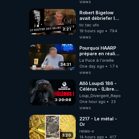
views
Robert Bigelow
avait débriefer le
pédophile
tic tac ufo
génocidaire de
2:21
19 hours ago
794
donald j trump
views
Pourquoi HAARP
prépare en réalité
un CHAOS
La Puce à l'oreille
climatique, on
34:31
One day ago
1.7 k
répond
views
Allô Loupdi 186 -
Célérus - (Libre
Antenne) - Loup
Loup_Divergent_Reposts
Divergent
3:20:08
One hour ago
23
2026.08.06
views
2217 - Le métal -
Or
relais-x
3:20
14 hours ago
417