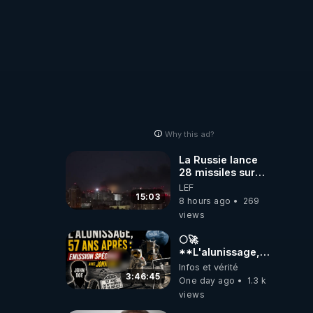
Why this ad?
La Russie lance
28 missiles sur
Kiev, l'attaque
LEF
révèle la faiblesse
15:03
8 hours ago
269
de Kiev
views
🌕🚀
**L'alunissage,
57 ans après :
Infos et vérité
Émission spéciale
3:46:45
One day ago
1.3 k
avec John Doe
views
!** 👨 🚀✨