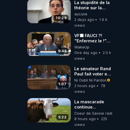
La stupidité de la
théorie sur la
responsabilité de
aucune
l’homme
10:29
2 days ago
1.6 k
concernant le
views
dioxyde de
carbone.
VF🟩 FAUCI ?!
"Enfermez le !"
(Lock him up!) -
WakeUp
Quartz Traduction
9:48
One day ago
2.0 k
views
Le sénateur Rand
Paul fait voter en
commission
Ni Oubli Ni Pardon
l'outrage au
1:07
2 hours ago
78
Congrès contre
views
Anthony Fauci
La mascarade
continue...
Coeur de Savoie radioweb TV
5:22
8 hours ago
225
views