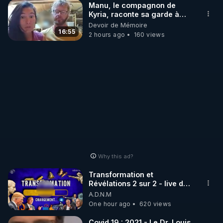
Manu, le compagnon de
mondialiste » et aujourd’hui « la chute finale, 
Kyria, raconte sa garde à
l’Occident survivra-t-il ? »

vue musclée. PARTAGEZ!
Devoir de Mémoire
Marié à une princesse béninoise, il est amené à 
16:55
2 hours ago
160 views
voyager à travers l’Afrique et prend conscience 
que la jeunesse, la créativité, l’appétit de croissance 
ont désormais changé d’hémisphère.
Why this ad?
Transformation et
Révélations 2 sur 2 - live du
07/08/26
A.D.N.M
One hour ago
620 views
Covid 19 : 2021 - Le Dr. Louis