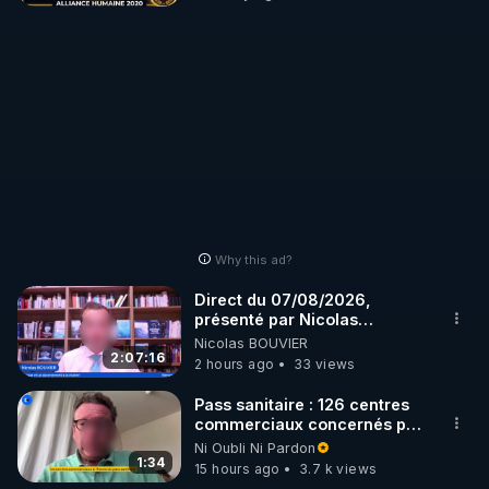
Why this ad?
Direct du 07/08/2026,
présenté par Nicolas
BOUVIER
Nicolas BOUVIER
2:07:16
2 hours ago
33 views
Pass sanitaire : 126 centres
commerciaux concernés par
l'obligation dans toute la
Ni Oubli Ni Pardon
France
1:34
15 hours ago
3.7 k views