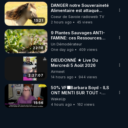
DANGER notre Souveraineté
Alimentaire est attaqué...
Coeur de Savoie radioweb TV
13:21
2 hours ago
45 views
9 Plantes Sauvages ANTI-
FAMINE: ces Ressources
NUTRITIVES&MéDICINALES"gratuite
Un Démodérateur
JARDIN&des Haies
22:18
One day ago
409 views
DIEUDONNÉ ★ Live Du
Mercredi 5 Août 2026
Airmeet
2:27:07
14 hours ago
944 views
50% VF🟩Barbara Boyd - ILS
ONT MENTI SUR TOUT -
Jocelyne Traduction
WakeUp
15:56
4 hours ago
162 views