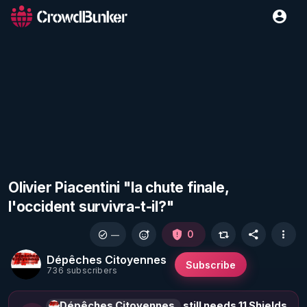
Olivier Piacentini "la chute finale,
l'occident survivra-t-il?"
0
—
Dépêches Citoyennes
Subscribe
736 subscribers
Dépêches Citoyennes
still needs 11 Shields