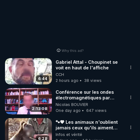
Why this ad?
Gabriel Attal - Choupinet se
voit en haut de l'affiche
CCH
6:44
2 hours ago
38 views
Conférence sur les ondes
électromagnétiques par
Grégoire Caustru et Bart de
Nicolas BOUVIER
Wever !
2:13:08
One day ago
647 views
🐾💖 Les animaux n'oublient
jamais ceux qu'ils aiment…
🥹❤️
Infos et vérité
6:28