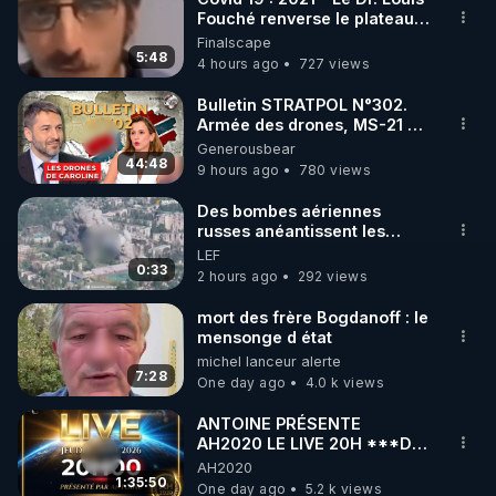
Fouché renverse le plateau
de CNews !
Finalscape
5:48
4 hours ago
727 views
Bulletin STRATPOL N°302.
Armée des drones, MS-21 en
série, missiles coréens.
Generousbear
07.08.2026.
44:48
9 hours ago
780 views
Des bombes aériennes
russes anéantissent les
centres de contrôle de
LEF
drones de 3 brigades
0:33
2 hours ago
292 views
ukrainienne
mort des frère Bogdanoff : le
mensonge d état
michel lanceur alerte
7:28
One day ago
4.0 k views
ANTOINE PRÉSENTE
AH2020 LE LIVE 20H ***DU
06/08/2026***
AH2020
1:35:50
One day ago
5.2 k views