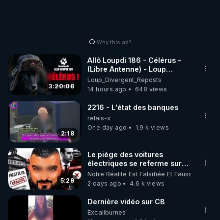
Why this ad?
Allô Loupdi 186 - Célérus -
(Libre Antenne) - Loup
Divergent 2026.08.06
Loup_Divergent_Reposts
3:20:08
14 hours ago
648 views
2216 - L'état des banques
relais-x
One day ago
1.9 k views
2:18
Le piège des voitures
électriques se referme sur
les usagers !
Notre Réalité Est Falsifiée Et Fausse
5:29
2 days ago
4.6 k views
Dernière vidéo sur CB
Excaliburnes