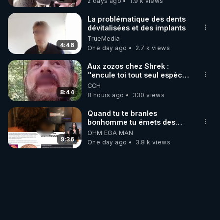
2 days ago
1.9 k views
La problématique des dents
dévitalisées et des implants
TrueMedia
4:46
One day ago
2.7 k views
Aux zozos chez Shrek :
"encule toi tout seul espèce
de mal polish"
CCH
8:44
8 hours ago
330 views
Quand tu te branles
bonhomme tu émets des
ondes ils ont juste omis de
OHM ÉGA MAN
t'expliquer
9:36
One day ago
3.8 k views