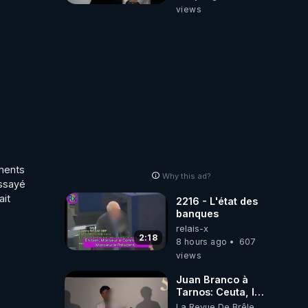
concernant le
views
dioxyde de
carbone.
ments 
Why this ad?
ssayé 
it 
2216 - L'état des
banques
relais-x
2:18
8 hours ago
607
views
Juan Branco à
Tarnos: Ceuta, le
narcotrafic et le
La Revue De Brêle