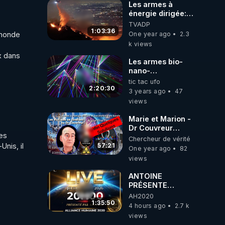
ils !
Les armes à
énergie dirigée:
mythe ou réalité ?
TVADP
1:03:36
 monde 
One year ago
2.3
k views
 dans 
Les armes bio-
nano-
électromagnétiques.
tic tac ufo
Comment
2:20:30
3 years ago
47
combattre l'IA
views
noire.
Marie et Marion -
Dr Couvreur
es 
Victimes
Chercheur de vérité
nis, il 
d'Attaques
57:21
One year ago
82
Psychotroniques
views
Electromagnetiques
ANTOINE
PRÉSENTE
AH2020 LE LIVE
AH2020
20H ***DU
1:35:50
4 hours ago
2.7 k
06/08/2026***
views