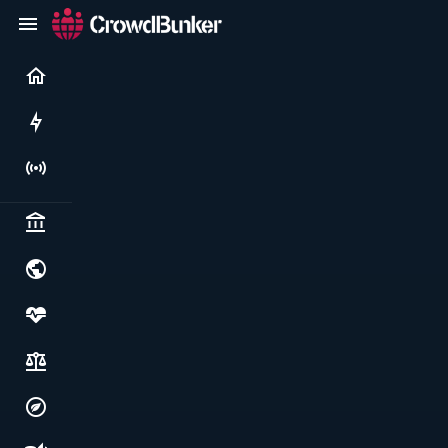
Current
Rushes
Live
Politics & institutions
World & geopolitics
Health, food & wellbeing
Society, justice & freedoms
Economy, environment & technology