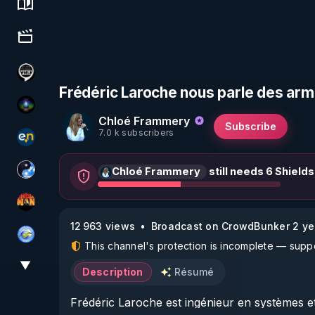
Science, history & spirituality
Culture, media & entertainment
Notre Réalité Est Falsifiée Et Fausse
Frédéric Laroche nous parle des arme
WakeUp
Chloé Frammery
Subscribe
7.0 k subscribers
essentiel.news
Chloé Frammery
still needs 6 Shields
Chercheur de vérité
OHM ÉGA MAN
12 963 views
Broadcast on CrowdBunker 2 ye
Tonton Posture Débrief
This channel's protection is incomplete — suppor
▼
View More
Description
Résumé
Frédéric Laroche est ingénieur en systèmes et 