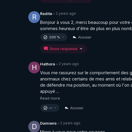
2 years ago
Radite
•
R
Bonjour à vous 2, merci beaucoup pour votre 
sommes heureux d'être de plus en plus nombr
Answer
100 %
Show response
2 years ago
Hathora
•
H
Vous me rassurez sur le comportement des gen
anormaux chez certains de mes amis et relation
de défendre ma position, au moment où l'on a
appuyé ...
Read more
Answer
—
2 years ago
Damiens
•
D
Merci à vous pour votre courage