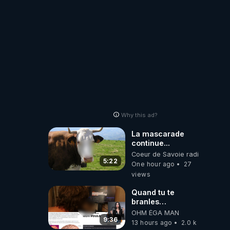
Why this ad?
La mascarade
continue...
Coeur de Savoie radioweb TV
5:22
One hour ago
27
views
Quand tu te
branles
bonhomme tu
OHM ÉGA MAN
émets des ondes
9:36
13 hours ago
2.0 k
ils ont juste omis