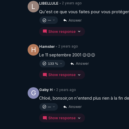
2 years ago
LIBELLULE
•
L
Qu'est ce que vous faites pour vous protéger
Answer
—
Show response
2 years ago
Hamster
•
H
Le 11 septembre 2001 😉😉😉
Answer
133 %
Show response
2 years ago
Gaby H
•
G
Chloé, bonsoir,on n'entend plus rien à la fin d
Answer
—
Show response