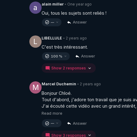
One year ago
alain miller
•
a
Oui, tous les sujets sont reliés !
Answer
—
2 years ago
LIBELLULE
•
L
C'est très intéressant.
Answer
100 %
Show 2 responses
2 years ago
Marcel Duchemin
•
M
Bonjour Chloé.

Tout d'abord, j'adore ton travail que je suis 
J'ai écouté cette vidéo avec un grand intérêt,
Read more
Answer
—
Show 3 responses