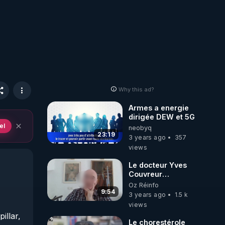
Why this ad?
Armes a energie
dirigée DEW et 5G
el
neobyq
23:19
3 years ago
357
views
Le docteur Yves
Couvreur
dénonce le
Oz Réinfo
harcèlement
9:54
3 years ago
1.5 k
électromagnétique
views
et en réseau
llar, 
Le chorestérole