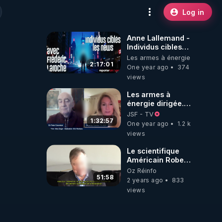
Log in
Anne Lallemand -
Individus cibles
les news avec
Les armes à énergie dirigée... 
Yves Couvreur et
2:17:01
One year ago
374
Frederic Laroche
views
Les armes à
énergie dirigée.
Dr Yves Couvreur,
JSF - TV
anatomopathologiste
1:32:57
One year ago
1.2 k
views
Le scientifique
Américain Robert
Duncan dévoile
Oz Réinfo
les technologies
51:58
2 years ago
833
secrètes de
views
contrôle mental