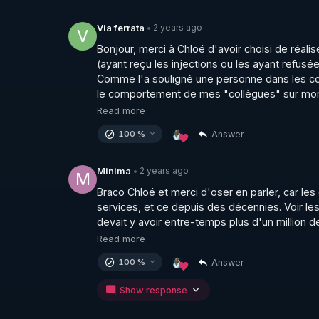
2 years ago
Via ferrata
•
V
Bonjour, merci à Chloé d'avoir choisi de réalise
(ayant reçu les injections ou les ayant refusées
Comme l'a souligné une personne dans les c
le comportement de mes "collègues" sur mon lie
Read more
Answer
100 %
2 years ago
Minima
•
M
Braco Chloé et merci d'oser en parler, car le
services, et ce depuis des décennies. Voir les 
devait y avoir entre-temps plus d'un million de
Read more
Answer
100 %
Show response