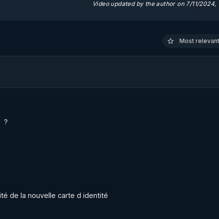
Video updated by the author on 7/11/2024,
 après des études universitaires en sciences physiques puis 
uis 1997 et devenu chercheur en vérité, citoyen-journaliste,
Most relevant 
c Laroche :

  ?
ité de la nouvelle carte d identité