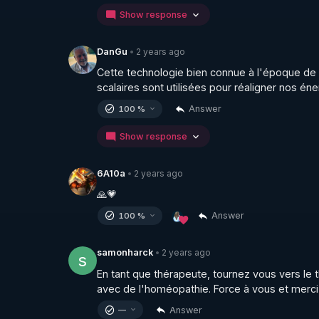
https://www.youtube.com/@bestofcomputer
Show response
https://vk.com/bestofcomputer
2 years ago
DanGu
•
Cette technologie bien connue à l'époque de Ni
https://odysee.com/@Bestofcomputer:1
scalaires sont utilisées pour réaligner nos é
Answer
100 %
https://twitter.com/bestofcomputer
Show response
https://www.facebook.com/bestofcomputer
2 years ago
6A10a
•
https://rumble.com/bestofcomputer
🙏💗
https://t.me/boost/bestofcomputerlive
Answer
100 %
https://www.twitch.tv/bestofcomputer
2 years ago
samonharck
•
s
En tant que thérapeute, tournez vous vers le
avec de l'homéopathie. Force à vous et merci
Answer
—