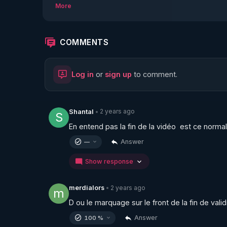
CEA, Total, Reynolds, HP.

More
Il a été professeur de sciences sur Grenoble,
sciences de l’information.

Frédéric Laroche est un « individu ciblé » dep
COMMENTS
soldat digital et lanceur d’alerte depuis 2015.

Log in
or
sign up
to comment.
https://tinyurl.com/grandreveil2024
👉 Deux courts-métrages sur la vie de Frédéri
2 years ago
Shantal
•
S
En entend pas la fin de la vidéo  est ce normal
https://crowdbunker.com/v/Dc79tuu8F7
Answer
—
https://crowdbunker.com/v/hx5YXKozxF
Show response
👉 Pour retrouver Frédéric Laroche :

2 years ago
merdialors
•
m
D ou le marquage sur le front de la fin de valid
https://crowdbunker.com/@bestofcomputer
Answer
100 %