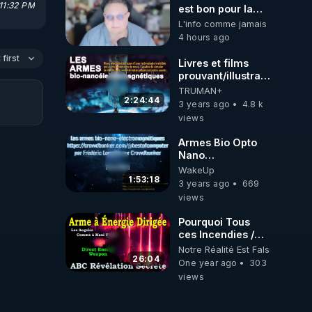
 11:32 PM
est bon pour la
en 
santé, ils nous
L'info comme jamais
volent l'eau ! 😒🤢
4 hours ago
😡
 
https://odysee.com/@ano
first
Livres et films
prouvant/illustrant
les armes bio-
TRUMAN+
nano-
2:24:44
3 years ago
4.8 k
électromagnétiques
views
et sujets
connexes
Armes Bio Opto
Nano
électromagnétiques
WakeUp
- Frédéric
1:53:18
3 years ago
669
Laroche VIDEO
views
LIGHT - voir liens
officiels DESCR.
Pourquoi Tous
ces Incendies /
Smart City /
Notre Réalité Est Falsifiée Et F
Armes à énergie
26:04
One year ago
303
dirigée !!
views