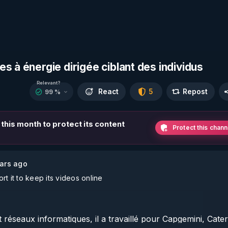
s à énergie dirigée ciblant des individus
Relevant?
React
5
Repost
99 %
 this month to protect its content
Protect this chann
ars ago
t it to keep its videos online
réseaux informatiques, il a travaillé pour Capgemini, Caterpi