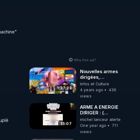
machine" 
Why this ad?
Nouvelles armes
dirigées,
psychotroniques,
Infos et Culture
soniques, maser,
1:37:23
4 years ago
436
HAARP, 5G... -
views
Alcyon Pléiades
ARME A ENERGIE
DIRIGER : (
tremblement de
michel lanceur alerte
plé 
terre; incendie
15:07
One year ago
711
;5G dépopulation
views
jusqu' ou irons t