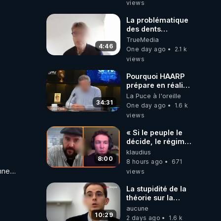
views
de t'expliquer
La problématique
des dents
dévitalisées et
TrueMedia
des implants
4:46
One day ago
2.1 k
views
Pourquoi HAARP
prépare en réalité
un CHAOS
La Puce à l'oreille
climatique, on
34:31
One day ago
1.6 k
répond
views
« Si le peuple le
décide, le régime
peut tomber
klaudius
demain ! »
8:00
8 hours ago
671
e....
views
La stupidité de la
théorie sur la
responsabilité de
aucune
l’homme
10:29
2 days ago
1.6 k