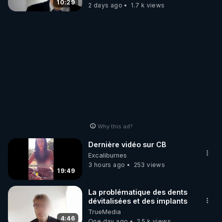
carbone.
10:29
2 days ago
1.7 k views
Why this ad?
Dernière vidéo sur CB
Excaliburnes
3 hours ago
253 views
19:49
La problématique des dents
dévitalisées et des implants
TrueMedia
4:46
One day ago
2.5 k views