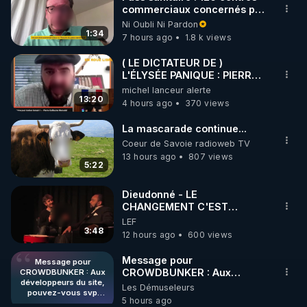
commerciaux concernés par
🌱 INSTAGRAM

l'obligation dans toute la
Ni Oubli Ni Pardon
France
1:34
7 hours ago
1.8 k views
https://www.instagram.com/rdlr_thierrycasasnovas/
http://rgnr.li/instagram
( LE DICTATEUR DE )
L'ÉLYSÉE PANIQUE : PIERRE
GUILLAUME MERCADAL
michel lanceur alerte
🌱 LA NEWSLETTER

BALANCE TOUT
13:20
4 hours ago
370 views
Pour ne pas rater l’actualité RGNR (stages, 
La mascarade continue...
http://rgnr.li/news
Coeur de Savoie radioweb TV
13 hours ago
807 views
5:22
🌱 VIDÉOS NON CENSURÉES SUR ODYSEE 

Toutes les vidéos Youtube sont aussi sur la 
Dieudonné - LE
CHANGEMENT C'EST
MAINTENANT
LEF
http://rgnr.li/odysee
3:48
12 hours ago
600 views
🌱 LES STAGES EN PRÉSENTIEL

Message pour
Message pour
CROWDBUNKER : Aux
CROWDBUNKER : Aux
développeurs du site,
développeurs du site,
Les Démuseleurs
http://rgnr.li/stages
pouvez-vous svp
pouvez-vous svp remettre la
5 hours ago
remettre la