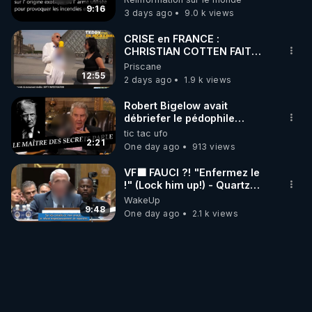
?
9:16
3 days ago
9.0 k views
CRISE en FRANCE :
CHRISTIAN COTTEN FAIT
une étrange découverte
Priscane
12:55
2 days ago
1.9 k views
Robert Bigelow avait
débriefer le pédophile
génocidaire de donald j
tic tac ufo
trump
2:21
One day ago
913 views
VF🟩 FAUCI ?! "Enfermez le
!" (Lock him up!) - Quartz
Traduction
WakeUp
9:48
One day ago
2.1 k views