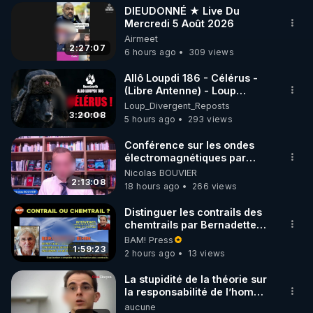
DIEUDONNÉ ★ Live Du
▶ 30 jours gratuit sur l’application de méditation et 
Mercredi 5 Août 2026
Airmeet
de bien-être ENVOL :

2:27:07
6 hours ago
309 views
Rendez-vous sur 
https://www.envol.app/code
 avec 
le code : REGENERE
Allô Loupdi 186 - Célérus -
(Libre Antenne) - Loup
Divergent 2026.08.06
Loup_Divergent_Reposts
3:20:08
5 hours ago
293 views
Conférence sur les ondes
électromagnétiques par
Grégoire Caustru et Bart de
Nicolas BOUVIER
Wever !
2:13:08
18 hours ago
266 views
Distinguer les contrails des
chemtrails par Bernadette
Bihin
BAM! Press
1:59:23
2 hours ago
13 views
La stupidité de la théorie sur
la responsabilité de l’homme
concernant le dioxyde de
aucune