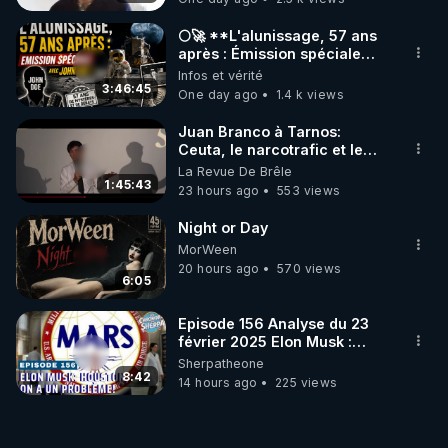
🌕🚀 **L'alunissage, 57 ans
après : Émission spéciale
avec John Doe !** 👨 🚀✨
Infos et vérité
3:46:45
One day ago
1.4 k views
Juan Branco à Tarnos:
Ceuta, le narcotrafic et le
pouvoir en France
La Revue De Brêle
1:45:43
23 hours ago
553 views
Night or Day
MorWeen
20 hours ago
570 views
6:05
Episode 156 Analyse du 23
février 2025 Elon Musk :
Houston , on a un problème !
Sherpatheone
8:42
14 hours ago
225 views