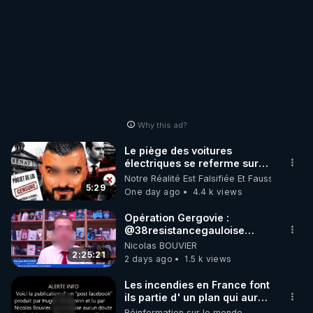
Why this ad?
Le piège des voitures
électriques se referme sur
les usagers !
Notre Réalité Est Falsifiée Et Fausse
5:29
One day ago
4.4 k views
Opération Gergovie :
‪@38resistancegauloise‬
‪@MarionSigautOfficiel‬
Nicolas BOUVIER
‪@gladysriifard5710‬ Laëtitia
2:25:21
2 days ago
1.5 k views
Les incendies en France font
ils partie d' un plan qui aurait
débuté le 11 septembre 2001
Réinformation sur le monde