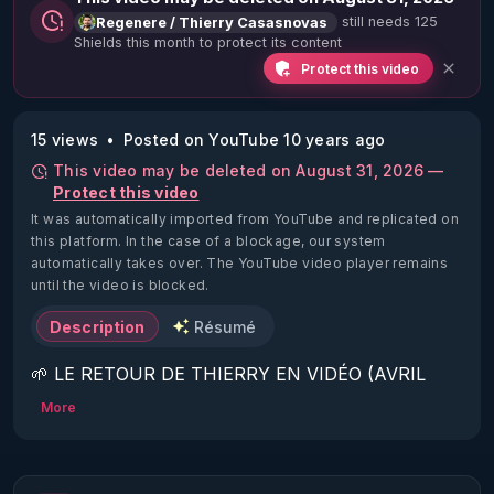
still needs 125
Regenere / Thierry Casasnovas
Shields this month to protect its content
Protect this video
15 views
Posted on YouTube 10 years ago
This video may be deleted on August 31, 2026 —
Protect this video
It was automatically imported from YouTube and replicated on
this platform.
In the case of a blockage, our system
automatically takes over. The YouTube video player remains
until the video is blocked.
Description
Résumé
🌱 LE RETOUR DE THIERRY EN VIDÉO (AVRIL 
2022)!

More
Découvrez la saison 2 des vidéos sur le nouveau 
https://www.rgnr.fr/presentation.html