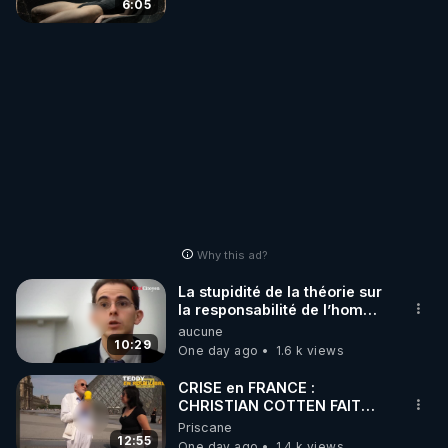
6:05
Why this ad?
La stupidité de la théorie sur
la responsabilité de l’homme
concernant le dioxyde de
aucune
carbone.
10:29
One day ago
1.6 k views
CRISE en FRANCE :
CHRISTIAN COTTEN FAIT
une étrange découverte
Priscane
12:55
One day ago
1.4 k views