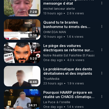
mensonge d état
🌱 INSTAGRAM

michel lanceur alerte
7:28
13 hours ago
2.6 k views
https://www.instagram.com/rdlr_thierrycasasnovas/
http://rgnr.li/instagram
Quand tu te branles
bonhomme tu émets des
ondes ils ont juste omis de
OHM ÉGA MAN
🌱 LA NEWSLETTER

t'expliquer
9:36
10 hours ago
1.6 k views
Pour ne pas rater l’actualité RGNR (stages, 
Le piège des voitures
électriques se referme sur
http://rgnr.li/news
les usagers !
Notre Réalité Est Falsifiée Et Fausse
5:29
One day ago
4.0 k views
🌱 VIDÉOS NON CENSURÉES SUR ODYSEE 

Toutes les vidéos Youtube sont aussi sur la 
La problématique des dents
dévitalisées et des implants
TrueMedia
http://rgnr.li/odysee
4:46
23 hours ago
1.9 k views
🌱 LES STAGES EN PRÉSENTIEL

Pourquoi HAARP prépare en
réalité un CHAOS climatique,
on répond
La Puce à l'oreille
http://rgnr.li/stages
34:31
One day ago
1.4 k views