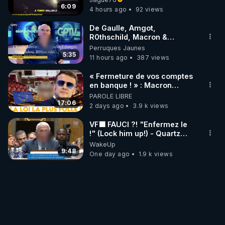
ORIGINE DU PÉTROLE ?
6:09
4 hours ago
92 views
De Gaulle, Amgot,
R0thschild, Macron &
Pompidou… Macron Claude
Perruques Jaunes
Janvier, GPTV, 18 X 2024
5:35
11 hours ago
387 views
« Fermeture de vos comptes
en banque ! » : Macron
impose une loi folle !
PAROLE LIBRE
17:06
2 days ago
3.9 k views
VF🟩 FAUCI ?! "Enfermez le
!" (Lock him up!) - Quartz
Traduction
WakeUp
9:48
One day ago
1.9 k views