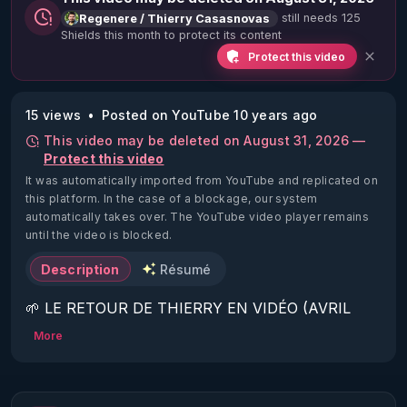
still needs 125
Regenere / Thierry Casasnovas
Shields this month to protect its content
Protect this video
15 views
Posted on YouTube 10 years ago
This video may be deleted on August 31, 2026 —
Protect this video
It was automatically imported from YouTube and replicated on
this platform.
In the case of a blockage, our system
automatically takes over. The YouTube video player remains
until the video is blocked.
Description
Résumé
🌱 LE RETOUR DE THIERRY EN VIDÉO (AVRIL 
2022)!

More
Découvrez la saison 2 des vidéos sur le nouveau 
https://www.rgnr.fr/presentation.html