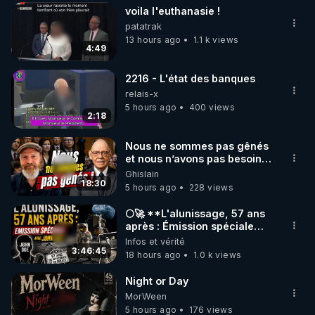
voila l'euthanasie !
▶ 30 jours gratuit sur l’application de méditation et 
patatrak
de bien-être ENVOL :

13 hours ago
1.1 k views
4:49
Rendez-vous sur 
https://www.envol.app/code
 avec 
le code : REGENERE
2216 - L'état des banques
relais-x
5 hours ago
400 views
2:18
Nous ne sommes pas gênés
et nous n’avons pas besoin
de nous excuser ! #jw
Ghislain
#jehovah #collegecentral
18:30
5 hours ago
228 views
🌕🚀 **L'alunissage, 57 ans
après : Émission spéciale
avec John Doe !** 👨 🚀✨
Infos et vérité
3:46:45
18 hours ago
1.0 k views
Night or Day
MorWeen
5 hours ago
176 views