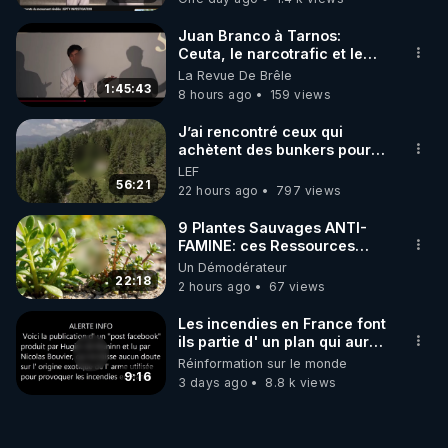
Juan Branco à Tarnos:
Ceuta, le narcotrafic et le
pouvoir en France
La Revue De Brêle
1:45:43
8 hours ago
159 views
J’ai rencontré ceux qui
achètent des bunkers pour
survivre à la fin du monde
LEF
56:21
22 hours ago
797 views
9 Plantes Sauvages ANTI-
FAMINE: ces Ressources
NUTRITIVES&MéDICINALES"gratuite
Un Démodérateur
JARDIN&des Haies
22:18
2 hours ago
67 views
Les incendies en France font
ils partie d' un plan qui aurait
débuté le 11 septembre 2001
Réinformation sur le monde
?
9:16
3 days ago
8.8 k views