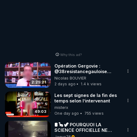
Why this ad?
Opération Gergovie :
‪@38resistancegauloise‬
‪@MarionSigautOfficiel‬
Nicolas BOUVIER
‪@gladysriifard5710‬ Laëtitia
2:25:21
2 days ago
1.4 k views
Les sept signes de la fin des
temps selon l’intervenant
misterx
49:03
One day ago
755 views
🛢 🦕 🦖 POURQUOI LA
SCIENCE OFFICIELLE NE
CONNAÎT-ELLE PAS LA VRAIE
Jague76