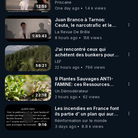
une étrange découverte
Priscane
12:55
One day ago
1.4 k views
Juan Branco à Tarnos:
Ceuta, le narcotrafic et le
pouvoir en France
La Revue De Brêle
1:45:43
8 hours ago
156 views
J’ai rencontré ceux qui
achètent des bunkers pour
survivre à la fin du monde
LEF
56:21
22 hours ago
796 views
9 Plantes Sauvages ANTI-
FAMINE: ces Ressources
NUTRITIVES&MéDICINALES"gratuite
Un Démodérateur
JARDIN&des Haies
22:18
2 hours ago
62 views
Les incendies en France font
ils partie d' un plan qui aurait
débuté le 11 septembre 2001
Réinformation sur le monde
?
9:16
3 days ago
8.8 k views