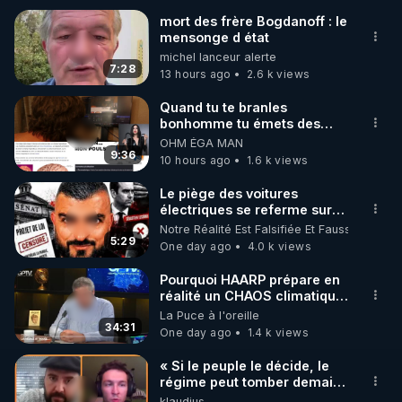
mort des frère Bogdanoff : le
mensonge d état
🌱 INSTAGRAM

michel lanceur alerte
7:28
13 hours ago
2.6 k views
https://www.instagram.com/rdlr_thierrycasasnovas/
http://rgnr.li/instagram
Quand tu te branles
bonhomme tu émets des
ondes ils ont juste omis de
OHM ÉGA MAN
🌱 LA NEWSLETTER

t'expliquer
9:36
10 hours ago
1.6 k views
Pour ne pas rater l’actualité RGNR (stages, 
Le piège des voitures
électriques se referme sur
http://rgnr.li/news
les usagers !
Notre Réalité Est Falsifiée Et Fausse
5:29
One day ago
4.0 k views
🌱 VIDÉOS NON CENSURÉES SUR ODYSEE 

Toutes les vidéos Youtube sont aussi sur la 
Pourquoi HAARP prépare en
réalité un CHAOS climatique,
on répond
La Puce à l'oreille
http://rgnr.li/odysee
34:31
One day ago
1.4 k views
🌱 LES STAGES EN PRÉSENTIEL

« Si le peuple le décide, le
régime peut tomber demain !
»
klaudius