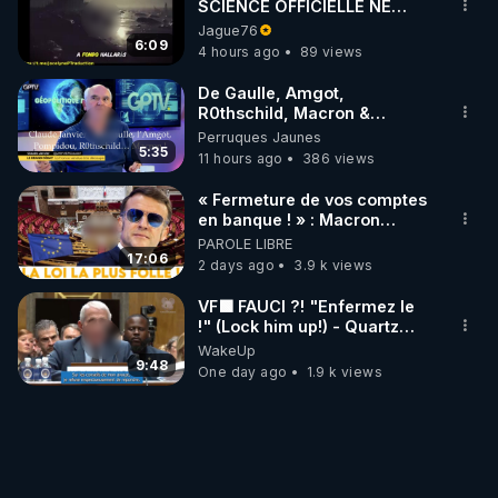
SCIENCE OFFICIELLE NE
CONNAÎT-ELLE PAS LA VRAIE
Jague76
ORIGINE DU PÉTROLE ?
6:09
4 hours ago
89 views
De Gaulle, Amgot,
R0thschild, Macron &
Pompidou… Macron Claude
Perruques Jaunes
Janvier, GPTV, 18 X 2024
5:35
11 hours ago
386 views
« Fermeture de vos comptes
en banque ! » : Macron
impose une loi folle !
PAROLE LIBRE
17:06
2 days ago
3.9 k views
VF🟩 FAUCI ?! "Enfermez le
!" (Lock him up!) - Quartz
Traduction
WakeUp
9:48
One day ago
1.9 k views