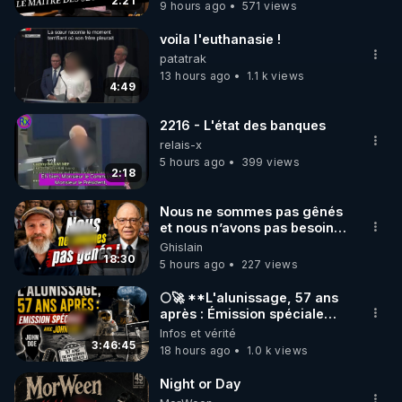
trump
2:21
9 hours ago
571 views
code : REGENERE10

voila l'euthanasie !
▶ 30 jours gratuit sur l’application de méditation et 
patatrak
de bien-être ENVOL :

13 hours ago
1.1 k views
4:49
Rendez-vous sur 
https://www.envol.app/code
 avec 
le code : REGENERE
2216 - L'état des banques
relais-x
5 hours ago
399 views
2:18
Nous ne sommes pas gênés
et nous n’avons pas besoin
de nous excuser ! #jw
Ghislain
#jehovah #collegecentral
18:30
5 hours ago
227 views
🌕🚀 **L'alunissage, 57 ans
après : Émission spéciale
avec John Doe !** 👨 🚀✨
Infos et vérité
3:46:45
18 hours ago
1.0 k views
Night or Day