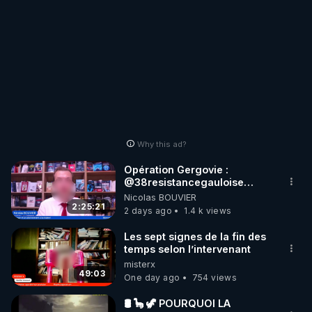
Why this ad?
Opération Gergovie :
‪@38resistancegauloise‬
‪@MarionSigautOfficiel‬
Nicolas BOUVIER
‪@gladysriifard5710‬ Laëtitia
2:25:21
2 days ago
1.4 k views
Les sept signes de la fin des
temps selon l’intervenant
misterx
49:03
One day ago
754 views
🛢 🦕 🦖 POURQUOI LA