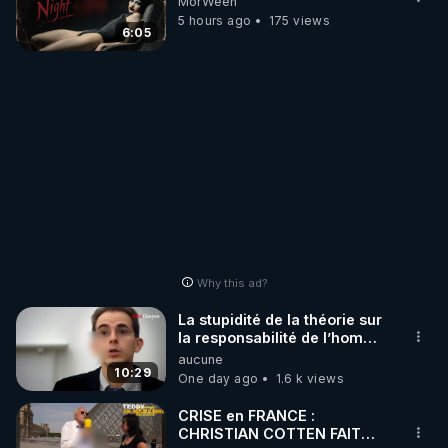
MorWeen
5 hours ago
175 views
6:05
Why this ad?
La stupidité de la théorie sur
la responsabilité de l’homme
concernant le dioxyde de
aucune
carbone.
10:29
One day ago
1.6 k views
CRISE en FRANCE :
CHRISTIAN COTTEN FAIT