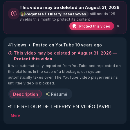
This video may be deleted on August 31, 2026
still needs 125
Regenere / Thierry Casasnovas
Shields this month to protect its content
Protect this video
41 views
Posted on YouTube 10 years ago
This video may be deleted on August 31, 2026 —
Protect this video
It was automatically imported from YouTube and replicated on
this platform.
In the case of a blockage, our system
automatically takes over. The YouTube video player remains
until the video is blocked.
Description
Résumé
🌱 LE RETOUR DE THIERRY EN VIDÉO (AVRIL 
2022)!

More
Découvrez la saison 2 des vidéos sur le nouveau 