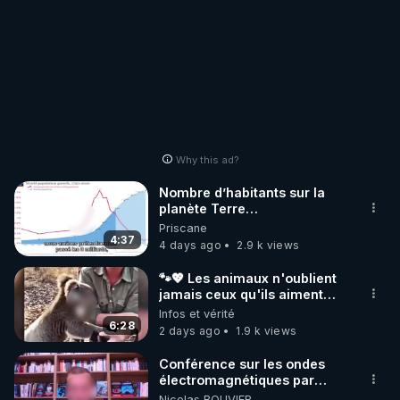
Why this ad?
Nombre d’habitants sur la
planète Terre…
Priscane
4:37
4 days ago
2.9 k views
🐾💖 Les animaux n'oublient
jamais ceux qu'ils aiment…
🥹❤️
Infos et vérité
6:28
2 days ago
1.9 k views
Conférence sur les ondes
électromagnétiques par
Grégoire Caustru et Bart de
Nicolas BOUVIER