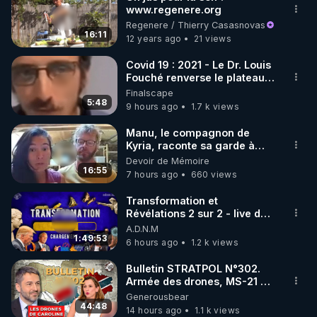
www.regenere.org
🌱 INSTAGRAM

Regenere / Thierry Casasnovas
16:11
12 years ago
21 views
https://www.instagram.com/rdlr_thierrycasasnovas/
http://rgnr.li/instagram
Covid 19 : 2021 - Le Dr. Louis
Fouché renverse le plateau
de CNews !
Finalscape
🌱 LA NEWSLETTER

5:48
9 hours ago
1.7 k views
Pour ne pas rater l’actualité RGNR (stages, 
Manu, le compagnon de
Kyria, raconte sa garde à
http://rgnr.li/news
vue musclée. PARTAGEZ!
Devoir de Mémoire
16:55
7 hours ago
660 views
🌱 VIDÉOS NON CENSURÉES SUR ODYSEE 

Toutes les vidéos Youtube sont aussi sur la 
Transformation et
Révélations 2 sur 2 - live du
07/08/26
A.D.N.M
http://rgnr.li/odysee
1:49:53
6 hours ago
1.2 k views
🌱 LES STAGES EN PRÉSENTIEL

Bulletin STRATPOL N°302.
Armée des drones, MS-21 en
série, missiles coréens.
Generousbear
http://rgnr.li/stages
07.08.2026.
44:48
14 hours ago
1.1 k views