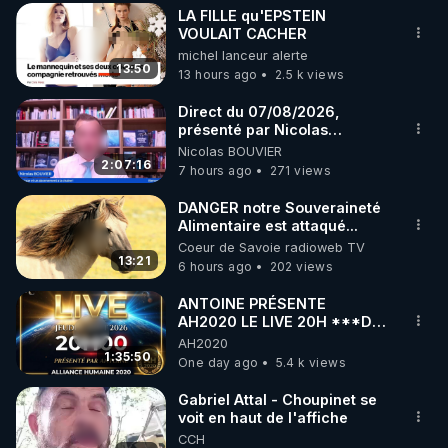
LA FILLE qu'EPSTEIN
▶ 30 jours gratuit sur l’application de méditation et 
VOULAIT CACHER
michel lanceur alerte
de bien-être ENVOL :

13:50
13 hours ago
2.5 k views
Rendez-vous sur 
https://www.envol.app/code
 avec 
le code : REGENERE
Direct du 07/08/2026,
présenté par Nicolas
BOUVIER
Nicolas BOUVIER
2:07:16
7 hours ago
271 views
DANGER notre Souveraineté
Alimentaire est attaqué...
Coeur de Savoie radioweb TV
13:21
6 hours ago
202 views
ANTOINE PRÉSENTE
AH2020 LE LIVE 20H ***DU
06/08/2026***
AH2020
1:35:50
One day ago
5.4 k views
Gabriel Attal - Choupinet se
voit en haut de l'affiche
CCH