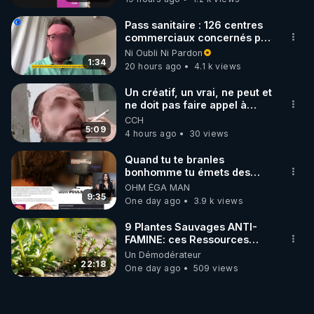
Pass sanitaire : 126 centres
commerciaux concernés par
l'obligation dans toute la
Ni Oubli Ni Pardon
France
1:34
20 hours ago
4.1 k views
Un créatif, un vrai, ne peut et
ne doit pas faire appel à
l'intelligence artificielle
CCH
5:09
4 hours ago
30 views
Quand tu te branles
bonhomme tu émets des
ondes ils ont juste omis de
OHM ÉGA MAN
t'expliquer
9:35
One day ago
3.9 k views
9 Plantes Sauvages ANTI-
FAMINE: ces Ressources
NUTRITIVES&MéDICINALES"gratuite
Un Démodérateur
JARDIN&des Haies
22:18
One day ago
509 views