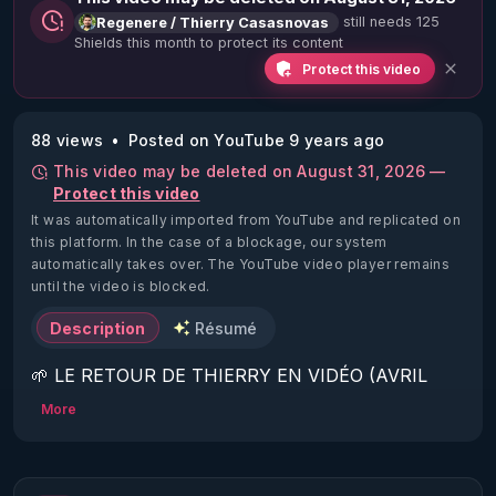
still needs 125
Regenere / Thierry Casasnovas
Shields this month to protect its content
Protect this video
88 views
Posted on YouTube 9 years ago
This video may be deleted on August 31, 2026 —
Protect this video
It was automatically imported from YouTube and replicated on
this platform.
In the case of a blockage, our system
automatically takes over. The YouTube video player remains
until the video is blocked.
Description
Résumé
🌱 LE RETOUR DE THIERRY EN VIDÉO (AVRIL 
2022)!

More
Découvrez la saison 2 des vidéos sur le nouveau 
https://www.rgnr.fr/presentation.html