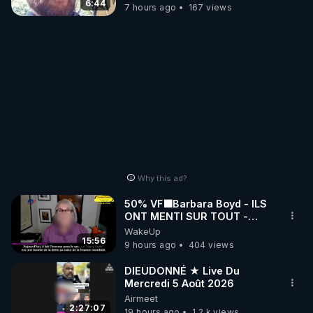
6:44
7 hours ago
167 views
Why this ad?
50% VF🟩Barbara Boyd - ILS
ONT MENTI SUR TOUT -
Jocelyne Traduction
WakeUp
15:56
9 hours ago
404 views
DIEUDONNÉ ★ Live Du
Mercredi 5 Août 2026
Airmeet
2:27:07
19 hours ago
1.2 k views