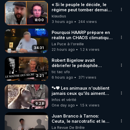
« Si le peuple le décide, le
▶ 30 jours gratuit sur l’application de méditation et 
régime peut tomber demain !
»
klaudius
de bien-être ENVOL :

8:00
3 hours ago
244 views
Rendez-vous sur 
https://www.envol.app/code
 avec 
le code : REGENERE
Pourquoi HAARP prépare en
réalité un CHAOS climatique,
on répond
La Puce à l'oreille
34:31
22 hours ago
1.2 k views
Robert Bigelow avait
débriefer le pédophile
génocidaire de donald j
tic tac ufo
trump
2:21
6 hours ago
371 views
🐾💖 Les animaux n'oublient
jamais ceux qu'ils aiment…
🥹❤️
Infos et vérité
6:28
One day ago
1.5 k views
Juan Branco à Tarnos:
Ceuta, le narcotrafic et le
pouvoir en France
La Revue De Brêle