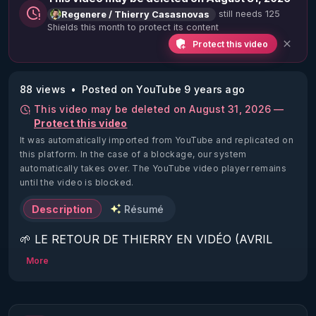
still needs 125
Regenere / Thierry Casasnovas
Shields this month to protect its content
Protect this video
88 views
Posted on YouTube 9 years ago
This video may be deleted on August 31, 2026 —
Protect this video
It was automatically imported from YouTube and replicated on
this platform.
In the case of a blockage, our system
automatically takes over. The YouTube video player remains
until the video is blocked.
Description
Résumé
🌱 LE RETOUR DE THIERRY EN VIDÉO (AVRIL 
2022)!

More
Découvrez la saison 2 des vidéos sur le nouveau 
https://www.rgnr.fr/presentation.html