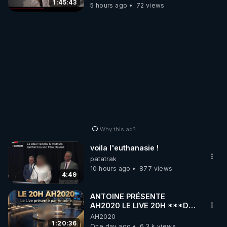
1:45:43
5 hours ago
72 views
Why this ad?
voila l'euthanasie !
patatrak
10 hours ago
877 views
4:49
ANTOINE PRÉSENTE
AH2020 LE LIVE 20H ***DU
04/08/2026*** 📷LE
AH2020
GRAND RÉVEIL EST EN
1:20:36
One day ago
6.3 k views