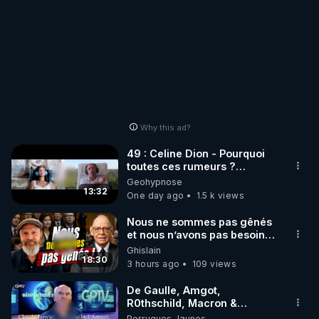
Why this ad?
49 : Celine Dion - Pourquoi
toutes ces rumeurs ?
Enquête sous hypnose
Geohypnose
13:32
One day ago
1.5 k views
Nous ne sommes pas gênés
et nous n’avons pas besoin
de nous excuser ! #jw
Ghislain
#jehovah #collegecentral
18:30
3 hours ago
109 views
De Gaulle, Amgot,
R0thschild, Macron &
Pompidou… Macron Claude
Perruques Jaunes