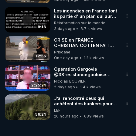
MARCHE 📷
Les incendies en France font
ils partie d' un plan qui aurait
débuté le 11 septembre 2001
Réinformation sur le monde
?
9:16
3 days ago
8.7 k views
CRISE en FRANCE :
CHRISTIAN COTTEN FAIT
une étrange découverte
Priscane
12:55
One day ago
1.2 k views
Opération Gergovie :
‪@38resistancegauloise‬
‪@MarionSigautOfficiel‬
Nicolas BOUVIER
‪@gladysriifard5710‬ Laëtitia
2:25:21
2 days ago
1.4 k views
J’ai rencontré ceux qui
achètent des bunkers pour
survivre à la fin du monde
LEF
56:21
20 hours ago
689 views