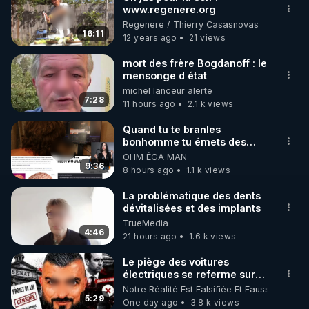
www.regenere.org
🌱 INSTAGRAM

Regenere / Thierry Casasnovas
16:11
12 years ago
21 views
https://www.instagram.com/rdlr_thierrycasasnovas/
http://rgnr.li/instagram
mort des frère Bogdanoff : le
mensonge d état
michel lanceur alerte
🌱 LA NEWSLETTER

7:28
11 hours ago
2.1 k views
Pour ne pas rater l’actualité RGNR (stages, 
Quand tu te branles
bonhomme tu émets des
http://rgnr.li/news
ondes ils ont juste omis de
OHM ÉGA MAN
t'expliquer
9:36
8 hours ago
1.1 k views
🌱 VIDÉOS NON CENSURÉES SUR ODYSEE 

Toutes les vidéos Youtube sont aussi sur la 
La problématique des dents
dévitalisées et des implants
TrueMedia
http://rgnr.li/odysee
4:46
21 hours ago
1.6 k views
🌱 LES STAGES EN PRÉSENTIEL

Le piège des voitures
électriques se referme sur
les usagers !
Notre Réalité Est Falsifiée Et Fausse
http://rgnr.li/stages
5:29
One day ago
3.8 k views