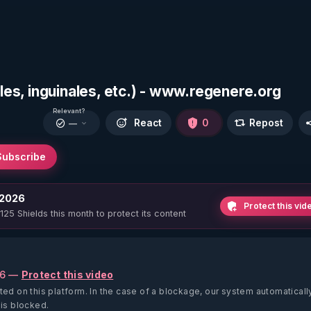
ales, inguinales, etc.) - www.regenere.org
Relevant?
React
0
Repost
—
Subscribe
 2026
Protect this vid
 125 Shields this month to protect its content
26 —
Protect this video
ted on this platform.
In the case of a blockage, our system automaticall
 is blocked.