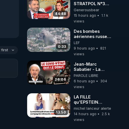
STRATPOL N°302.
Armée des
Generousbear
drones, MS-21 en
44:48
15 hours ago
1.1 k
série, missiles
views
coréens.
07.08.2026.
Des bombes
aériennes russes
anéantissent les
LEF
centres de
0:33
9 hours ago
821
first
contrôle de
views
drones de 3
brigades
Jean-Marc
ukrainienne
Sabatier - La
Covid-19 n'a été
PAROLE LIBRE
que le début -
26:06
6 hours ago
304
L'ARN messager
views
jusqu où ira-t-il ?
LA FILLE
qu'EPSTEIN
VOULAIT CACHER
michel lanceur alerte
13:50
14 hours ago
2.5 k
views