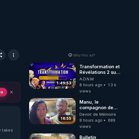
Why this ad?
Transformation et
Révélations 2 sur
2 - live du
A.D.N.M
07/08/26
1:49:53
8 hours ago
1.3 k
views
eo
Manu, le
compagnon de
Kyria, raconte sa
Devoir de Mémoire
garde à vue
16:55
8 hours ago
689
musclée.
views
PARTAGEZ!
y takes
Bulletin