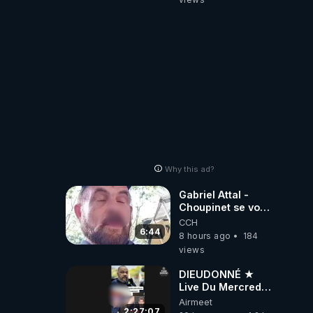
Why this ad?
Gabriel Attal -
Choupinet se voit
en haut de
CCH
l'affiche
6:44
8 hours ago
184
views
DIEUDONNÉ ★
Live Du Mercredi
5 Août 2026
Airmeet
2:27:07