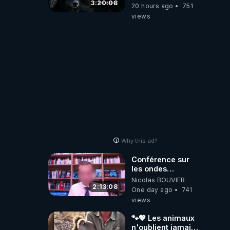
Divergent
3:20:08
20 hours ago
751
2026.08.06
views
Why this ad?
Conférence sur
les ondes
électromagnétiques
Nicolas BOUVIER
par Grégoire
2:13:08
One day ago
741
Caustru et Bart de
views
Wever !
🐾💖 Les animaux
n'oublient jamais