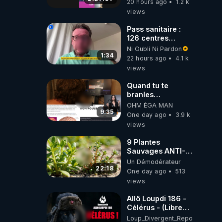
20 hours ago
1.2 k
views
Pass sanitaire :
126 centres
commerciaux
Ni Oubli Ni Pardon
concernés par
1:34
22 hours ago
4.1 k
l'obligation dans
views
toute la France
Quand tu te
branles
bonhomme tu
OHM ÉGA MAN
émets des ondes
9:35
One day ago
3.9 k
ils ont juste omis
views
de t'expliquer
9 Plantes
Sauvages ANTI-
FAMINE: ces
Un Démodérateur
Ressources
22:18
One day ago
513
NUTRITIVES&MéDICINALES
views
JARDIN&des
Haies
Allô Loupdi 186 -
Célérus - (Libre
Antenne) - Loup
Loup_Divergent_Reposts