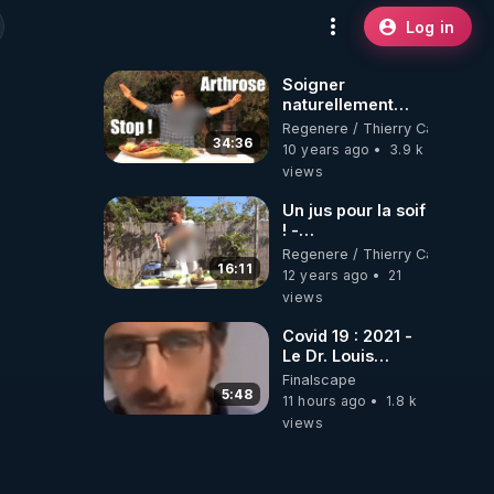
Log in
Soigner
naturellement
l'arthrose ? + le
Regenere / Thierry Casasnova
"jus des
34:36
10 years ago
3.9 k
cartilages"
views
Un jus pour la soif
! -
www.regenere.org
Regenere / Thierry Casasnova
16:11
12 years ago
21
views
Covid 19 : 2021 -
Le Dr. Louis
Fouché renverse
Finalscape
le plateau de
5:48
11 hours ago
1.8 k
CNews !
views