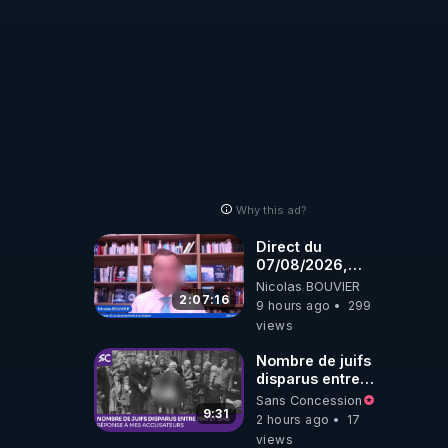
Why this ad?
Direct du
07/08/2026,
présenté par
Nicolas BOUVIER
Nicolas BOUVIER
2:07:16
9 hours ago
299
views
Nombre de juifs
disparus entre
1941 et 1945
Sans Concession
(Réponse à mes
9:31
2 hours ago
17
accusateurs)
views