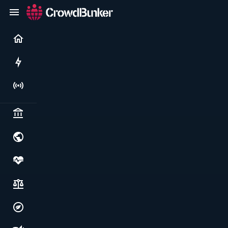
Current
Rushes
Live
Politics & institutions
World & geopolitics
Health, food & wellbeing
Society, justice & freedoms
Economy, environment & technology