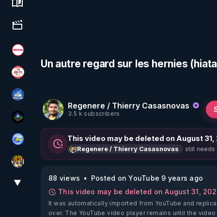
Science, history & spirituality
Culture, media & entertainment
Magazine Nexus
Un autre regard sur les hernies (hiat
JSF - TV
PAROLE LIBRE
Regenere / Thierry Casasnovas
3.5 k subscribers
WakeUp
This video may be deleted on August 31,
Tonton Posture Débrief
still needs
Regenere / Thierry Casasnovas
Textes Sacrés & Maîtres Spirituels
88 views
Posted on YouTube 9 years ago
▼
View More
This video may be deleted on August 31, 20
It was automatically imported from YouTube and replica
over. The YouTube video player remains until the video