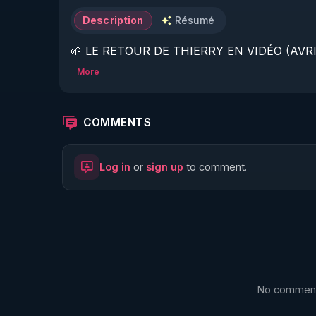
Description
Résumé
🌱 LE RETOUR DE THIERRY EN VIDÉO (AVRIL
More
https://www.rgnr.fr/presentation.html
🌱 LE MAGAZINE RÉGÉNÈRE 

COMMENTS
http://rgnr.li/ymag
Log in
or
sign up
to comment.
🌱 LA BOUTIQUE DU MAGAZINE

https://boutique.magazine-regenere.fr/
🌱 FIL TELEGRAM

https://t.me/rgnr_fr
No comments