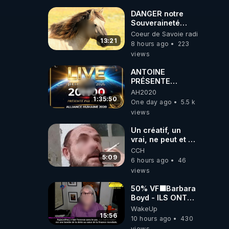
DANGER notre
Souveraineté
Alimentaire est
Coeur de Savoie radioweb TV
attaqué...
13:21
8 hours ago
223
views
ANTOINE
PRÉSENTE
AH2020 LE LIVE
AH2020
20H ***DU
1:35:50
One day ago
5.5 k
06/08/2026***
views
Un créatif, un
vrai, ne peut et ne
doit pas faire
CCH
appel à
5:09
6 hours ago
46
l'intelligence
views
artificielle
50% VF🟩Barbara
Boyd - ILS ONT
MENTI SUR TOUT
WakeUp
-Jocelyne
15:56
10 hours ago
430
Traduction
views