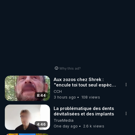
Why this ad?
Aux zozos chez Shrek :
"encule toi tout seul espèce
de mal polish"
CCH
8:44
3 hours ago
108 views
La problématique des dents
dévitalisées et des implants
TrueMedia
4:46
One day ago
2.6 k views