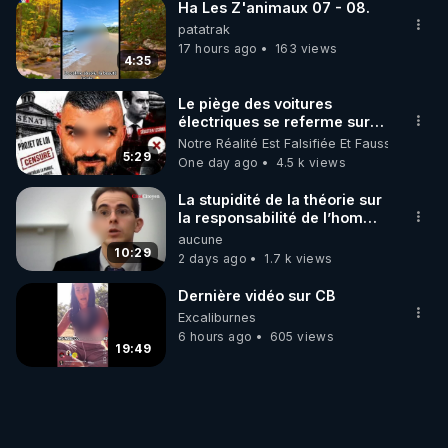
Ha Les Z'animaux 07 - 08.
patatrak
17 hours ago
163 views
4:35
Le piège des voitures
électriques se referme sur
les usagers !
Notre Réalité Est Falsifiée Et Fausse
5:29
One day ago
4.5 k views
La stupidité de la théorie sur
la responsabilité de l’homme
concernant le dioxyde de
aucune
carbone.
10:29
2 days ago
1.7 k views
Dernière vidéo sur CB
Excaliburnes
6 hours ago
605 views
19:49