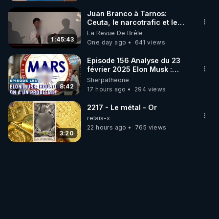
Juan Branco à Tarnos:
Ceuta, le narcotrafic et le
pouvoir en France
La Revue De Brêle
1:45:43
One day ago
641 views
Episode 156 Analyse du 23
février 2025 Elon Musk :
Houston , on a un problème !
Sherpatheone
8:42
17 hours ago
294 views
2217 - Le métal - Or
relais-x
22 hours ago
765 views
3:20