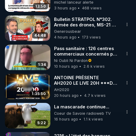
michel lanceur alerte
13:50
3 hours ago
468 views
https://www.instagram.com/rdlr_thierrycasasnovas/
http://rgnr.li/instagram
Bulletin STRATPOL N°302.
Armée des drones, MS-21 en
série, missiles coréens.
Generousbear
🌱 LA NEWSLETTER

07.08.2026.
44:48
4 hours ago
173 views
Pour ne pas rater l’actualité RGNR (stages, 
Pass sanitaire : 126 centres
commerciaux concernés par
http://rgnr.li/news
l'obligation dans toute la
Ni Oubli Ni Pardon
France
1:34
10 hours ago
2.6 k views
🌱 VIDÉOS NON CENSURÉES SUR ODYSEE 

Toutes les vidéos Youtube sont aussi sur la 
ANTOINE PRÉSENTE
AH2020 LE LIVE 20H ***DU
06/08/2026***
AH2020
http://rgnr.li/odysee
1:35:50
20 hours ago
4.7 k views
🌱 LES STAGES EN PRÉSENTIEL

La mascarade continue...
Coeur de Savoie radioweb TV
16 hours ago
1.1 k views
http://rgnr.li/stages
5:22
_________

2216 - L'état des banques