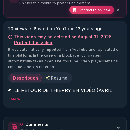
Shields this month to protect its content
Protect this video
23 views
Posted on YouTube 13 years ago
This video may be deleted on August 31, 2026 —
Protect this video
It was automatically imported from YouTube and replicated on
this platform.
In the case of a blockage, our system
automatically takes over. The YouTube video player remains
until the video is blocked.
Description
Résumé
🌱 LE RETOUR DE THIERRY EN VIDÉO (AVRIL 
2022)!

More
Découvrez la saison 2 des vidéos sur le nouveau 
https://www.rgnr.fr/presentation.html
0
Comments