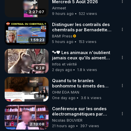
▶ 30 jours gratuit sur l’application de méditation et 
Mercredi 5 Août 2026
Airmeet
de bien-être ENVOL :

2:27:07
9 hours ago
522 views
Rendez-vous sur 
https://www.envol.app/code
 avec 
le code : REGENERE
Distinguer les contrails des
chemtrails par Bernadette
Bihin
BAM! Press
1:59:23
5 hours ago
153 views
🐾💖 Les animaux n'oublient
jamais ceux qu'ils aiment…
🥹❤️
Infos et vérité
6:28
2 days ago
1.8 k views
Quand tu te branles
bonhomme tu émets des
ondes ils ont juste omis de
OHM ÉGA MAN
t'expliquer
9:36
One day ago
3.6 k views
Conférence sur les ondes
électromagnétiques par
Grégoire Caustru et Bart de
Nicolas BOUVIER
Wever !
2:13:08
21 hours ago
397 views