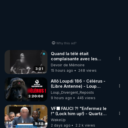
Why this ad?
Quand la télé était
complaisante avec les
pédophiles
Devoir de Mémoire
3:01
15 hours ago
248 views
Allô Loupdi 186 - Célérus -
(Libre Antenne) - Loup
Divergent 2026.08.06
Loup_Divergent_Reposts
3:20:08
9 hours ago
445 views
VF🟩 FAUCI ?! "Enfermez le
!" (Lock him up!) - Quartz
Traduction
WakeUp
9:48
2 days ago
2.2 k views