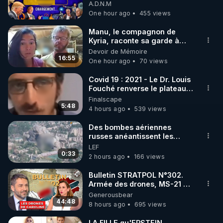
07/08/26
A.D.N.M
One hour ago
455 views
https://www.instagram.com/rdlr_thierrycasasnovas/
http://rgnr.li/instagram
Manu, le compagnon de
Kyria, raconte sa garde à
vue musclée. PARTAGEZ!
Devoir de Mémoire
🌱 LA NEWSLETTER

16:55
One hour ago
70 views
Pour ne pas rater l’actualité RGNR (stages, 
Covid 19 : 2021 - Le Dr. Louis
Fouché renverse le plateau
http://rgnr.li/news
de CNews !
Finalscape
5:48
4 hours ago
539 views
🌱 VIDÉOS NON CENSURÉES SUR ODYSEE 

Toutes les vidéos Youtube sont aussi sur la 
Des bombes aériennes
russes anéantissent les
centres de contrôle de
LEF
http://rgnr.li/odysee
drones de 3 brigades
0:33
2 hours ago
166 views
ukrainienne
🌱 LES STAGES EN PRÉSENTIEL

Bulletin STRATPOL N°302.
Armée des drones, MS-21 en
série, missiles coréens.
Generousbear
http://rgnr.li/stages
07.08.2026.
44:48
8 hours ago
695 views
_________

LA FILLE qu'EPSTEIN