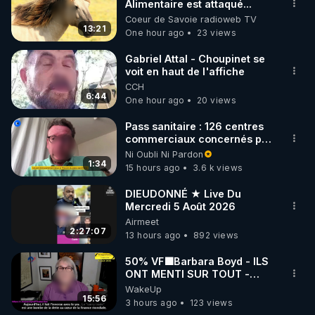
▶ 30 jours gratuit sur l’application de méditation et 
Alimentaire est attaqué...
Coeur de Savoie radioweb TV
de bien-être ENVOL :

13:21
One hour ago
23 views
Rendez-vous sur 
https://www.envol.app/code
 avec 
le code : REGENERE
Gabriel Attal - Choupinet se
voit en haut de l'affiche
CCH
6:44
One hour ago
20 views
Pass sanitaire : 126 centres
commerciaux concernés par
l'obligation dans toute la
Ni Oubli Ni Pardon
France
1:34
15 hours ago
3.6 k views
DIEUDONNÉ ★ Live Du
Mercredi 5 Août 2026
Airmeet
2:27:07
13 hours ago
892 views
50% VF🟩Barbara Boyd - ILS
ONT MENTI SUR TOUT -
Jocelyne Traduction
WakeUp
15:56
3 hours ago
123 views