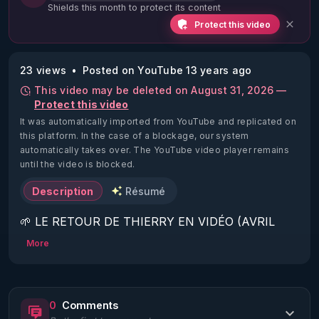
Shields this month to protect its content
Protect this video
23 views
Posted on YouTube 13 years ago
This video may be deleted on August 31, 2026 —
Protect this video
It was automatically imported from YouTube and replicated on
this platform.
In the case of a blockage, our system
automatically takes over. The YouTube video player remains
until the video is blocked.
Description
Résumé
🌱 LE RETOUR DE THIERRY EN VIDÉO (AVRIL 
2022)!

More
Découvrez la saison 2 des vidéos sur le nouveau 
https://www.rgnr.fr/presentation.html
0
Comments