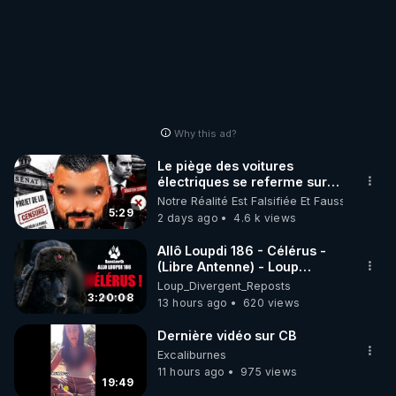
Why this ad?
Le piège des voitures
électriques se referme sur
les usagers !
Notre Réalité Est Falsifiée Et Fausse
5:29
2 days ago
4.6 k views
Allô Loupdi 186 - Célérus -
(Libre Antenne) - Loup
Divergent 2026.08.06
Loup_Divergent_Reposts
3:20:08
13 hours ago
620 views
Dernière vidéo sur CB
Excaliburnes
11 hours ago
975 views
19:49