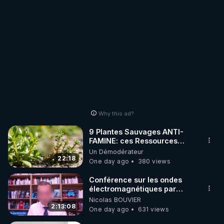
Why this ad?
9 Plantes Sauvages ANTI-
FAMINE: ces Ressources
NUTRITIVES&MéDICINALES"gratuite
Un Démodérateur
JARDIN&des Haies
22:18
One day ago
380 views
Conférence sur les ondes
électromagnétiques par
Grégoire Caustru et Bart de
Nicolas BOUVIER
Wever !
2:13:08
One day ago
631 views