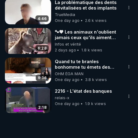
La problématique des dents
dévitalisées et des implants
TrueMedia
4:46
One day ago
2.6 k views
🐾💖 Les animaux n'oublient
jamais ceux qu'ils aiment…
🥹❤️
Infos et vérité
6:28
2 days ago
1.8 k views
Quand tu te branles
bonhomme tu émets des
ondes ils ont juste omis de
OHM ÉGA MAN
t'expliquer
9:36
One day ago
3.8 k views
2216 - L'état des banques
relais-x
One day ago
1.9 k views
2:18