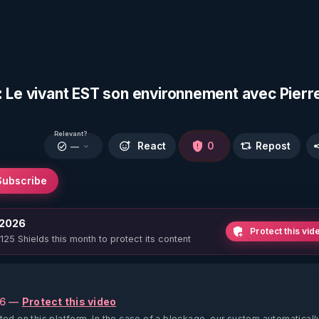
: Le vivant EST son environnement avec Pierr
Relevant?
React
0
Repost
—
Subscribe
 2026
Protect this vid
 125 Shields this month to protect its content
26 —
Protect this video
ted on this platform.
In the case of a blockage, our system automaticall