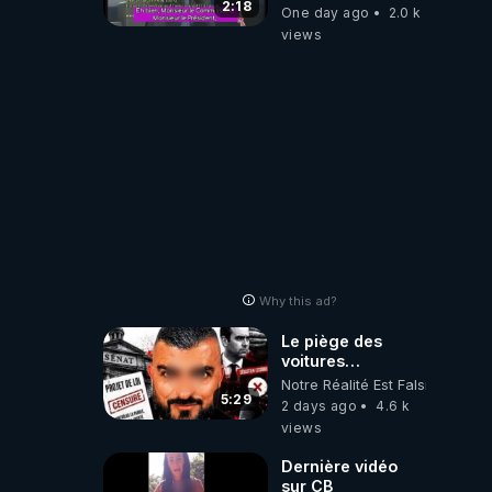
2:18
One day ago
2.0 k
views
Why this ad?
Le piège des
voitures
électriques se
Notre Réalité Est Falsifiée Et F
referme sur les
5:29
2 days ago
4.6 k
usagers !
views
Dernière vidéo
sur CB