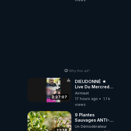
toute la France
Why this ad?
DIEUDONNÉ ★
Live Du Mercredi
5 Août 2026
Airmeet
2:27:07
17 hours ago
1.1 k
views
9 Plantes
Sauvages ANTI-
FAMINE: ces
Un Démodérateur
Ressources
22:18