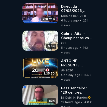
Direct du
07/08/2026,
présenté par
Nicolas BOUVIER
Nicolas BOUVIER
2:07:16
6 hours ago
221
views
Gabriel Attal -
Choupinet se voit
en haut de
CCH
l'affiche
6:44
5 hours ago
143
views
ANTOINE
PRÉSENTE
AH2020 LE LIVE
AH2020
20H ***DU
1:35:50
One day ago
5.4 k
06/08/2026***
views
Pass sanitaire :
126 centres
commerciaux
Ni Oubli Ni Pardon
concernés par
1:34
19 hours ago
4.0 k
l'obligation dans
views