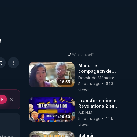
e
Why this ad?
Manu, le
compagnon de
Kyria, raconte sa
Devoir de Mémoire
garde à vue
16:55
5 hours ago
593
musclée.
views
PARTAGEZ!
eo
Transformation et
Révélations 2 sur
2 - live du
A.D.N.M
07/08/26
1:49:53
5 hours ago
1.1 k
views
Bulletin
y takes