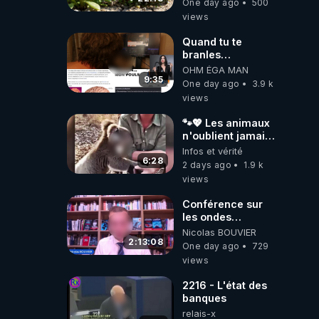
One day ago
500
NUTRITIVES&MéDICINALES
views
JARDIN&des
Haies
Quand tu te
branles
bonhomme tu
OHM ÉGA MAN
émets des ondes
9:35
One day ago
3.9 k
ils ont juste omis
views
de t'expliquer
🐾💖 Les animaux
n'oublient jamais
ceux qu'ils
Infos et vérité
aiment… 🥹❤️
6:28
2 days ago
1.9 k
views
Conférence sur
les ondes
électromagnétiques
Nicolas BOUVIER
par Grégoire
2:13:08
One day ago
729
Caustru et Bart de
views
Wever !
2216 - L'état des
banques
relais-x