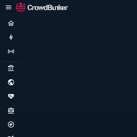
Current
Rushes
Live
Politics & institutions
World & geopolitics
Health, food & wellbeing
Society, justice & freedoms
Economy, environment & technology