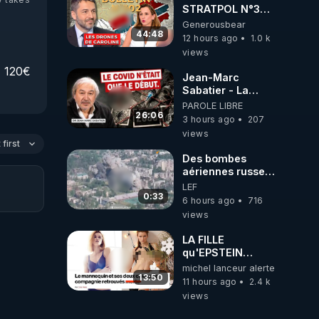
STRATPOL N°302.
Armée des
Generousbear
drones, MS-21 en
44:48
12 hours ago
1.0 k
série, missiles
views
coréens.
120€ 
07.08.2026.
Jean-Marc
Sabatier - La
Covid-19 n'a été
PAROLE LIBRE
que le début -
26:06
3 hours ago
207
L'ARN messager
views
jusqu où ira-t-il ?
first
Des bombes
aériennes russes
anéantissent les
LEF
centres de
0:33
6 hours ago
716
contrôle de
views
drones de 3
brigades
LA FILLE
ukrainienne
qu'EPSTEIN
VOULAIT CACHER
michel lanceur alerte
13:50
11 hours ago
2.4 k
views