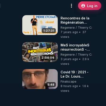
Log in
Rencontres de la
Régénération
2019 : Le vivant
Regenere / Thierry Casasnova
EST son
1:27:31
7 years ago
37
environnement
views
avec Pierre
Etchart (partie 2)
MeS incroyableS
résurrectionS -
Épisode 1
Regenere / Thierry Casasnova
2:06:06
3 years ago
2.9 k
views
Covid 19 : 2021 -
Le Dr. Louis
Fouché renverse
Finalscape
le plateau de
5:48
8 hours ago
1.6 k
CNews !
views