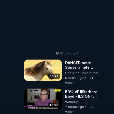
Why this ad?
DANGER notre
Souveraineté
Alimentaire est
Coeur de Savoie radioweb TV
attaqué...
13:21
5 hours ago
171
es 
views
50% VF🟩Barbara
Boyd - ILS ONT
MENTI SUR TOUT
WakeUp
-Jocelyne
15:56
e 
7 hours ago
373
Traduction
views