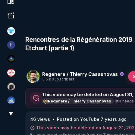
Science, history & spirituality
Culture, media & entertainment
A.D.N.M
Rencontres de la Régénération 2019 
F
Etchart (partie 1)
Finalscape
WakeUp
Regenere / Thierry Casasnovas
JSF - TV
3.5 k subscribers
Priscane
This video may be deleted on August 31,
still needs
Regenere / Thierry Casasnovas
PAROLE LIBRE
▼
View More
46 views
Posted on YouTube 7 years ago
This video may be deleted on August 31, 20
It was automatically imported from YouTube and replica