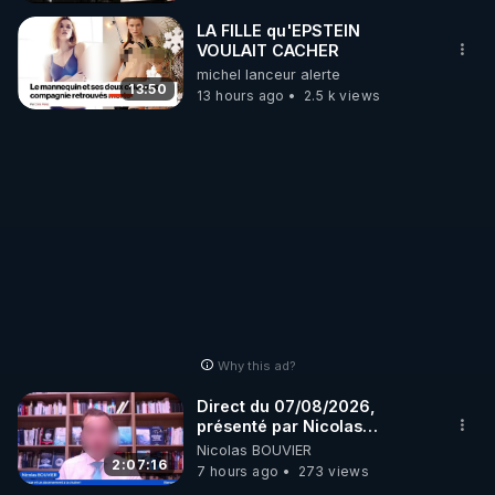
_________

LA FILLE qu'EPSTEIN
VOULAIT CACHER
michel lanceur alerte
LES CODES PROMO DES PARTENAIRES

13:50
13 hours ago
2.5 k views
▶ 10 % de réduction sur toute la boutique 
WARMCOOK (Kuvings) : 

Rendez-vous sur : 
http://rgnr.li/warmcook
 avec le 
code : REGENERE10

▶ 10 % de réduction sur une sélection de produits 
de la boutique VIDYA : 

Rendez-vous sur : 
http://rgnr.li/vidya
 avec le code : 
REGENERE10

Why this ad?
▶ 10 % de réduction sur les extracteurs de la 
Direct du 07/08/2026,
marque SANA : 

présenté par Nicolas
BOUVIER
Nicolas BOUVIER
Rendez-vous sur 
http://rgnr.li/lechoubrave
 avec le 
2:07:16
7 hours ago
273 views
code : REGENERE10
