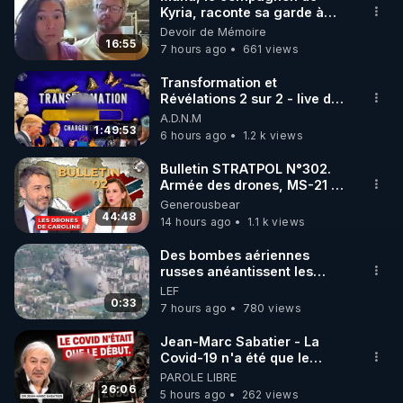
Kyria, raconte sa garde à
🌱 INSTAGRAM

vue musclée. PARTAGEZ!
Devoir de Mémoire
16:55
7 hours ago
661 views
https://www.instagram.com/rdlr_thierrycasasnovas/
http://rgnr.li/instagram
Transformation et
Révélations 2 sur 2 - live du
07/08/26
A.D.N.M
🌱 LA NEWSLETTER

1:49:53
6 hours ago
1.2 k views
Pour ne pas rater l’actualité RGNR (stages, 
Bulletin STRATPOL N°302.
Armée des drones, MS-21 en
http://rgnr.li/news
série, missiles coréens.
Generousbear
07.08.2026.
44:48
14 hours ago
1.1 k views
🌱 VIDÉOS NON CENSURÉES SUR ODYSEE 

Toutes les vidéos Youtube sont aussi sur la 
Des bombes aériennes
russes anéantissent les
centres de contrôle de
LEF
http://rgnr.li/odysee
drones de 3 brigades
0:33
7 hours ago
780 views
ukrainienne
🌱 LES STAGES EN PRÉSENTIEL

Jean-Marc Sabatier - La
Covid-19 n'a été que le
début - L'ARN messager
PAROLE LIBRE
http://rgnr.li/stages
jusqu où ira-t-il ?
26:06
5 hours ago
262 views