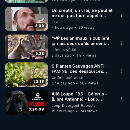
Un créatif, un vrai, ne peut et
ne doit pas faire appel à
l'intelligence artificielle
CCH
5:09
4 hours ago
30 views
🐾💖 Les animaux n'oublient
jamais ceux qu'ils aiment…
🥹❤️
Infos et vérité
6:28
2 days ago
1.9 k views
9 Plantes Sauvages ANTI-
FAMINE: ces Ressources
NUTRITIVES&MéDICINALES"gratuite
Un Démodérateur
JARDIN&des Haies
22:18
One day ago
509 views
Allô Loupdi 186 - Célérus -
(Libre Antenne) - Loup
Divergent 2026.08.06
Loup_Divergent_Reposts
3:20:08
19 hours ago
741 views