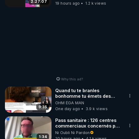
2:27:07
19 hours ago
1.2 k views
Why this ad?
Quand tu te branles
bonhomme tu émets des
ondes ils ont juste omis de
OHM ÉGA MAN
t'expliquer
9:35
One day ago
3.9 k views
Pass sanitaire : 126 centres
commerciaux concernés par
l'obligation dans toute la
Ni Oubli Ni Pardon
France
1:34
20 hours ago
4.1 k views