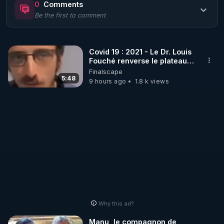
0
Comments
Be the first to comment
🌱 LE MAGAZINE RÉGÉNÈRE 

http://rgnr.li/ymag
Covid 19 : 2021 - Le Dr. Louis
Fouché renverse le plateau
🌱 LA BOUTIQUE DU MAGAZINE

de CNews !
Finalscape
Pour obtenir les anciens numéros que vous avez 
5:48
9 hours ago
1.8 k views
https://boutique.magazine-regenere.fr/
🌱 FIL TELEGRAM

Écoutez les podcasts gratuits de Thierry et les 
https://t.me/rgnr_fr
🌱 FACEBOOK

Why this ad?
http://rgnr.li/facebook
Manu, le compagnon de