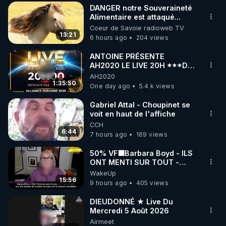
DANGER notre Souveraineté
▶ 30 jours gratuit sur l’application de méditation et 
Alimentaire est attaqué...
Coeur de Savoie radioweb TV
de bien-être ENVOL :

13:21
6 hours ago
204 views
Rendez-vous sur 
https://www.envol.app/code
 avec 
le code : REGENERE
ANTOINE PRÉSENTE
AH2020 LE LIVE 20H ***DU
06/08/2026***
AH2020
1:35:50
One day ago
5.4 k views
Gabriel Attal - Choupinet se
voit en haut de l'affiche
CCH
6:44
7 hours ago
169 views
50% VF🟩Barbara Boyd - ILS
ONT MENTI SUR TOUT -
Jocelyne Traduction
WakeUp
15:56
9 hours ago
405 views
DIEUDONNÉ ★ Live Du
Mercredi 5 Août 2026
Airmeet