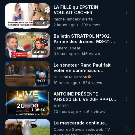
LA FILLE qu'EPSTEIN
VOULAIT CACHER
🌱 INSTAGRAM

michel lanceur alerte
13:50
2 hours ago
392 views
https://www.instagram.com/rdlr_thierrycasasnovas/
http://rgnr.li/instagram
Bulletin STRATPOL N°302.
Armée des drones, MS-21 en
série, missiles coréens.
Generousbear
🌱 LA NEWSLETTER

07.08.2026.
44:48
3 hours ago
146 views
Pour ne pas rater l’actualité RGNR (stages, 
Le sénateur Rand Paul fait
voter en commission
http://rgnr.li/news
l'outrage au Congrès contre
Ni Oubli Ni Pardon
Anthony Fauci
1:07
10 hours ago
824 views
🌱 VIDÉOS NON CENSURÉES SUR ODYSEE 

Toutes les vidéos Youtube sont aussi sur la 
ANTOINE PRÉSENTE
AH2020 LE LIVE 20H ***DU
06/08/2026***
AH2020
http://rgnr.li/odysee
1:35:50
20 hours ago
4.6 k views
🌱 LES STAGES EN PRÉSENTIEL

La mascarade continue...
Coeur de Savoie radioweb TV