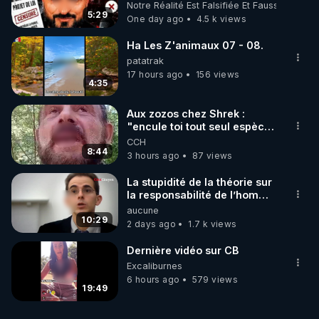
les usagers !
Notre Réalité Est Falsifiée Et Fausse
5:29
One day ago
4.5 k views
Ha Les Z'animaux 07 - 08.
patatrak
17 hours ago
156 views
4:35
Aux zozos chez Shrek :
"encule toi tout seul espèce
de mal polish"
CCH
8:44
3 hours ago
87 views
La stupidité de la théorie sur
la responsabilité de l’homme
concernant le dioxyde de
aucune
carbone.
10:29
2 days ago
1.7 k views
Dernière vidéo sur CB
Excaliburnes
6 hours ago
579 views
19:49