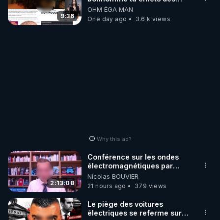
ondes ils ont juste omis de
OHM ÉGA MAN
t'expliquer
9:36
One day ago
3.6 k views
Why this ad?
Conférence sur les ondes
électromagnétiques par
Grégoire Caustru et Bart de
Nicolas BOUVIER
Wever !
2:13:08
21 hours ago
379 views
Le piège des voitures
électriques se referme sur