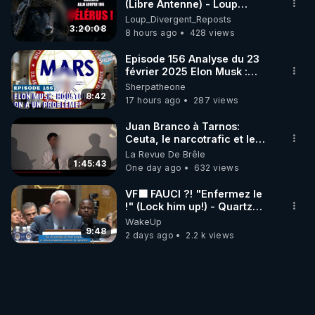
(Libre Antenne) - Loup
Divergent 2026.08.06
Loup_Divergent_Reposts
3:20:08
8 hours ago
428 views
Episode 156 Analyse du 23
février 2025 Elon Musk :
Houston , on a un problème !
Sherpatheone
8:42
17 hours ago
287 views
Juan Branco à Tarnos:
Ceuta, le narcotrafic et le
pouvoir en France
La Revue De Brêle
1:45:43
One day ago
632 views
VF🟩 FAUCI ?! "Enfermez le
!" (Lock him up!) - Quartz
Traduction
WakeUp
9:48
2 days ago
2.2 k views