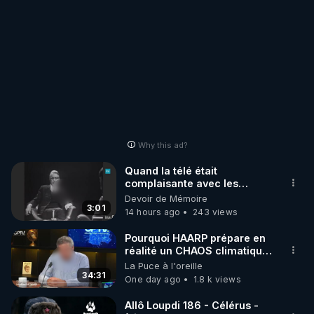
Why this ad?
Quand la télé était
complaisante avec les
pédophiles
Devoir de Mémoire
3:01
14 hours ago
243 views
Pourquoi HAARP prépare en
réalité un CHAOS climatique,
on répond
La Puce à l'oreille
34:31
One day ago
1.8 k views
Allô Loupdi 186 - Célérus -