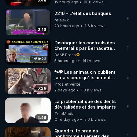
3:48
15 hours ago
808 views
code : REGENERE10

2216 - L'état des banques
▶ 30 jours gratuit sur l’application de méditation et 
relais-x
de bien-être ENVOL :

23 hours ago
1.6 k views
2:18
Rendez-vous sur 
https://www.envol.app/code
 avec 
le code : REGENERE
Distinguer les contrails des
chemtrails par Bernadette
Bihin
BAM! Press
1:59:23
5 hours ago
141 views
🐾💖 Les animaux n'oublient
jamais ceux qu'ils aiment…
🥹❤️
Infos et vérité
6:28
2 days ago
1.8 k views
La problématique des dents
dévitalisées et des implants
TrueMedia
4:46
One day ago
2.6 k views
Quand tu te branles
bonhomme tu émets des