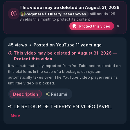
This video may be deleted on August 31, 2026
still needs 125
Regenere / Thierry Casasnovas
Shields this month to protect its content
Protect this video
45 views
Posted on YouTube 11 years ago
This video may be deleted on August 31, 2026 —
Protect this video
It was automatically imported from YouTube and replicated on
this platform.
In the case of a blockage, our system
automatically takes over. The YouTube video player remains
until the video is blocked.
Description
Résumé
🌱 LE RETOUR DE THIERRY EN VIDÉO (AVRIL 
2022)!

More
Découvrez la saison 2 des vidéos sur le nouveau 