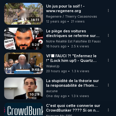
Un jus pour la soif ! -
www.regenere.org
🌱 INSTAGRAM

Regenere / Thierry Casasnovas
16:11
12 years ago
21 views
https://www.instagram.com/rdlr_thierrycasasnovas/
http://rgnr.li/instagram
Le piège des voitures
électriques se referme sur
les usagers !
Notre Réalité Est Falsifiée Et Fausse
🌱 LA NEWSLETTER

5:29
16 hours ago
2.5 k views
Pour ne pas rater l’actualité RGNR (stages, 
VF🟩 FAUCI ?! "Enfermez le
!" (Lock him up!) - Quartz
http://rgnr.li/news
Traduction
WakeUp
9:48
20 hours ago
1.3 k views
🌱 VIDÉOS NON CENSURÉES SUR ODYSEE 

Toutes les vidéos Youtube sont aussi sur la 
La stupidité de la théorie sur
la responsabilité de l’homme
concernant le dioxyde de
aucune
http://rgnr.li/odysee
carbone.
10:29
One day ago
1.3 k views
🌱 LES STAGES EN PRÉSENTIEL

C'est quoi cette connerie sur
CrowdBunker ???? Si on ne
peut plus publier, c'est un
Kearunn Mc EIRE