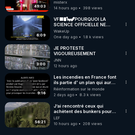
misterx
49:03
14 hours ago
398 views
VF🟩🛢🦕🦖POURQUOI LA
SCIENCE OFFICIELLE NE
CONNAÎT-ELLE PAS LA VRAIE
WakeUp
ORIGINE DU PÉTROL -
6:09
One day ago
1.8 k views
Jocelyne Tr
JE PROTESTE
VIGOUREUSEMENT
JNN
3:00
12 hours ago
Les incendies en France font
ils partie d' un plan qui aurait
débuté le 11 septembre 2001
Réinformation sur le monde
?
9:16
2 days ago
8.3 k views
J’ai rencontré ceux qui
achètent des bunkers pour
survivre à la fin du monde
LEF
56:21
10 hours ago
208 views