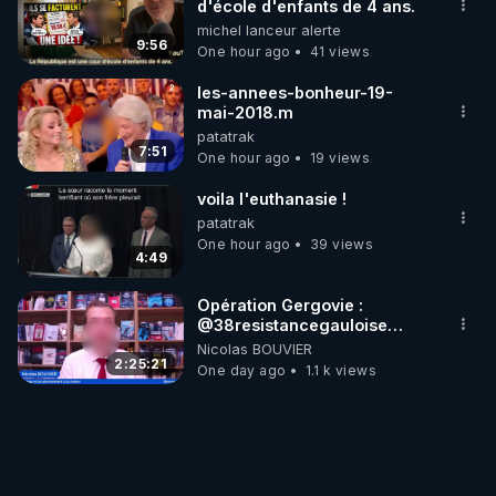
d'école d'enfants de 4 ans.
chaine et mon travail sont
michel lanceur alerte
gratuits. Je préfère la voir
9:56
One hour ago
41 views
mourir que de voir mes
abonnés(es) payer.
les-annees-bonheur-19-
CrowdBunker s'est tiré une
mai-2018.m
balle dans le pied sans nos
patatrak
chaines CrowdBunker n'est
7:51
plus rien. Migrez vers les
One hour ago
19 views
autres sites comme "VK, X,
Odysee, et Tik-Tok", je vous
voila l'euthanasie !
mettrai les liens en
patatrak
commentaires. Bisous la
One hour ago
39 views
famille.
4:49
Opération Gergovie :
‪@38resistancegauloise‬
‪@MarionSigautOfficiel‬
Nicolas BOUVIER
‪@gladysriifard5710‬ Laëtitia
2:25:21
One day ago
1.1 k views