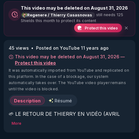
This video may be deleted on August 31, 2026
still needs 125
Regenere / Thierry Casasnovas
Shields this month to protect its content
Protect this video
45 views
Posted on YouTube 11 years ago
This video may be deleted on August 31, 2026 —
Protect this video
It was automatically imported from YouTube and replicated on
this platform.
In the case of a blockage, our system
automatically takes over. The YouTube video player remains
until the video is blocked.
Description
Résumé
🌱 LE RETOUR DE THIERRY EN VIDÉO (AVRIL 
2022)!

More
Découvrez la saison 2 des vidéos sur le nouveau 