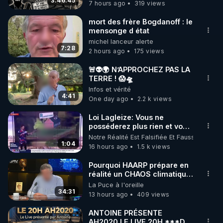
3:46:45
7 hours ago
319 views
code : REGENERE10

mort des frère Bogdanoff : le
▶ 30 jours gratuit sur l’application de méditation et 
mensonge d état
michel lanceur alerte
de bien-être ENVOL :

7:28
2 hours ago
175 views
Rendez-vous sur 
https://www.envol.app/code
 avec 
le code : REGENERE
🚨👽🌍 N’APPROCHEZ PAS LA
TERRE ! 😱🛸
Infos et vérité
4:41
One day ago
2.2 k views
Loi Lagleize: Vous ne
posséderez plus rien et vous
serez heureux !
Notre Réalité Est Falsifiée Et Fausse
1:04
16 hours ago
1.5 k views
Pourquoi HAARP prépare en
réalité un CHAOS climatique,
on répond
La Puce à l'oreille
34:31
13 hours ago
409 views
ANTOINE PRÉSENTE
AH2020 LE LIVE 20H ***DU