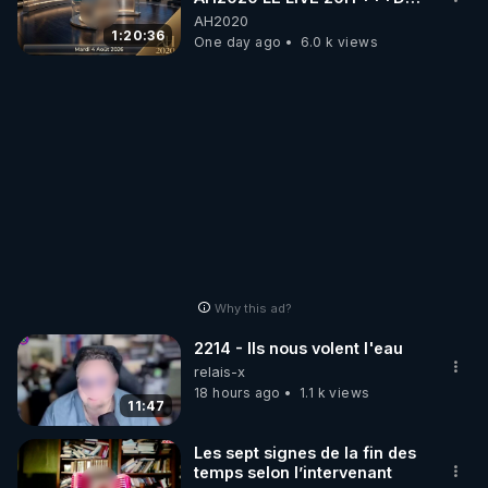
04/08/2026*** 📷LE
AH2020
GRAND RÉVEIL EST EN
1:20:36
One day ago
6.0 k views
MARCHE 📷
Why this ad?
2214 - Ils nous volent l'eau
relais-x
18 hours ago
1.1 k views
11:47
Les sept signes de la fin des
temps selon l’intervenant