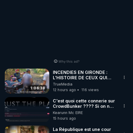
Why this ad?
INCENDIES EN GIRONDE :
L'HISTOIRE DE CEUX QUI
SONT RESTÉS
TrueMedia
1:06:38
12 hours ago
116 views
C'est quoi cette connerie sur
CrowdBunker ???? Si on ne
peut plus publier, c'est un
Kearunn Mc EIRE
peu de la censure. Ne payez
15 hours ago
pas les boucliers pour voir
mes vidéos, c'est une
La République est une cour
arnaque parce que ma