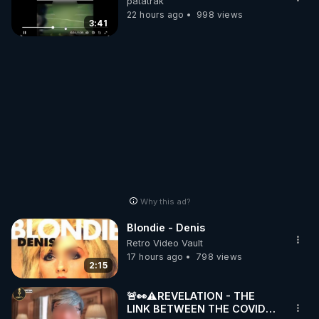
patatrak
22 hours ago
998 views
3:41
Why this ad?
Blondie - Denis
Retro Video Vault
17 hours ago
798 views
2:15
🚨👀⚠️REVELATION - THE
LINK BETWEEN THE COVID