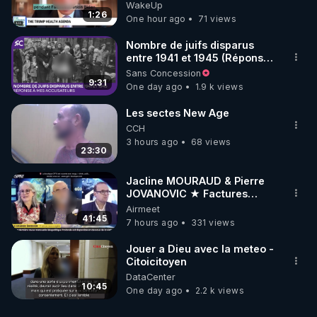
VACCINE AND CANCER -LIEN
WakeUp
VACCIN COVID ET CANCER
1:26
One hour ago
71 views
Nombre de juifs disparus
entre 1941 et 1945 (Réponse
à mes accusateurs)
Sans Concession
9:31
One day ago
1.9 k views
Les sectes New Age
CCH
3 hours ago
68 views
23:30
Jacline MOURAUD & Pierre
JOVANOVIC ★ Factures
Impayées : Où Est Passé Le
Airmeet
Pognon ?
41:45
7 hours ago
331 views
Jouer a Dieu avec la meteo -
Citoicitoyen
DataCenter
10:45
One day ago
2.2 k views