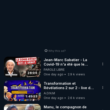
Why this ad?
Jean-Marc Sabatier - La
Covid-19 n'a été que le
début - L'ARNm & l'ARNm-aa
PAROLE LIBRE
jusqu où auront-t-il ?
26:06
One day ago
2.9 k views
Transformation et
Révélations 2 sur 2 - live du
07/08/26
A.D.N.M
1:49:53
One day ago
2.6 k views
Manu, le compagnon de