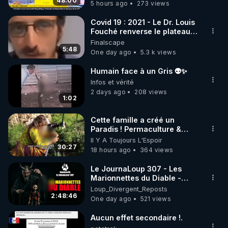
48:00
5 hours ago
273 views
code : REGENERE10

Covid 19 : 2021 - Le Dr. Louis
▶ 30 jours gratuit sur l’application de méditation et 
Fouché renverse le plateau
de CNews !
Finalscape
de bien-être ENVOL :

5:48
One day ago
5.3 k views
Rendez-vous sur 
https://www.envol.app/code
 avec 
le code : REGENERE
Humain face à un Gris 👽✨
Infos et vérité
2 days ago
208 views
1:02
Cette famille a créé un
Paradis ! Permaculture &
Autonomie
Il Y A Toujours L'Espoir
30:27
18 hours ago
364 views
Le JournaLoup 307 - Les
Marionnettes du Diable -
Loup Divergent 2026.08.07
Loup_Divergent_Reposts
2:48:46
One day ago
521 views
Aucun effet secondaire !.