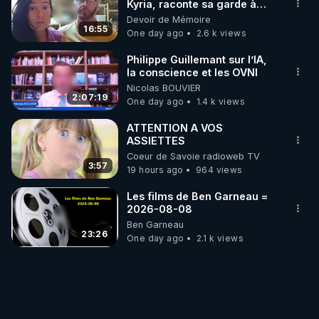
Kyria, raconte sa garde à
vue musclée. PARTAGEZ!
Devoir de Mémoire
16:55
One day ago
2.6 k views
Philippe Guillemant sur l’IA,
la conscience et les OVNI
Nicolas BOUVIER
2:07:19
One day ago
1.4 k views
ATTENTION A VOS
ASSIETTES
Coeur de Savoie radioweb TV
3:57
19 hours ago
964 views
Les films de Ben Garneau =
2026-08-08
Ben Garneau
23:26
One day ago
2.1 k views