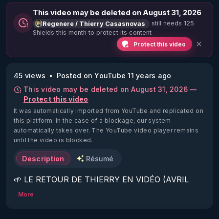
This video may be deleted on August 31, 2026
still needs 125
Regenere / Thierry Casasnovas
Shields this month to protect its content
Protect this video
45 views
Posted on YouTube 11 years ago
This video may be deleted on August 31, 2026 —
Protect this video
It was automatically imported from YouTube and replicated on
this platform.
In the case of a blockage, our system
automatically takes over. The YouTube video player remains
until the video is blocked.
Description
Résumé
🌱 LE RETOUR DE THIERRY EN VIDÉO (AVRIL 
2022)!

More
Découvrez la saison 2 des vidéos sur le nouveau 