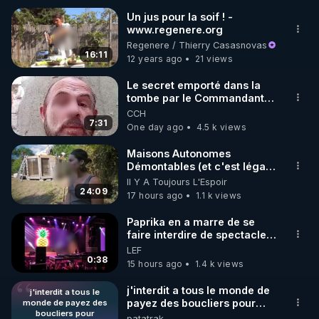
Un jus pour la soif ! -
www.regenere.org
🌱 INSTAGRAM

Regenere / Thierry Casasnovas
16:11
12 years ago
21 views
https://www.instagram.com/rdlr_thierrycasasnovas/
http://rgnr.li/instagram
Le secret emporté dans la
tombe par le Commandant
Cousteau le 25 juin 1997
CCH
🌱 LA NEWSLETTER

7:31
One day ago
4.5 k views
Pour ne pas rater l’actualité RGNR (stages, 
Maisons Autonomes
Démontables (et c'est légal).
http://rgnr.li/news
Visite éco village en
Il Y A Toujours L'Espoir
Bretagne
24:09
17 hours ago
1.1 k views
🌱 VIDÉOS NON CENSURÉES SUR ODYSEE 

Toutes les vidéos Youtube sont aussi sur la 
Paprika en a marre de se
faire interdire de spectacle.
Elle décide donc de devenir
LEF
http://rgnr.li/odysee
DJ !
0:38
15 hours ago
1.4 k views
🌱 LES STAGES EN PRÉSENTIEL

j'interdit a tous le monde de
j'interdit a tous le
payez des boucliers pour
monde de payez des
boucliers pour
regardez mes publications
patatrak