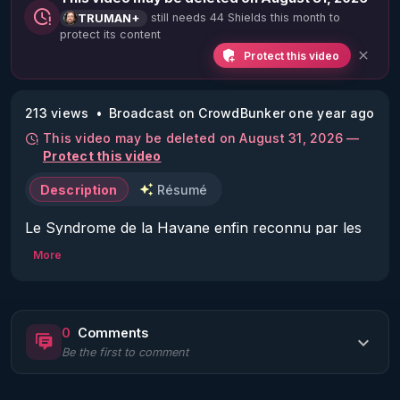
still needs 44 Shields this month to
TRUMAN+
protect its content
Protect this video
213 views
Broadcast on CrowdBunker one year ago
This video may be deleted on August 31, 2026 —
Protect this video
Description
Résumé
Le Syndrome de la Havane enfin reconnu par les 
More
https://x.com/C__Herridge/status/19146893691573
49784
0
Comments
Be the first to comment