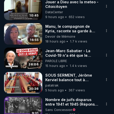
Jouer a Dieu avec la meteo -
Citoicitoyen
DataCenter
10:45
9 hours ago
652 views
Manu, le compagnon de
Kyria, raconte sa garde à
vue musclée. PARTAGEZ!
Devoir de Mémoire
16:55
18 hours ago
1.7 k views
Jean-Marc Sabatier - La
Covid-19 n'a été que le
début - L'ARNm & l'ARNm-aa
PAROLE LIBRE
jusqu où auront-t-il ?
26:06
15 hours ago
1.4 k views
SOUS SERMENT, Jérôme
Kerviel balance tout à
l'Assemblée !
patatrak
30:36
5 hours ago
367 views
Nombre de juifs disparus
entre 1941 et 1945 (Réponse
à mes accusateurs)
Sans Concession
9:31