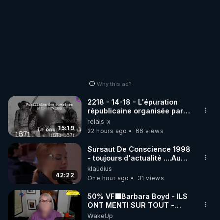
Why this ad?
2218 - 14-18 - L'épuration
républicaine organisée par
les frères de la truelle
relais-x
15:19
22 hours ago
66 views
Sursaut De Conscience 1998
- toujours d'actualité ....Au
Dela Du Réel
klaudius
42:22
One hour ago
31 views
50% VF🟩Barbara Boyd - ILS
ONT MENTI SUR TOUT -
Jocelyne Traduction
WakeUp