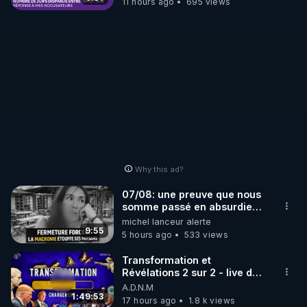
11 hours ago
695 views
Why this ad?
07/08: une preuve que nous
somme passé en absurdie
une dictature qui veut faire
michel lanceur alerte
taire ses opposant !
9:55
5 hours ago
533 views
Transformation et
Révélations 2 sur 2 - live du
07/08/26
A.D.N.M
1:49:53
17 hours ago
1.8 k views