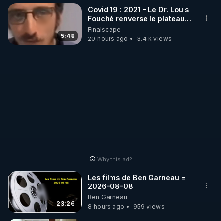
Covid 19 : 2021 - Le Dr. Louis
Fouché renverse le plateau
de CNews !
Finalscape
5:48
20 hours ago
3.4 k views
Why this ad?
Les films de Ben Garneau =
2026-08-08
Ben Garneau
23:26
8 hours ago
959 views