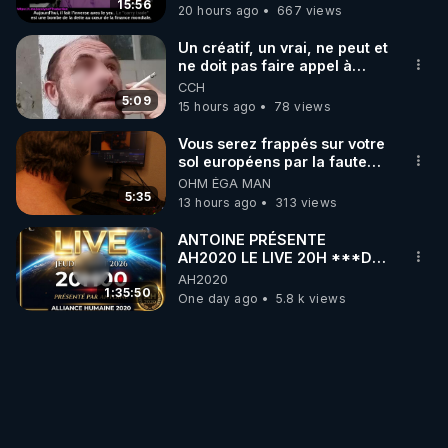
15:56
20 hours ago
667 views
Un créatif, un vrai, ne peut et
ne doit pas faire appel à
l'intelligence artificielle
CCH
5:09
15 hours ago
78 views
Vous serez frappés sur votre
sol européens par la faute
des dirigeants qui s'en
OHM ÉGA MAN
mettent dans le nez
5:35
13 hours ago
313 views
ANTOINE PRÉSENTE
AH2020 LE LIVE 20H ***DU
06/08/2026***
AH2020
1:35:50
One day ago
5.8 k views