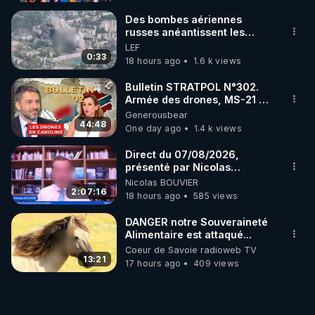
Des bombes aériennes
russes anéantissent les
centres de contrôle de
LEF
drones de 3 brigades
0:33
18 hours ago
1.6 k views
ukrainienne
Bulletin STRATPOL N°302.
Armée des drones, MS-21 en
série, missiles coréens.
Generousbear
07.08.2026.
44:48
One day ago
1.4 k views
Direct du 07/08/2026,
présenté par Nicolas
BOUVIER
Nicolas BOUVIER
2:07:16
18 hours ago
585 views
DANGER notre Souveraineté
Alimentaire est attaqué...
Coeur de Savoie radioweb TV
13:21
17 hours ago
409 views