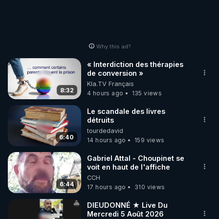
Why this ad?
« Interdiction des thérapies
de conversion »
Kla.TV Français
8:32
4 hours ago
135 views
Le scandale des livres
détruits
tourdedavid
6:40
14 hours ago
159 views
Gabriel Attal - Choupinet se
voit en haut de l'affiche
CCH
6:44
17 hours ago
310 views
DIEUDONNÉ ★ Live Du
Mercredi 5 Août 2026