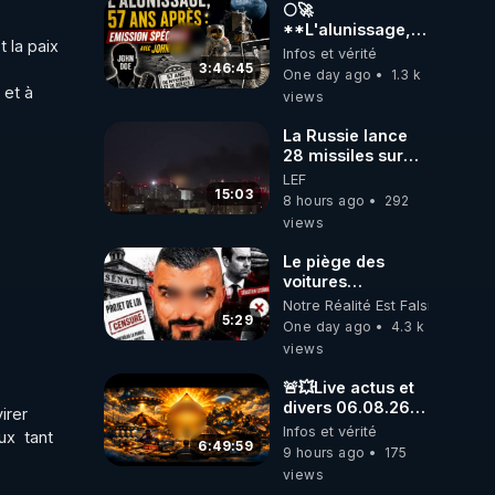
🌕🚀
**L'alunissage,
la paix 
57 ans après :
Infos et vérité
Émission spéciale
3:46:45
One day ago
1.3 k
avec John Doe
et à 
views
!** 👨 🚀✨
La Russie lance
28 missiles sur
Kiev, l'attaque
LEF
révèle la faiblesse
15:03
8 hours ago
292
de Kiev
views
Le piège des
voitures
électriques se
Notre Réalité Est Falsifiée Et F
referme sur les
5:29
One day ago
4.3 k
usagers !
views
🚨💥Live actus et
divers 06.08.26💥
rer 
🚨
Infos et vérité
  tant 
6:49:59
9 hours ago
175
views