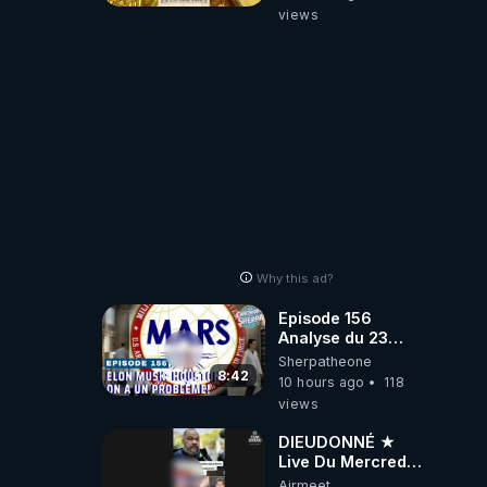
views
Why this ad?
Episode 156
Analyse du 23
février 2025 Elon
Sherpatheone
Musk : Houston ,
8:42
10 hours ago
118
on a un problème
views
!
DIEUDONNÉ ★
Live Du Mercredi
5 Août 2026
Airmeet