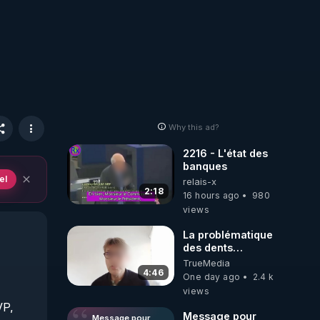
Why this ad?
2216 - L'état des
banques
el
relais-x
2:18
16 hours ago
980
views
La problématique
des dents
dévitalisées et
TrueMedia
des implants
4:46
One day ago
2.4 k
views
P, 
Message pour
Message pour