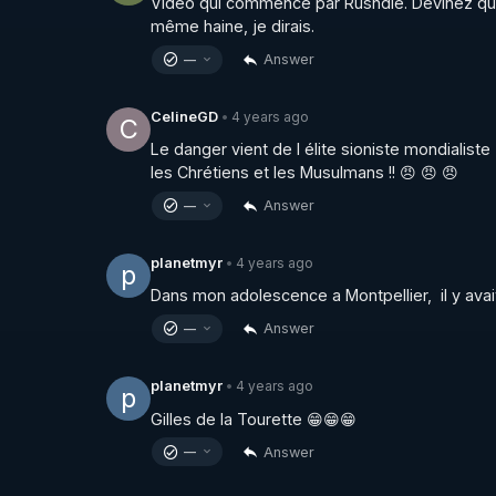
Vidéo qui commence par Rushdie. Devinez quoi
même haine, je dirais.
https://discord.com/invite/NxegtRGuv5
Answer
—
Pour nous aider techniquement : contact@leli
4 years ago
CelineGD
•
Dons pour nous soutenir :

C
Le danger vient de l élite sioniste mondialiste
les Chrétiens et les Musulmans !! 😠 😠 😠
https://www.paypal.com/paypalme/LLPADSL
Answer
—
4 years ago
planetmyr
•
p
https://fr.tipeee.com/salim-laibi-le-libre-pense
Dans mon adolescence a Montpellier,  il y avait
Answer
—
https://adsl.lelibrepenseur.org/
4 years ago
planetmyr
•
p
Pour suivre nos travaux :

Gilles de la Tourette 😁😁😁
Answer
—
https://www.lelibrepenseur.org/