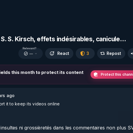
S. S. Kirsch, effets indésirables, canicule...
Relevant?
React
3
Repost
—
ields this month to protect its content
Protect this chann
ars ago
t it to keep its videos online
nsultes ni grossièretés dans les commentaires non plus SV