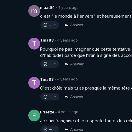
4 years ago
maat64
•
m
c'est "le monde à l'envers" et heureusement vou
Answer
—
4 years ago
Tina83
•
T
Pourquoi ne pas imaginer que cette tentative 
d'habitude) parce que l'Iran à signé des accor
Answer
—
4 years ago
Tina83
•
T
C'est drôle mais tu as presque la même tête que
Answer
—
4 years ago
Frisette
•
F
Je suis française et je respecte toutes les rel
Answer
—