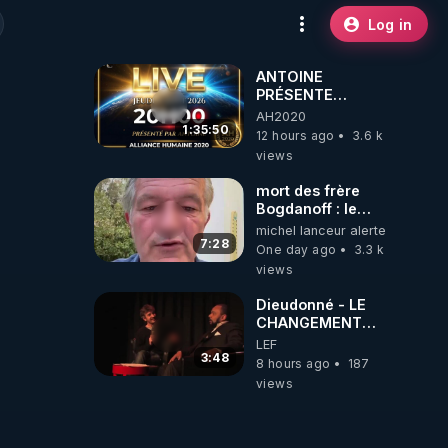
Log in
ANTOINE
PRÉSENTE
AH2020 LE LIVE
AH2020
20H ***DU
1:35:50
12 hours ago
3.6 k
06/08/2026***
views
mort des frère
Bogdanoff : le
mensonge d état
michel lanceur alerte
7:28
One day ago
3.3 k
views
Dieudonné - LE
CHANGEMENT
C'EST
LEF
MAINTENANT
3:48
8 hours ago
187
views