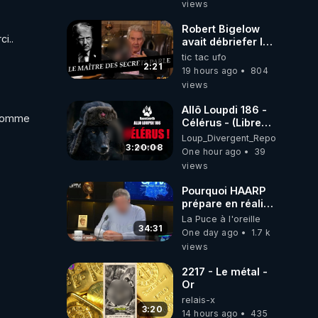
views
Robert Bigelow
i..
avait débriefer le
pédophile
tic tac ufo
génocidaire de
2:21
19 hours ago
804
donald j trump
views
Allô Loupdi 186 -
(comme 
Célérus - (Libre
Antenne) - Loup
Loup_Divergent_Reposts
Divergent
3:20:08
One hour ago
39
2026.08.06
views
Pourquoi HAARP
prépare en réalité
un CHAOS
La Puce à l'oreille
climatique, on
34:31
One day ago
1.7 k
répond
views
2217 - Le métal -
Or
relais-x
3:20
14 hours ago
435