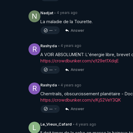
4 years ago
Nadjat
•
N
La maladie de la Tourette.
Answer
—
4 years ago
Rashyda
•
R
https://crowdbunker.com/v/t29et1XdqE
Answer
—
4 years ago
Rashyda
•
R
https://crowdbunker.com/v/KjS2VeY3QK
Answer
—
4 years ago
Le_Vieux_Cafard
•
L
Il doit taper de la coke en masse le haineux to