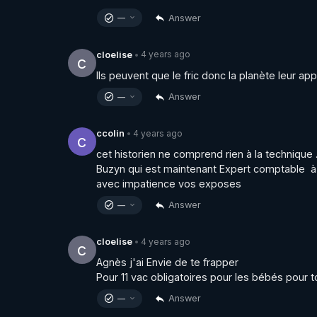
Answer
—
4 years ago
cloelise
•
c
Ils peuvent que le fric donc la planète leur app
Answer
—
4 years ago
ccolin
•
c
cet historien ne comprend rien à la technique .
Buzyn qui est maintenant Expert comptable  à l
avec impatience vos exposes
Answer
—
4 years ago
cloelise
•
c
Agnès j'ai Envie de te frapper

Pour 11 vac obligatoires pour les bébés pour to
Answer
—