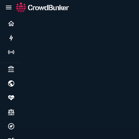
Current
Rushes
Live
Politics & institutions
World & geopolitics
Health, food & wellbeing
Society, justice & freedoms
Economy, environment & technology