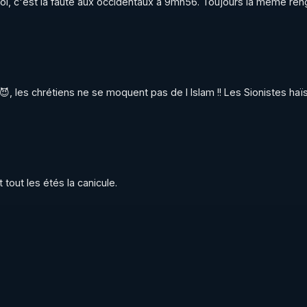
, c'est la faute aux occidentaux à 9mn56. Toujours la même renga
brepenseur.org

 😈, les chrétiens ne se moquent pas de l Islam !! Les Sionistes haïs
ur
 tout les étés la canicule.