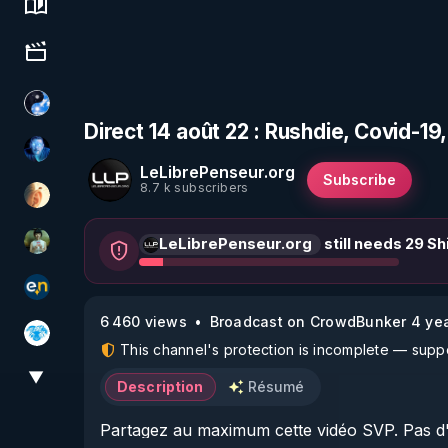
Science, history & spirituality
Culture, media & entertainment
Chercheur de vérité
Direct 14 août 22 : Rushdie, Covid-19, 
AH2020
LeLibrePenseur.org
Subscribe
8.7 k subscribers
La Puce à l'oreille
LeLibrePenseur.org
still needs 29 Sh
Sonmi-877
essentiel.news
6 460 views
Broadcast on CrowdBunker 4 ye
A.D.N.M
This channel's protection is incomplete — suppor
▼
View More
Description
Résumé
Partagez au maximum cette vidéo SVP. Pas d'i