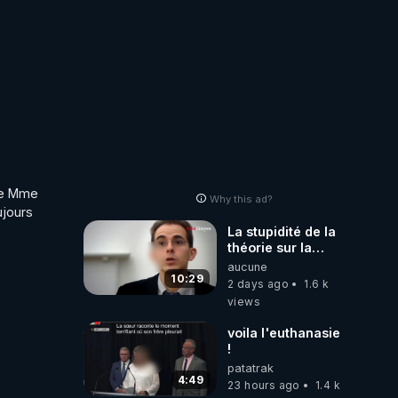
me Mme 
Why this ad?
jours 
La stupidité de la
théorie sur la
responsabilité de
aucune
l’homme
10:29
2 days ago
1.6 k
concernant le
views
dioxyde de
carbone.
voila l'euthanasie
!
patatrak
4:49
23 hours ago
1.4 k