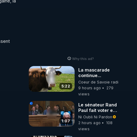
ine, la 
sent 
Why this ad?
La mascarade
continue...
Coeur de Savoie radioweb TV
5:22
9 hours ago
279
views
Le sénateur Rand
Paul fait voter en
commission
Ni Oubli Ni Pardon
l'outrage au
1:07
2 hours ago
108
Congrès contre
views
Anthony Fauci