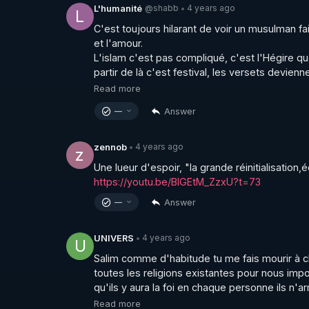
@shabb
4 years ago
L'humanité
•
L
C'est toujours hilarant de voir un musulman fa
et l'amour.

https://www.editionsfiatlux.com/
L'islam c'est pas compliqué, c'est l'Hégire qu
partir de là c'est festival, les versets devienne
Read more
https://www.facebook.com/LeLibrePenseur.o
Answer
—
4 years ago
zennob
•
z
https://youtu.be/BlGEtM_ZzxU?t=73
Answer
—
4 years ago
UNIVERS
•
U
Salim comme d'habitude tu me fais mourir à cha
toutes les religions existantes pour nous imp
qu'ils y aura la foi en chaque personne ils n'arr
Read more