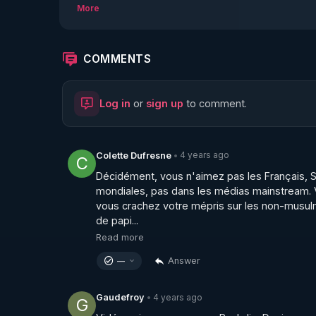
notre monde a besoin de plus de Bienveillance e
More
https://rumble.com/user/SalimLaibiLLP
COMMENTS
Log in
or
sign up
to comment.
https://paypal.me/SalimLaibiLLP?locale.x=fr_
Par avance merci.

4 years ago
Colette Dufresne
•
C
Décidément, vous n'aimez pas les Français, S
https://t.me/Salim_Laibi_LLP
mondiales, pas dans les médias mainstream. Vo
vous crachez votre mépris sur les non-musulma
de papi...
Read more
https://www.twitch.tv/salim_laibi_llp
Answer
—
https://odysee.com/@LeLibrePenseur.org:2
4 years ago
Gaudefroy
•
G