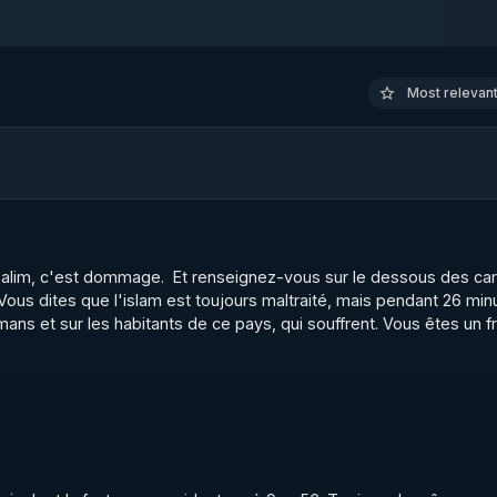
t de Fraternité. :)

Most relevant 
FR
alim, c'est dommage.  Et renseignez-vous sur le dessous des car
us dites que l'islam est toujours maltraité, mais pendant 26 minu
ns et sur les habitants de ce pays, qui souffrent. Vous êtes un fr