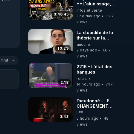
**L'alunissage,
57 ans après :
Infos et vérité
Émission spéciale
3:46:45
One day ago
1.2 k
avec John Doe
views
!** 👨 🚀✨
La stupidité de la
théorie sur la
responsabilité de
aucune
l’homme
10:29
2 days ago
1.6 k
concernant le
views
dioxyde de
first
carbone.
2216 - L'état des
banques
relais-x
2:18
14 hours ago
747
views
Dieudonné - LE
CHANGEMENT
C'EST
LEF
MAINTENANT
3:48
5 hours ago
48
views