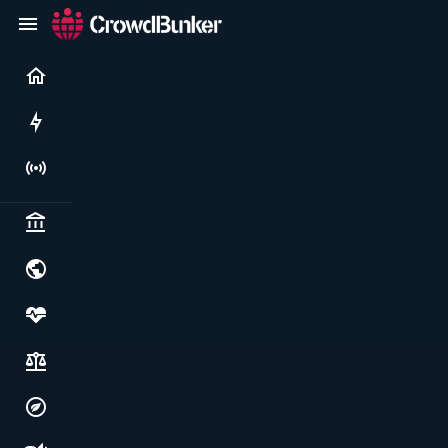
Current
Rushes
Live
Politics & institutions
World & geopolitics
Health, food & wellbeing
Society, justice & freedoms
Economy, environment & technology