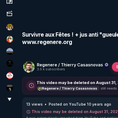
Science, history & spirituality
Culture, media & entertainment
Textes Sacrés & Maîtres Spirituels
Survivre aux Fêtes ! + jus anti "gueul
www.regenere.org
L'autre son de cloche
michel lanceur alerte
Regenere / Thierry Casasnovas
La vérité
3.5 k subscribers
JSF - TV
This video may be deleted on August 31,
still needs
Regenere / Thierry Casasnovas
Infos et vérité
▼
View More
13 views
Posted on YouTube 10 years ago
This video may be deleted on August 31, 20
It was automatically imported from YouTube and replica