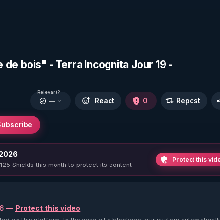
e de bois" - Terra Incognita Jour 19 -
Relevant?
React
0
Repost
—
Subscribe
 2026
Protect this vid
 125 Shields this month to protect its content
26 —
Protect this video
ted on this platform.
In the case of a blockage, our system automaticall