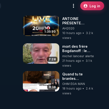
Log in
ANTOINE
PRÉSENTE
AH2020 LE LIVE
AH2020
20H ***DU
1:35:50
10 hours ago
3.2 k
06/08/2026***
views
mort des frère
Bogdanoff : le
mensonge d état
michel lanceur alerte
7:28
21 hours ago
3.1 k
views
Quand tu te
branles
bonhomme tu
OHM ÉGA MAN
émets des ondes
9:36
18 hours ago
2.4 k
ils ont juste omis
views
de t'expliquer