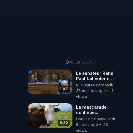
Why this ad?
Le sénateur Rand
Paul fait voter en
commission
Ni Oubli Ni Pardon
l'outrage au
1:07
33 minutes ago
11
Congrès contre
views
Anthony Fauci
La mascarade
continue...
Coeur de Savoie radioweb TV
5:22
6 hours ago
90
views