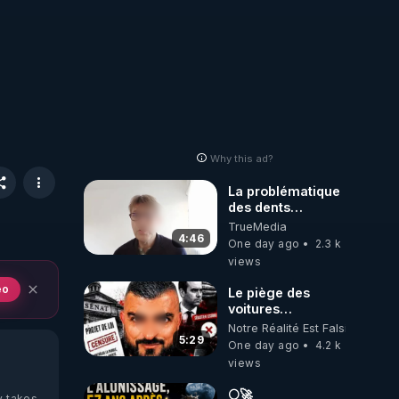
Why this ad?
La problématique
des dents
dévitalisées et
TrueMedia
des implants
4:46
One day ago
2.3 k
views
eo
Le piège des
voitures
électriques se
Notre Réalité Est Falsifiée Et F
referme sur les
5:29
One day ago
4.2 k
usagers !
views
🌕🚀
y takes