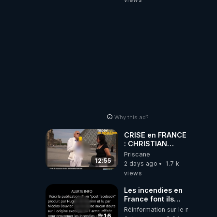
Why this ad?
CRISE en FRANCE
: CHRISTIAN
COTTEN FAIT une
Priscane
étrange
12:55
2 days ago
1.7 k
découverte
views
Les incendies en
France font ils
partie d' un plan
Réinformation sur le monde
qui aurait débuté
9:16