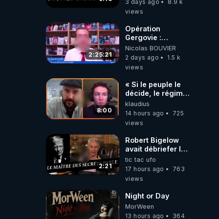
3 days ago
8.9 k
le 11 septembre
views
2001 ?
Opération
Gergovie :
‪@38resistancegauloise‬
Nicolas BOUVIER
‪@MarionSigautOfficiel‬
2:25:21
2 days ago
1.5 k
‪@gladysriifard5710‬
views
Laëtitia
« Si le peuple le
décide, le régime
peut tomber
klaudius
demain ! »
8:00
14 hours ago
725
views
Robert Bigelow
avait débriefer le
pédophile
tic tac ufo
génocidaire de
2:21
17 hours ago
763
donald j trump
views
Night or Day
MorWeen
13 hours ago
364