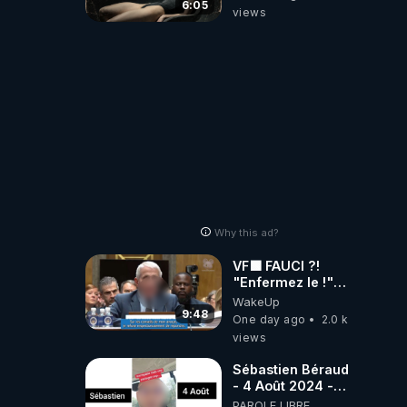
6:05
views
Why this ad?
VF🟩 FAUCI ?!
"Enfermez le !"
(Lock him up!) -
WakeUp
Quartz Traduction
9:48
One day ago
2.0 k
views
Sébastien Béraud
- 4 Août 2024 -
Incroyable mais
PAROLE LIBRE