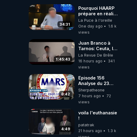
Pourquoi HAARP
prépare en réalité
un CHAOS
La Puce à l'oreille
climatique, on
34:31
One day ago
1.6 k
répond
views
Juan Branco à
Tarnos: Ceuta, le
narcotrafic et le
La Revue De Brêle
pouvoir en France
1:45:43
16 hours ago
341
views
Episode 156
Analyse du 23
février 2025 Elon
Sherpatheone
Musk : Houston ,
8:42
7 hours ago
72
on a un problème
views
!
voila l'euthanasie
!
patatrak
4:49
21 hours ago
1.3 k
views