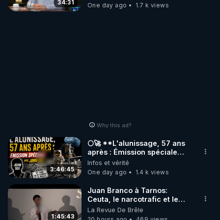
34:31
One day ago
1.7 k views
Why this ad?
🌕🚀 **L'alunissage, 57 ans
après : Émission spéciale
avec John Doe !** 👨 🚀✨
Infos et vérité
3:46:45
One day ago
1.4 k views
Juan Branco à Tarnos:
Ceuta, le narcotrafic et le
pouvoir en France
La Revue De Brêle
1:45:43
20 hours ago
469 views