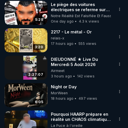
Le piège des voitures
▶ 30 jours gratuit sur l’application de méditation et 
électriques se referme sur
les usagers !
Notre Réalité Est Falsifiée Et Fausse
de bien-être ENVOL :

5:29
One day ago
4.3 k views
Rendez-vous sur 
https://www.envol.app/code
 avec 
le code : REGENERE
2217 - Le métal - Or
relais-x
17 hours ago
555 views
3:20
DIEUDONNÉ ★ Live Du
Mercredi 5 Août 2026
Airmeet
2:27:07
3 hours ago
142 views
Night or Day
MorWeen
18 hours ago
497 views
6:05
Pourquoi HAARP prépare en
réalité un CHAOS climatique,
on répond
La Puce à l'oreille