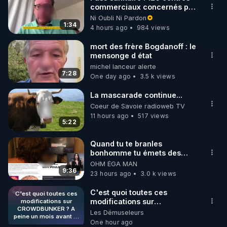
commerciaux concernés par
🌱 INSTAGRAM

l'obligation dans toute la
Ni Oubli Ni Pardon
France
1:34
4 hours ago
984 views
https://www.instagram.com/rdlr_thierrycasasnovas/
http://rgnr.li/instagram
mort des frère Bogdanoff : le
mensonge d état
michel lanceur alerte
🌱 LA NEWSLETTER

7:28
One day ago
3.5 k views
Pour ne pas rater l’actualité RGNR (stages, 
La mascarade continue...
http://rgnr.li/news
Coeur de Savoie radioweb TV
11 hours ago
517 views
5:22
🌱 VIDÉOS NON CENSURÉES SUR ODYSEE 

Toutes les vidéos Youtube sont aussi sur la 
Quand tu te branles
bonhomme tu émets des
ondes ils ont juste omis de
OHM ÉGA MAN
http://rgnr.li/odysee
t'expliquer
9:36
23 hours ago
3.0 k views
🌱 LES STAGES EN PRÉSENTIEL

C'est quoi toutes ces
C'est quoi toutes ces
modifications sur
modifications sur
CROWDBUNKER ? A
CROWDBUNKER ? A peine
Les Démuseleurs
http://rgnr.li/stages
peine un mois avant le
un mois avant le début de la
One hour ago
début de la censure sur