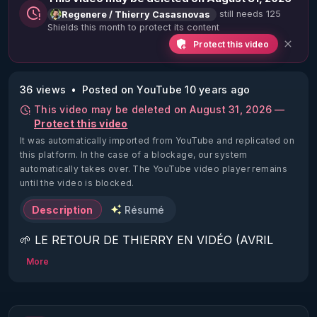
still needs 125
Regenere / Thierry Casasnovas
Shields this month to protect its content
Protect this video
36 views
Posted on YouTube 10 years ago
This video may be deleted on August 31, 2026 —
Protect this video
It was automatically imported from YouTube and replicated on
this platform.
In the case of a blockage, our system
automatically takes over. The YouTube video player remains
until the video is blocked.
Description
Résumé
🌱 LE RETOUR DE THIERRY EN VIDÉO (AVRIL 
2022)!

More
Découvrez la saison 2 des vidéos sur le nouveau 
https://www.rgnr.fr/presentation.html