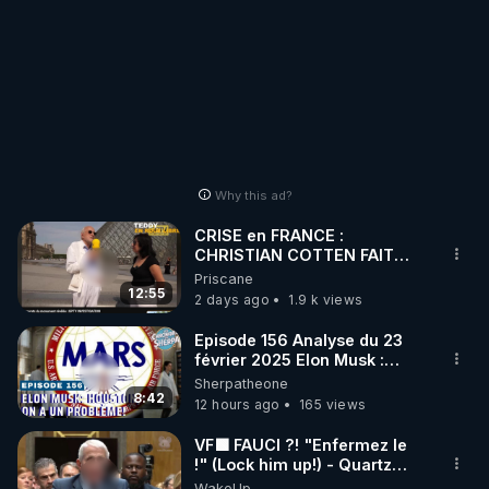
Why this ad?
CRISE en FRANCE :
CHRISTIAN COTTEN FAIT
une étrange découverte
Priscane
12:55
2 days ago
1.9 k views
Episode 156 Analyse du 23
février 2025 Elon Musk :
Houston , on a un problème !
Sherpatheone
8:42
12 hours ago
165 views
VF🟩 FAUCI ?! "Enfermez le
!" (Lock him up!) - Quartz
Traduction
WakeUp