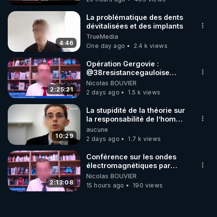
La problématique des dents
dévitalisées et des implants
TrueMedia
4:46
One day ago
2.4 k views
Opération Gergovie :
‪@38resistancegauloise‬
‪@MarionSigautOfficiel‬
Nicolas BOUVIER
‪@gladysriifard5710‬ Laëtitia
2:25:21
2 days ago
1.5 k views
La stupidité de la théorie sur
la responsabilité de l’homme
concernant le dioxyde de
aucune
carbone.
10:29
2 days ago
1.7 k views
Conférence sur les ondes
électromagnétiques par
Grégoire Caustru et Bart de
Nicolas BOUVIER
Wever !
2:13:08
15 hours ago
190 views