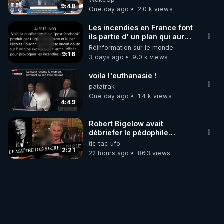
9:48
One day ago
2.0 k views
Les incendies en France font
ils partie d' un plan qui aurait
débuté le 11 septembre 2001
Réinformation sur le monde
?
9:16
3 days ago
9.0 k views
voila l'euthanasie !
patatrak
One day ago
1.4 k views
4:49
Robert Bigelow avait
débriefer le pédophile
génocidaire de donald j
tic tac ufo
trump
2:21
22 hours ago
863 views