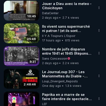
où je résidais alors, je
Jouer a Dieu avec la meteo -
diffusais un tract que j’avais
▶ 30 jours gratuit sur l’application de méditation et 
Citoicitoyen
moi-même rédigé, intitulé:
DataCenter
de bien-être ENVOL :

"La vérité, enfin." L’adresse
10:45
2 days ago
2.7 k views
postale de mon association y
Rendez-vous sur 
https://www.envol.app/code
 avec 
était imprimée, afin que le
le code : REGENERE
Ils vivent sans supermarché
public puisse se renseigner
ni patron ! (et ils sont
davantage. Résultat: une
heureux)
demande et deux lettres
Il Y A Toujours L'Espoir
25:46
d’injures pour plusieurs
17 hours ago
615 views
milliers de tracts distribués.
En 1990, la loi Gayssot fut
Nombre de juifs disparus
promulguée. Le professeur
entre 1941 et 1945 (Réponse
Faurisson me dit: "Le texte
à mes accusateurs)
Sans Concession
sanctionne la contestation
9:31
2 days ago
2.2 k views
de crimes contre l’humanité
‘qui ont été commis’. C’est
Le JournaLoup 307 - Les
une aubaine pour nous, car
Marionnettes du Diable -
pour nous condamner, les
Loup Divergent 2026.08.07
Loup_Divergent_Reposts
juges devront prouver que
2:48:46
One day ago
1.3 k views
les crimes contestés ont
bien été commis. En
Paprika en a marre de se
conséquence, le débat
faire interdire de spectacle.
historique qu’on nous refuse
Elle décide donc de devenir
dans les médias se
LEF