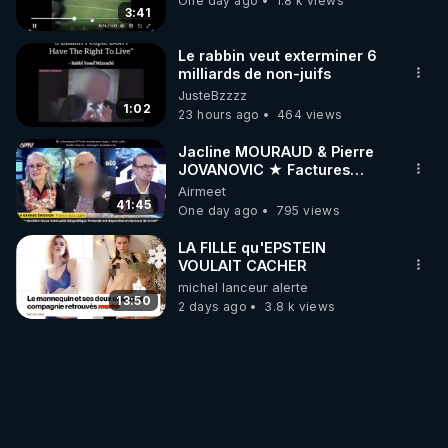
One day ago
1.8 k views
3:41
Le rabbin veut exterminer 6
milliards de non-juifs
JusteBzzzz
1:02
23 hours ago
464 views
Jacline MOURAUD & Pierre
JOVANOVIC ★ Factures
Impayées : Où Est Passé Le
Airmeet
Pognon ?
41:45
One day ago
795 views
LA FILLE qu'EPSTEIN
VOULAIT CACHER
michel lanceur alerte
13:50
2 days ago
3.8 k views