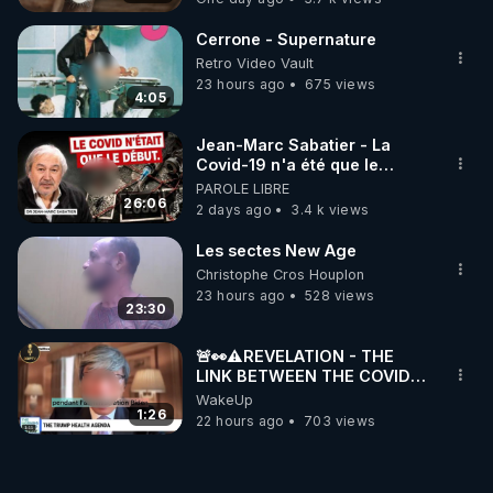
Cerrone - Supernature
Retro Video Vault
23 hours ago
675 views
4:05
Jean-Marc Sabatier - La
Covid-19 n'a été que le
début - L'ARNm & l'ARNm-aa
PAROLE LIBRE
jusqu où auront-t-il ?
26:06
2 days ago
3.4 k views
Les sectes New Age
Christophe Cros Houplon
23 hours ago
528 views
23:30
🚨👀⚠️REVELATION - THE
LINK BETWEEN THE COVID
VACCINE AND CANCER -LIEN
WakeUp
VACCIN COVID ET CANCER
1:26
22 hours ago
703 views