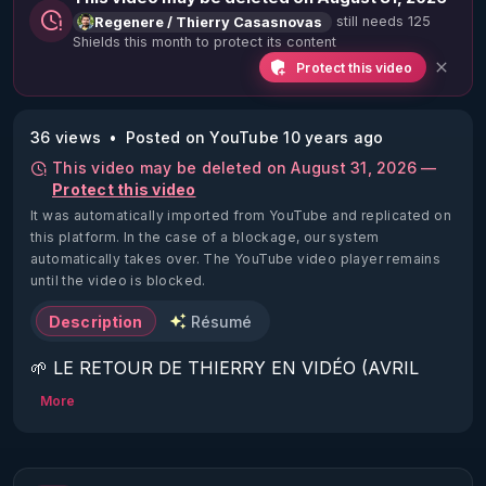
still needs 125
Regenere / Thierry Casasnovas
Shields this month to protect its content
Protect this video
36 views
Posted on YouTube 10 years ago
This video may be deleted on August 31, 2026 —
Protect this video
It was automatically imported from YouTube and replicated on
this platform.
In the case of a blockage, our system
automatically takes over. The YouTube video player remains
until the video is blocked.
Description
Résumé
🌱 LE RETOUR DE THIERRY EN VIDÉO (AVRIL 
2022)!

More
Découvrez la saison 2 des vidéos sur le nouveau 
https://www.rgnr.fr/presentation.html