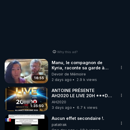
Why this ad?
Manu, le compagnon de
Kyria, raconte sa garde à
vue musclée. PARTAGEZ!
Devoir de Mémoire
16:55
2 days ago
2.9 k views
ANTOINE PRÉSENTE
AH2020 LE LIVE 20H ***DU
06/08/2026***
AH2020
1:35:50
3 days ago
6.7 k views
Aucun effet secondaire !.
patatrak