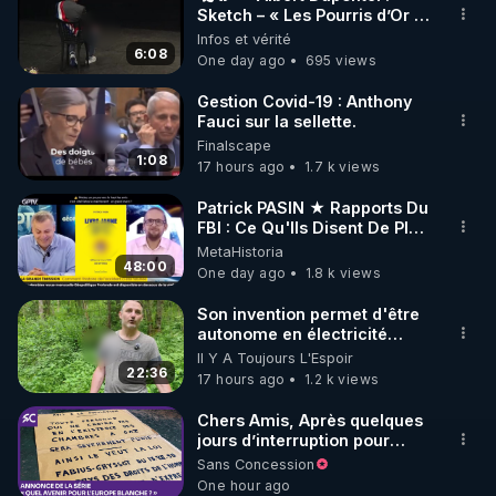
Sketch – « Les Pourris d’Or »
🌱 INSTAGRAM

🏆💰**
Infos et vérité
6:08
One day ago
695 views
https://www.instagram.com/rdlr_thierrycasasnovas/
http://rgnr.li/instagram
Gestion Covid-19 : Anthony
Fauci sur la sellette.
Finalscape
🌱 LA NEWSLETTER

1:08
17 hours ago
1.7 k views
Pour ne pas rater l’actualité RGNR (stages, 
Patrick PASIN ★ Rapports Du
FBI : Ce Qu'Ils Disent De Plus
http://rgnr.li/news
Grave Sur Hitler
MetaHistoria
48:00
One day ago
1.8 k views
🌱 VIDÉOS NON CENSURÉES SUR ODYSEE 

Toutes les vidéos Youtube sont aussi sur la 
Son invention permet d'être
autonome en électricité
avec un simple ruisseau
Il Y A Toujours L'Espoir
http://rgnr.li/odysee
22:36
17 hours ago
1.2 k views
🌱 LES STAGES EN PRÉSENTIEL

Chers Amis, Après quelques
jours d’interruption pour
clarifier ma position
Sans Concession
http://rgnr.li/stages
concernant le nombre de
One hour ago