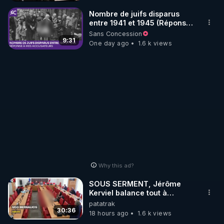
_________

Nombre de juifs disparus
entre 1941 et 1945 (Réponse
à mes accusateurs)
Sans Concession
LES CODES PROMO DES PARTENAIRES

9:31
One day ago
1.6 k views
▶ 10 % de réduction sur toute la boutique 
WARMCOOK (Kuvings) : 

Rendez-vous sur : 
http://rgnr.li/warmcook
 avec le 
code : REGENERE10

▶ 10 % de réduction sur une sélection de produits 
de la boutique VIDYA : 

Rendez-vous sur : 
http://rgnr.li/vidya
 avec le code : 
REGENERE10

Why this ad?
▶ 10 % de réduction sur les extracteurs de la 
SOUS SERMENT, Jérôme
marque SANA : 

Kerviel balance tout à
l'Assemblée !
patatrak
Rendez-vous sur 
http://rgnr.li/lechoubrave
 avec le 
30:36
18 hours ago
1.6 k views
code : REGENERE10
