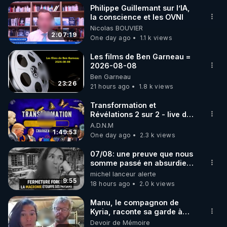
Philippe Guillemant sur l’IA,
▶ 30 jours gratuit sur l’application de méditation et 
la conscience et les OVNI
Nicolas BOUVIER
de bien-être ENVOL :

2:07:19
One day ago
1.1 k views
Rendez-vous sur 
https://www.envol.app/code
 avec 
le code : REGENERE
Les films de Ben Garneau =
2026-08-08
Ben Garneau
23:26
21 hours ago
1.8 k views
Transformation et
Révélations 2 sur 2 - live du
07/08/26
A.D.N.M
1:49:53
One day ago
2.3 k views
07/08: une preuve que nous
somme passé en absurdie
une dictature qui veut faire
michel lanceur alerte
taire ses opposant !
9:55
18 hours ago
2.0 k views
Manu, le compagnon de
Kyria, raconte sa garde à
vue musclée. PARTAGEZ!
Devoir de Mémoire