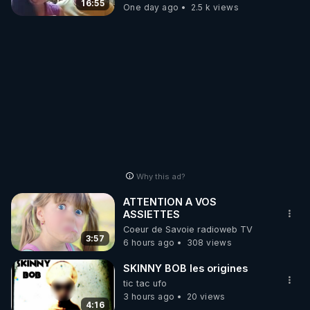
16:55
One day ago
2.5 k views
Why this ad?
ATTENTION A VOS
ASSIETTES
Coeur de Savoie radioweb TV
3:57
6 hours ago
308 views
SKINNY BOB les origines
tic tac ufo
3 hours ago
20 views
4:16