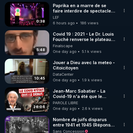
Le magazine Top Secret n° 120 à 10,70 € : 
Paprika en a marre de se
faire interdire de spectacle.
https://tinyurl.com/yc3vwee2
Elle décide donc de devenir
LEF
Lien vers mes conférences vidéo de 2022 sur ces 
DJ !
0:38
6 hours ago
186 views
sujets : 
https://tinyurl.com/2sfuazce
Lien vers mon PDF de Thèse de conférence sur 
Covid 19 : 2021 - Le Dr. Louis
Fouché renverse le plateau
ces sujets : 
https://tinyurl.com/2u5h6a9r
de CNews !
Finalscape
5:48
One day ago
5.1 k views
Il a même été dit récemment sur Internet ceci : « 
Frédéric Laroche est le meilleur spécialiste en 
Jouer a Dieu avec la meteo -
Citoicitoyen
France sur les armes électromagnétiques ».

DataCenter
10:45
One day ago
1.9 k views
Vous pourrez poser vos questions dans mon 
groupe de travail sur Telegram :

Jean-Marc Sabatier - La
Covid-19 n'a été que le
"Au Terrier Du Lapin Blanc" :

début - L'ARNm & l'ARNm-aa
PAROLE LIBRE
Site Web : 
jusqu où auront-t-il ?
26:06
One day ago
2.6 k views
https://www.AuTerrierDuLapinBlanc.com
Fil Telegram : 
https://t.me/+-YjylSURlaQ2NTZk
Nombre de juifs disparus
entre 1941 et 1945 (Réponse
Venez creuser avec moi.

à mes accusateurs)
Sans Concession