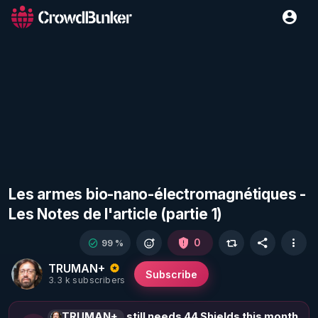
Les armes bio-nano-électromagnétiques -
Les Notes de l'article (partie 1)
0
99 %
TRUMAN+
Subscribe
3.3 k subscribers
TRUMAN+
still needs 44 Shields this month