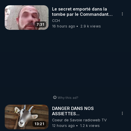
Le secret emporté dans la
https://notretortureestreelle.com/dons-
tombe par le Commandant
bestofcomputer.html
Cousteau le 25 juin 1997
CCH
7:31
16 hours ago
2.9 k views
https://crowdbunker.com/v/PPZD7TyGUH
Autres sujets des Live :

Les armes bio-nano-électromagnétiques.

Les individus sélectionnés.

La guerre cognitive.

Les 2 IA.

Le Plan privé.

Why this ad?
L’article « Révélations 2023 : les armes bio-nano-
électromagnétiques » : 
DANGER DANS NOS
ASSIETTES...
https://tinyurl.com/4k7uu2ba
Coeur de Savoie radioweb TV
Les Notes & Références qui complètent l’article 
13:21
12 hours ago
1.2 k views
papier : 
https://tinyurl.com/2bh736rk