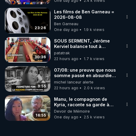
One day ago
2.4 k views
- SAMEDI 02/12/23 :

Suite de l'article "Les armes bio-nano-
Les films de Ben Garneau =
2026-08-08
Ben Garneau
https://crowdbunker.com/v/nCLhQKvh
23:26
One day ago
1.9 k views
- JEUDI 07/12/23 :

Présentation des livres et films prouvant/illustrant 
SOUS SERMENT, Jérôme
les armes bio-nano-électromagnétiques et sujets 
Kerviel balance tout à
l'Assemblée !
patatrak
30:36
22 hours ago
1.7 k views
https://crowdbunker.com/v/Y1h8b1Mf
- SAMEDI 09/12/23 :

07/08: une preuve que nous
L'article "Les armes bio-nano-électromagnétiques" 
somme passé en absurdie
une dictature qui veut faire
michel lanceur alerte
(partie 3) :

taire ses opposant !
9:55
22 hours ago
2.0 k views
(+ Bonus : les extraits de film non diffusés lors du 
Manu, le compagnon de
https://crowdbunker.com/v/u4GJ1Cf4
Kyria, raconte sa garde à
vue musclée. PARTAGEZ!
Devoir de Mémoire
- JEUDI 14/12/23 :

16:55
One day ago
2.5 k views
Les individus sélectionnés témoignent (ciblages par 
armes bio-nano-électromagnétiques) :(Invités : 
docteur Yves Couvreur, Régis Haenen, Aurélie 