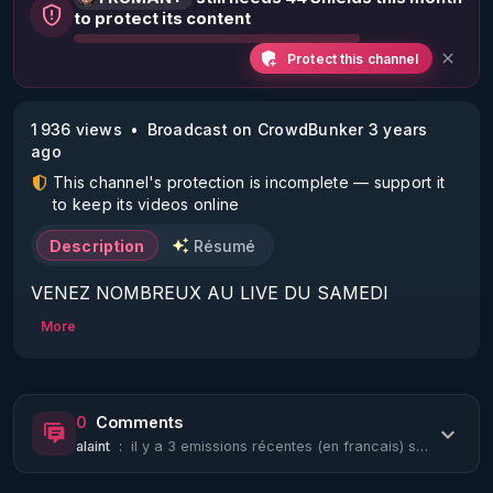
to protect its content
Protect this channel
1 936 views
Broadcast on CrowdBunker 3 years
ago
This channel's protection is incomplete — support it
to keep its videos online
Description
Résumé
VENEZ NOMBREUX AU LIVE DU SAMEDI 
23/12/23 20H :

More
Sujets :

Les armes bio-nano-électromagnétiques - Les 
Notes de l'article (partie 1).

0
Comments
alaint
:
il y a 3 emissions récentes (en francais) sur la poussièrisation des tours du 11...
APPEL AUX DONS POUR SOUTENIR MON 
TRAVAIL D'INTERET PUBLIC AVEC MES LIVE 