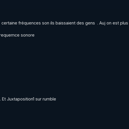
certaine fréquences son ils baissaient des gens  . Auj on est plus 
puter
 frequemce sonore
VAIL D'INTERET PUBLIC AVEC MES LIVE (SAMEDI 21H
ITTER & VK & RUMBLE & TELEGRAM & FACEBOOK & 
fcomputer.html
B sans frais, la cagnotte étant anonyme, vos noms ne sero
 Et Juxtaposition1 sur rumble