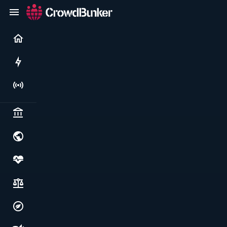
Current
Rushes
Live
Politics & institutions
World & geopolitics
Health, food & wellbeing
Society, justice & freedoms
Economy, environment & technology