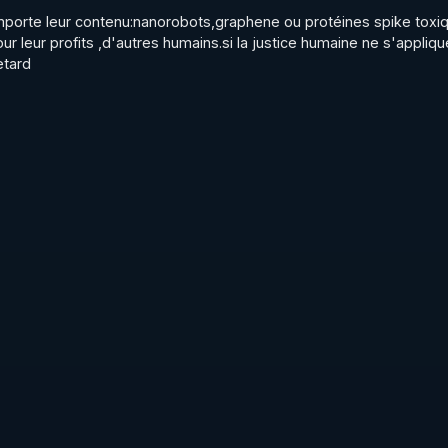
porte leur contenu:nanorobots,graphene ou protéines spike toxiq
 leur profits ,d'autres humains.si la justice humaine ne s'applique
etard