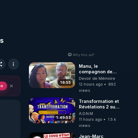
us
Why this ad?
Manu, le
compagnon de
Kyria, raconte sa
Devoir de Mémoire
garde à vue
16:55
12 hours ago
892
eo
musclée.
views
PARTAGEZ!
Transformation et
Révélations 2 sur
2 - live du
A.D.N.M
07/08/26
1:49:53
11 hours ago
1.5 k
views
Jean-Marc