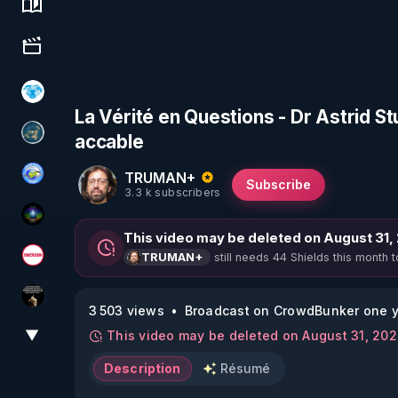
Science, history & spirituality
Culture, media & entertainment
A.D.N.M
La Vérité en Questions - Dr Astrid St
accable
Réinformation sur le monde
TRUMAN+
Tonton Posture Débrief
Subscribe
3.3 k subscribers
WakeUp
This video may be deleted on August 31,
still needs 44 Shields this month t
TRUMAN+
Magazine Nexus
Infos et vérité
3 503 views
Broadcast on CrowdBunker one y
▼
This video may be deleted on August 31, 20
View More
Description
Résumé