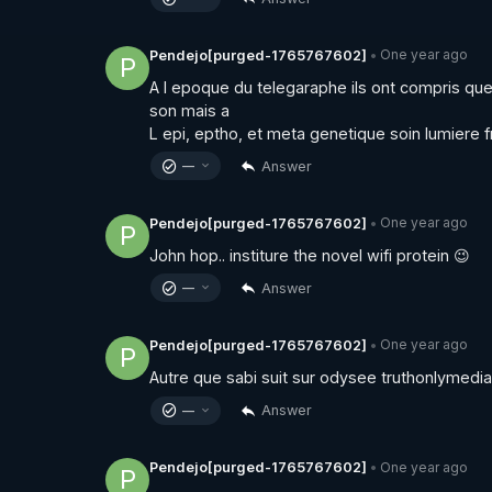
https://www.twitch.tv/bestofcomputer
One year ago
Pendejo[purged-1765767602]
•
P
A l epoque du telegaraphe ils ont compris que 
son mais a 

https://www.bitchute.com/channel/bestofcom
L epi, eptho, et meta genetique soin lumiere
Answer
—
APPEL AUX DONS POUR SOUTENIR MON TRA
CROWDBUNKER & ODYSEE & YOUTUBE & TW
One year ago
Pendejo[purged-1765767602]
•
P
John hop.. institure the novel wifi protein 😉
https://notretortureestreelle.com/dons-besto
Answer
—
Lien de ma cagnotte "Lyf Pay" (payable par C
One year ago
Pendejo[purged-1765767602]
•
P
https://tinyurl.com/cagnottefred
Autre que sabi suit sur odysee truthonlymedia.
Answer
—
https://tinyurl.com/grandreveil2024
One year ago
Pendejo[purged-1765767602]
•
P