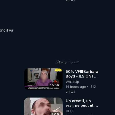
c il va 
Why this ad?
50% VF🟩Barbara
Boyd - ILS ONT
MENTI SUR TOUT
WakeUp
-Jocelyne
15:56
14 hours ago
512
Traduction
views
Un créatif, un
vrai, ne peut et ne
doit pas faire
CCH
appel à
5:09