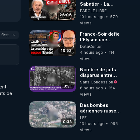
Sabatier - La
Covid-19 n'a été
PAROLE LIBRE
que le début -
26:06
10 hours ago
570
L'ARNm &
views
l'ARNm-aa jusqu
où auront-t-il ?


France-Soir defie
first
l'Elysee une
procedure inedite
DataCenter
sur la sante du
19:52
4 hours ago
114
-
president - Nexus
views
Nombre de juifs
disparus entre
 !!!

1941 et 1945
Sans Concession
(Réponse à mes
9:31
nt 
6 hours ago
154
accusateurs)
ts de 
views
Des bombes
aériennes russes
anéantissent les
LEF
centres de
0:33
13 hours ago
995
contrôle de
views
drones de 3
brigades