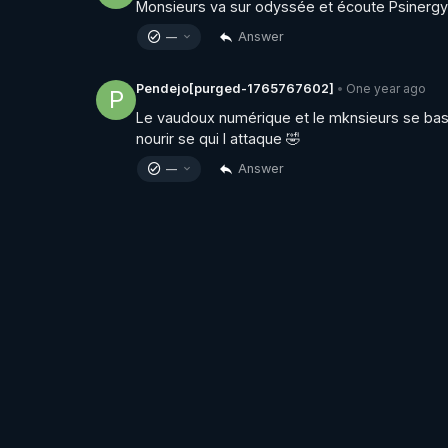
Monsieurs va sur odyssée et écoute Psinergy 
Answer
—
One year ago
Pendejo[purged-1765767602]
•
P
Le vaudoux numérique et le mknsieurs se base 
nourir se qui l attaque 🤣
Answer
—