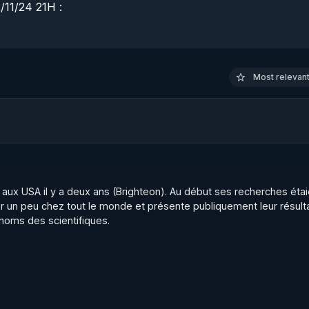
/24 21H :

 :

ntifique, son ouverture d'esprit et son intelligence hors du 
ce qui nous accable depuis toujours, et comment en sortir.
Most relevant 
CARLSON-Itw-comple%CC%80te-de-MIKE-BENZ-QLT---ELO
IQUANT SUR ^ EN BAS A DROITE OU EST ECRIT "P 50%"
aux USA il y a deux ans (Brighteon). Au début ses recherches étaie
 BAS A DROITE SUR "SOUTENIR" (CROWDBUNKER).

r un peu chez tout le monde et présente publiquement leur résulta
 noms des scientifiques.