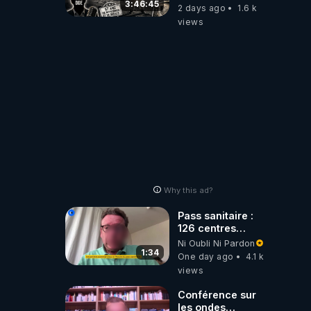
Émission spéciale
3:46:45
2 days ago
1.6 k
avec John Doe
views
!** 👨 🚀✨
Why this ad?
Pass sanitaire :
126 centres
commerciaux
Ni Oubli Ni Pardon
concernés par
1:34
One day ago
4.1 k
l'obligation dans
views
toute la France
Conférence sur
les ondes