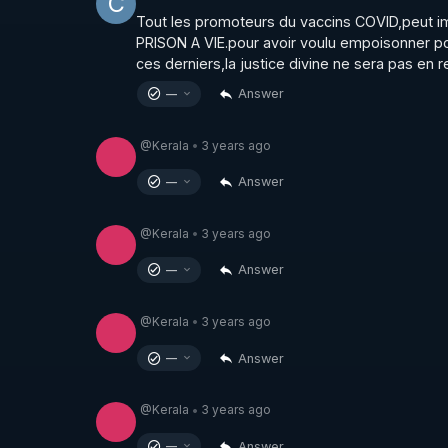
C
Tout les promoteurs du vaccins COVID,peut im
PRISON A VIE.pour avoir voulu empoisonner pour
ces derniers,la justice divine ne sera pas en r
https://vk.com/bestofcomputer
Answer
—
https://odysee.com/@Bestofcomputer:1
@Kerala
3 years ago
•
Answer
—
https://twitter.com/bestofcomputer
@Kerala
3 years ago
•
Answer
—
https://www.facebook.com/bestofcomputer
@Kerala
3 years ago
•
https://rumble.com/bestofcomputer
Answer
—
@Kerala
3 years ago
•
https://t.me/bestofcomputerlive
Answer
—