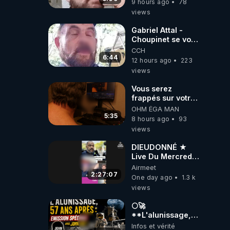
9 hours ago
78
l'intelligence
views
artificielle
Gabriel Attal -
Choupinet se voit
en haut de
CCH
l'affiche
6:44
12 hours ago
223
views
Vous serez
frappés sur votre
sol européens par
OHM ÉGA MAN
la faute des
5:35
8 hours ago
93
dirigeants qui
views
s'en mettent dans
le nez
DIEUDONNÉ ★
Live Du Mercredi
5 Août 2026
Airmeet
2:27:07
One day ago
1.3 k
views
🌕🚀
**L'alunissage,
57 ans après :
Infos et vérité