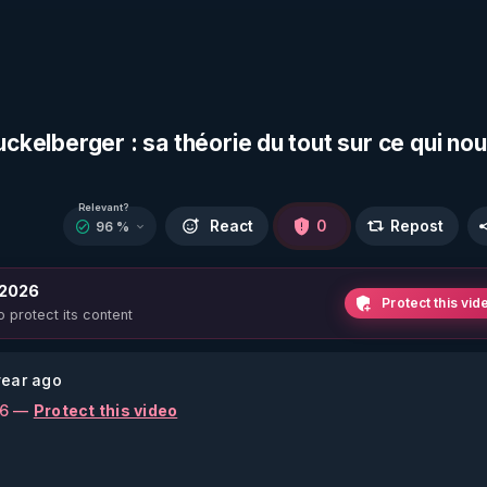
uckelberger : sa théorie du tout sur ce qui no
Relevant?
React
0
Repost
96 %
 2026
Protect this vid
o protect its content
ear ago
26 —
Protect this video