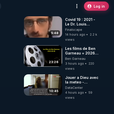
Log in
Covid 19 : 2021 -
Le Dr. Louis
Fouché renverse
Finalscape
le plateau de
5:48
14 hours ago
2.2 k
CNews !
views
Les films de Ben
Garneau = 2026-
08-08
Ben Garneau
23:26
3 hours ago
220
views
Jouer a Dieu avec
la meteo -
Citoicitoyen
DataCenter
10:45
4 hours ago
59
views