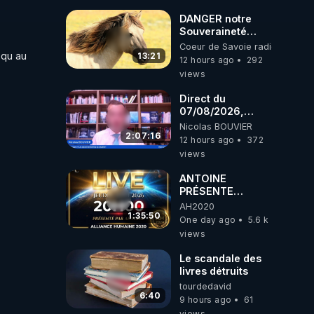
DANGER notre
Souveraineté
Alimentaire est
Coeur de Savoie radioweb TV
qu au 
attaqué...
13:21
12 hours ago
292
views
Direct du
07/08/2026,
 / 
présenté par
Nicolas BOUVIER
Nicolas BOUVIER
2:07:16
12 hours ago
372
views
ANTOINE
PRÉSENTE
nt pas 
AH2020 LE LIVE
AH2020
20H ***DU
1:35:50
One day ago
5.6 k
06/08/2026***
views
Le scandale des
livres détruits
tourdedavid
6:40
9 hours ago
61
views