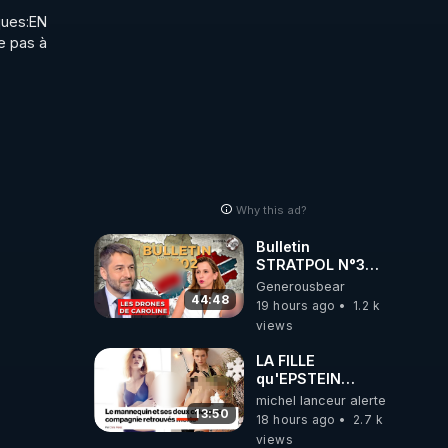
ukrainienne
ues:EN 
 pas à 
Why this ad?
Bulletin
STRATPOL N°302.
Armée des
Generousbear
drones, MS-21 en
44:48
19 hours ago
1.2 k
série, missiles
views
coréens.
07.08.2026.
LA FILLE
qu'EPSTEIN
VOULAIT CACHER
michel lanceur alerte
13:50
18 hours ago
2.7 k
views