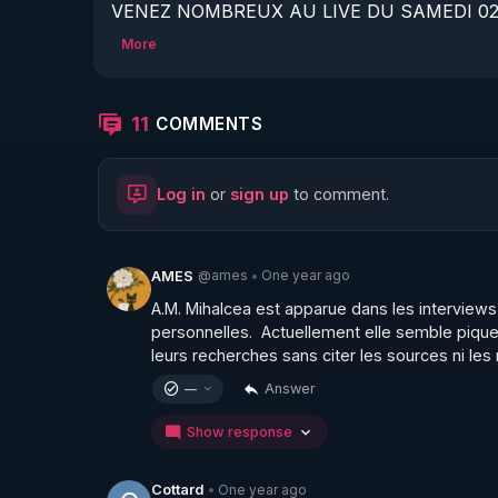
VENEZ NOMBREUX AU LIVE DU SAMEDI 02/11
La Vérité en Questions Vue du Star-Force Café
More
Invitée : Dr Astrid Stuckelberger.

Sujet : son tour d'horizon par sa méthode scie
commun, pour trouver la théorie du tout, sur 
11
COMMENTS
Log in
or
sign up
to comment.
https://odysee.com/@Airmeet:0/TUCKER-
TRAD-20-02-2024:7
MERCI DE VOTER POUR CETTE VIDEO EN CL
@ames
One year ago
AMES
•
A.M. Mihalcea est apparue dans les interviews 
MERCI DE ME SOUTENIR EN CLIQUANT EN
personnelles.  Actuellement elle semble pique
leurs recherches sans citer les sources ni les
Answer
—
https://crowdbunker.com/@bestofcomputer
Show response
https://www.youtube.com/@bestofcomputer
One year ago
Cottard
•